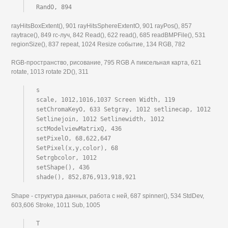
RandO, 894
rayHitsBoxExtent(), 901 rayHitsSphereExtentO, 901 rayPos(), 857
raytrace(), 849 гс-луч, 842 Read(), 622 read(), 685 readBMPFile(), 531
regionSize(), 837 repeat, 1024 Resize событие, 134 RGB, 782
RGB-пространство, рисование, 795 RGB А пиксельная карта, 621
rotate, 1013 rotate 2D(), 311
s

scale, 1012,1016,1037 Screen Width, 119 
setChromaKeyO, 633 Setgray, 1012 setlinecap, 1012 
Setlinejoin, 1012 Setlinewidth, 1012 
sctModelviewMatrixQ, 436

setPixelO, 68,622,647

SetPixel(x,y,color), 68

Setrgbcolor, 1012

setShape(), 436

shade(), 852,876,913,918,921
Shape - структура данных, работа с ней, 687 spinner(), 534 StdDev,
603,606 Stroke, 1011 Sub, 1005
T
