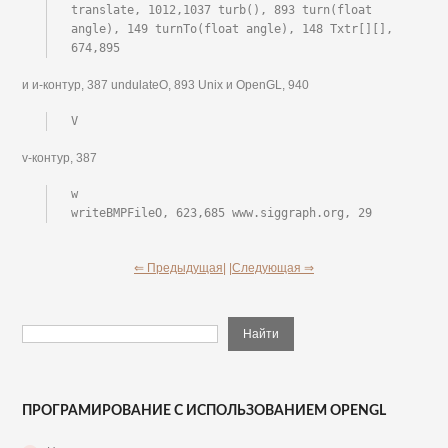
translate, 1012,1037 turb(), 893 turn(float 
angle), 149 turnTo(float angle), 148 Txtr[][], 
674,895
и и-контур, 387 undulateO, 893 Unix и OpenGL, 940
V
v-контур, 387
w

writeBMPFileO, 623,685 www.siggraph.org, 29
⇐ Предыдущая|
|Следующая ⇒
ПРОГРАМИРОВАНИЕ С ИСПОЛЬЗОВАНИЕМ OPENGL