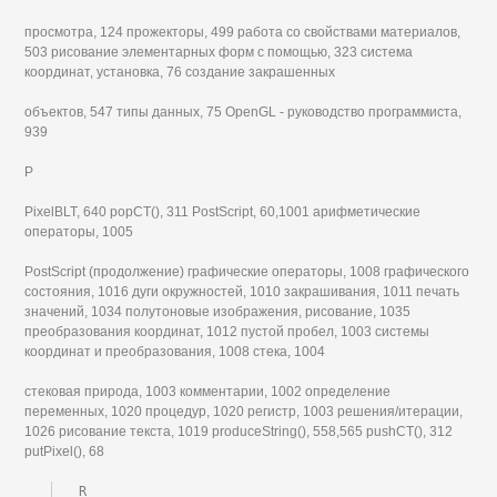
просмотра, 124 прожекторы, 499 работа со свойствами материалов,
503 рисование элементарных форм с помощью, 323 система
координат, установка, 76 создание закрашенных
объектов, 547 типы данных, 75 OpenGL - руководство программиста,
939
Р
PixelBLT, 640 рорСТ(), 311 PostScript, 60,1001 арифметические
операторы, 1005
PostScript (продолжение) графические операторы, 1008 графического
состояния, 1016 дуги окружностей, 1010 закрашивания, 1011 печать
значений, 1034 полутоновые изображения, рисование, 1035
преобразования координат, 1012 пустой пробел, 1003 системы
координат и преобразования, 1008 стека, 1004
стековая природа, 1003 комментарии, 1002 определение
переменных, 1020 процедур, 1020 регистр, 1003 решения/итерации,
1026 рисование текста, 1019 produceString(), 558,565 pushCT(), 312
putPixel(), 68
R
