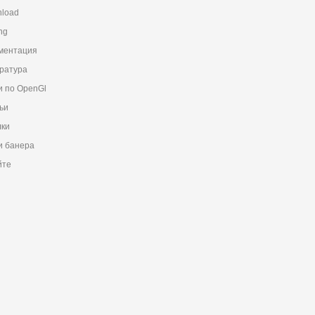
load
ng
ментация
ратура
и по OpenGl
ьи
ки
 банера
йте