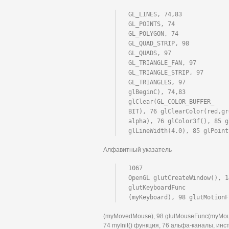
GL_LINES, 74,83

GL_POINTS, 74

GL_POLYGON, 74

GL_QUAD_STRIP, 98

GL_QUADS, 97

GL_TRIANGLE_FAN, 97

GL_TRIANGLE_STRIP, 97

GL_TRIANGLES, 97

glBeginC), 74,83

glClear(GL_COLOR_BUFFER_

BIT), 76 glClearColor(red,gr
alpha), 76 glColor3f(), 85 g
glLineWidth(4.0), 85 glPoint
Алфавитный указатель
1067

OpenGL glutCreateWindow(), 1
glutKeyboardFunc

(myKeyboard), 98 glutMotionF
(myMovedMouse), 98 glutMouseFunc(myMouse)
74 myInit() функция, 76 альфа-каналы, ин