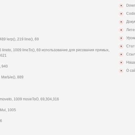
Down
Codi
Доку
Лите
Урок
89 lerp(), 219 line(), 69
Стат
 146 Iineto, 1009 lineTo(), 69 использование для рисования прямых,
Ссыл
 621
Наши
, 940
О са
 МагЫе(), 889
 moveto, 1009 moveToO, 69,304,316
Mul, 1005
76