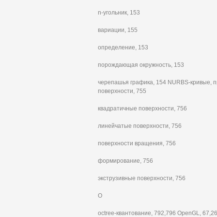
n-угольник, 153
вариации, 155
определение, 153
порождающая окружность, 153
черепашья графика, 154 NURBS-кривые, п
поверхности, 755
квадратичные поверхности, 756
линейчатые поверхности, 756
поверхности вращения, 756
формирование, 756
экструзивные поверхности, 756
О
octree-квантование, 792,796 OpenGL, 67,2