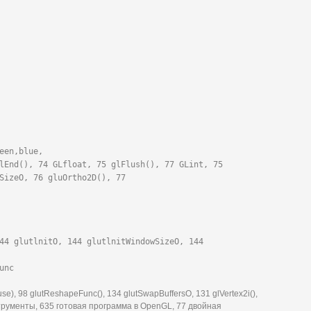
een,blue,

lEnd(), 74 GLfloat, 75 glFlush(), 77 GLint, 75

SizeO, 76 gluOrtho2D(), 77
44 glutlnitO, 144 glutlnitWindowSizeO, 144 
unc
, 98 glutReshapeFunc(), 134 glutSwapBuffersO, 131 glVertex2i(),
струменты, 635 готовая программа в OpenGL, 77 двойная