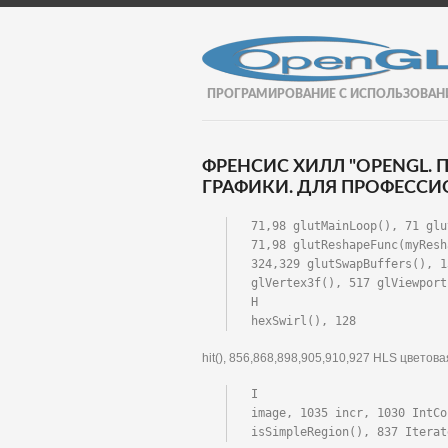
ПРОГРАМИРОВАНИЕ С ИСПОЛЬЗОВАН
ФРЕНСИС ХИЛЛ "OPENGL
ГРАФИКИ. ДЛЯ ПРОФЕССИО
71,98 glutMainLoop(), 71 glu
71,98 glutReshapeFunc(myResh
324,329 glutSwapBuffers(), 1
glVertex3f(), 517 glViewport
H

hexSwirl(), 128
hit(), 856,868,898,905,910,927 HLS цвето
I

image, 1035 incr, 1030 IntCo
isSimpleRegion(), 837 Iterat