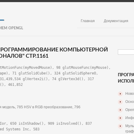
Главная
Документация
ИЕМ OPENGL
. ПРОГРАММИРОВАНИЕ КОМПЬЮТЕРНОЙ
НАЛОВ" СТР.1161
tMotionFunc(myMovedMouse), 98 glutMouseFunc(myMouse), 
ape), 71 glutSolidCube(), 324 glutSolidSphereO, 
ПРОГР
31,439,534 glVertex2i(), 74 glVertex3d(), 317 
ИСПОЛ
(), 461,852

Ново
Осно
вая модель, 785 HSV в RGB преобразование, 796
Open
Инфо
Ior, 650 isInShadow(), 909 isInvolved(), 837 
Муль
ed Systems Inc, 583
граф