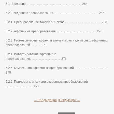
5.1. Введение......................................................................... 264
5.2. Введение в преобразования........................................................... 265
5.2.1. Преобразование точек и объектов................................................ 268
5.2.2. Аффинные преобразования..................................................... 270
5.2.3. Геометрические эффекты элементарных двумерных аффинных
преобразований.............. 271
5.2.4. Инвертирование аффинного
преобразования........................................ 276
5.2.5. Композиция аффинных преобразований............................................
278
5.2.6. Примеры композиции двумерных преобразований
.................................... 279
⇐ Предыдущая|
|Следующая ⇒