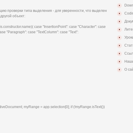
Down
ию проверки типа выделения - для уверенности, что выделен
Codi
 другой объект:
Доку
this.constructor.name)( case "InsertionPoint": case "Character": case
Лите
case "Paragraph": case "TextColumn": case "Text":
Урок
Стат
Ссыл
Наши
О са
iveDocument; myRange = app.selection[0]; if (!myRange.isText())