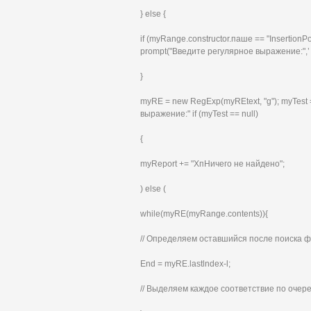
} else {
if (myRange.constructor.паше == "Insertion
prompt("Введите регулярное выражение:",’ if (
}
myRE = new RegExp(myREtext, "g"); myTest
выражение:" if (myTest == null)
{
myReport += "ХпНичего не найдено";
) else (
while(myRE(myRange.contents)){
// Определяем оставшийся после поиска фра
End = myRE.lastlndex-l;
// Выделяем каждое соответствие по очеред