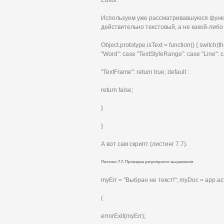
Используем уже рассматривавшуюся функц
действительно текстовый, а не какой-либо
Object.prototype.isText = function() { switch(
"Word": case "TextStyleRange”: case "Line": 
"TextFrame": return true; default :
return false;
}
}
А вот сам скрипт (листинг 7.7).
Листинг 7.7. Проверка регулярного выражения
myErr = "Выбран не текст!"; myDoc = app.act
(
errorExit(myErr);