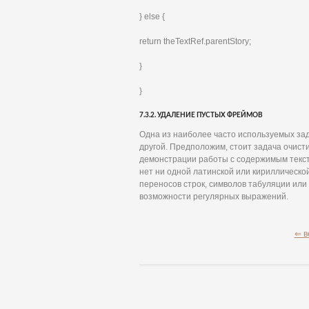
} else {
return theTextRef.parentStory;
}
}
7.3.2. УДАЛЕНИЕ ПУСТЫХ ФРЕЙМОВ
Одна из наиболее часто используемых зада
другой. Предположим, стоит задача очист
демонстрации работы с содержимым текст
нет ни одной латинской или кириллической 
переносов строк, символов табуляции или
возможности регулярных выражений.
⇐ в