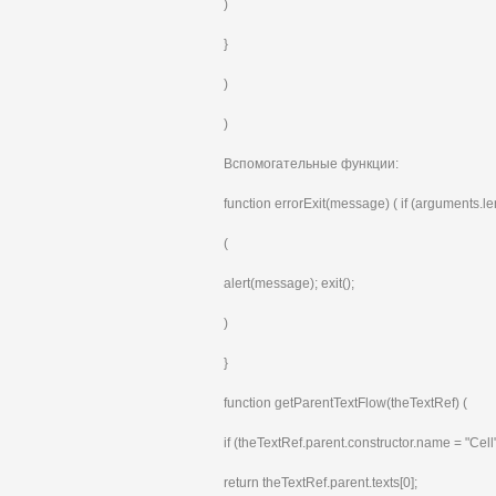
)
}
)
)
Вспомогательные функции:
function errorExit(message) ( if (arguments.le
(
alert(message); exit();
)
}
function getParentTextFlow(theTextRef) (
if (theTextRef.parent.constructor.name = "Cell"
return theTextRef.parent.texts[0];