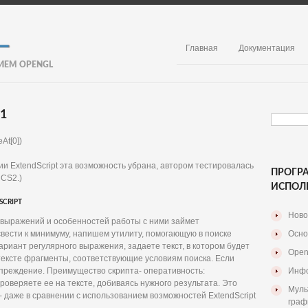
Главная
Документация
ИЕМ OPENGL
1
At[0])
ии ExtendScript эта возможность убрана, автором тестировалась
ПРОГР
 CS2.)
ИСПОЛ
SCRIPT
Ново
 выражений и особенностей работы с ними займет
свести к минимуму, напишем утилиту, помогающую в поиске
Осно
ариант регулярного выражения, задаете текст, в котором будет
Open
 тексте фрагменты, соответствующие условиям поиска. Если
упреждение. Преимущество скрипта- оперативность:
Инфо
роверяете ее на тексте, добиваясь нужного результата. Это
Муль
- даже в сравнении с использованием возможностей ExtendScript
граф