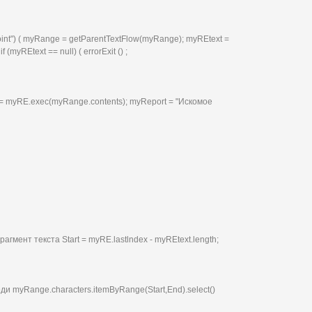
Point") ( myRange = getParentTextFlow(myRange); myREtext =
myREtext == null) ( errorExit () ;
 = myRE.exec(myRange.contents); myReport = "Искомое
гмент текста Start = myRE.lastlndex - myREtext.length;
и myRange.characters.itemByRange(Start,End).select()