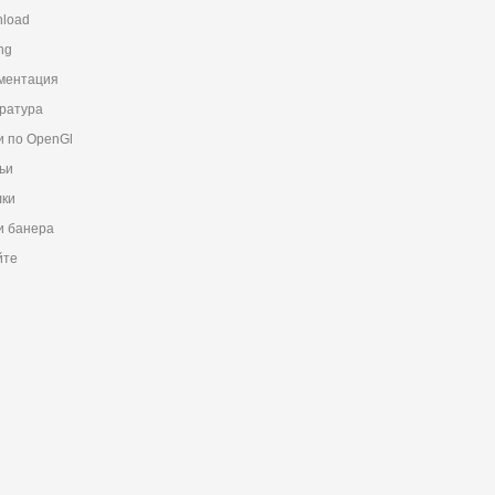
load
ng
ментация
ратура
и по OpenGl
ьи
ки
 банера
йте