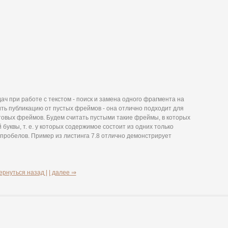
ч при работе с текстом - поиск и замена одного фрагмента на
ить публикацию от пустых фреймов - она отлично подходит для
овых фреймов. Будем считать пустыми такие фреймы, в которых
буквы, т. е. у которых содержимое состоит из одних только
 пробелов. Пример из листинга 7.8 отлично демонстрирует
ернуться назад |
| далее ⇒