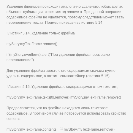
Удаление фреймов происходит аналогично удалению любых других
объектов публикации- через метод remove о. При данной операции
содержимое фрейма не удаляется, поэтому следствием может стать
переполнение текста. Пример приведен в листинге 5.14.
! Листинг 5.14. Удаление только фрейма
myStory.myTextFrame.remove()
if (myStory.overflows) alert("При удалении фрейма произошло
переполнение")
Для удаления фрейма вместе с его содержимым сначала нужно
удалить содержимое, а потом - сам контейнер (листинг 5.15).
! Листинг 5.15. Удаление фрейма с содержащимся в нем текстом ,
myStory.myTextFrame.texts[0].remove() myStory.myTextFrame.remove()
Предполагается, что во фрейме находится лишь текстовое
содержимое. В противном случае потребуется использовать свойство
contents:
11
myStory.myTextFrame.contents =
myStory.myTextFrame.remove()