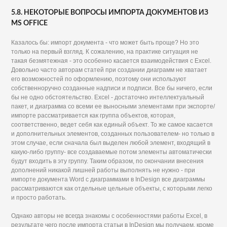
5.8. НЕКОТОРЫЕ ВОПРОСЫ ИМПОРТА ДОКУМЕНТОВ ИЗ
MS OFFICE
Казалось бы: импорт документа - что может быть проще? Но это
только на первый взгляд. К сожалению, на практике ситуация не
такая безмятежная - это особенно касается взаимодействия с Excel.
Довольно часто авторам статей при создании диаграмм не хватает
его возможностей по оформлению, поэтому они используют
собственноручно созданные надписи и подписи. Все бы ничего, если
бы не одно обстоятельство. Excel - достаточно интеллектуальный
пакет, и диаграмма со всеми ее выносными элементами при экспорте/
импорте рассматривается как группа объектов, которая,
соответственно, ведет себя как единый объект. То же самое касается
и дополнительных элементов, созданных пользователем- но только в
этом случае, если сначала был выделен любой элемент, входящий в
какую-либо группу- все создаваемые потом элементы автоматически
будут входить в эту группу. Таким образом, по окончании внесения
дополнений никакой лишней работы выполнять не нужно - при
импорте документа Word с диаграммами в InDesign все диаграммы
рассматриваются как отдельные цельные объекты, с которыми легко
и просто работать.
Однако авторы не всегда знакомы с особенностями работы Excel, в
результате чего после импорта статьи в InDesign мы получаем, кроме