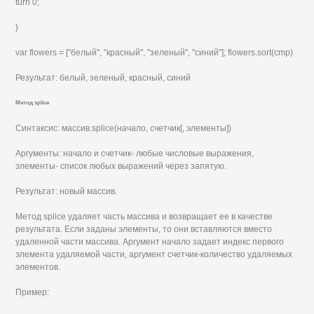
turn 0;
}
var flowers = ["белый", "красный", "зеленый", "синий"]; flowers.sort(cmp)
Результат: белый, зеленый, красный, синий
Метод splice
Синтаксис: массив.splice(начало, счетчик[, элементы])
Аргументы: начало и счетчик- любые числовые выражения,
элементы- список любых выражений через запятую.
Результат: новый массив.
Метод splice удаляет часть массива и возвращает ее в качестве
результата. Если заданы элементы, то они вставляются вместо
удаленной части массива. Аргумент начало задает индекс первого
элемента удаляемой части, аргумент счетчик-количество удаляемых
элементов.
Пример: