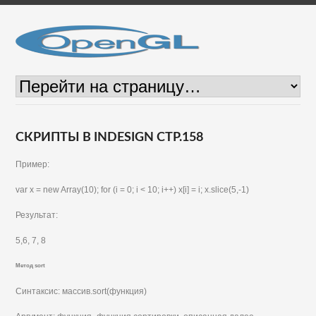
СКРИПТЫ В INDESIGN СТР.158
Пример:
var х = new Array(10); for (i = 0; i < 10; i++) x[i] = i; x.slice(5,-1)
Результат:
5,6, 7, 8
Метод sort
Синтаксис: массив.sort(функция)