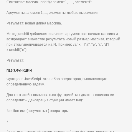
Синтаксис: массив.unshift(алемент1, . . ., элемент!^
Аргументы: элемент1,…, элементы-любые выражения.
Результат: новая длина массива.
Метод unshift добавляет значения аргументов в начало массива и
возвращает в качестве результата новый размер массива, который
при этом увеличивается на N. Пример: var х = ["а", "Ь", "с", "d"]
х.unshift("е")
Результат:
П2.5.3. ФУНКЦИИ
Функция в JavaScript- это набор операторов, выполняющих
определенную задачу.
Для того чтобы пользоваться функцией, мы должны сначала ее
определить. Декларация функции имеет вид:
function имя(аргументы) { операторы
}
Здесь имя- идентификатор, задающий имя функции, аргументы-