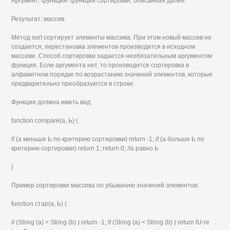
Аргумент: функция- функция сортировки, описанная далее.
Результат: массив.
Метод sort сортирует элементы массива. При этом новый массив не
создается, перестановка элементов производится в исходном
массиве. Способ сортировки задается необязательным аргументом
функция. Если аргумента нет, то производится сортировка в
алфавитном порядке по возрастанию значений элементов, которые
предварительно преобразуются в строки.
Функция должна иметь вид:
function compare(а, Ь) (
if (а меньше Ь по критерию сортировки) return -1; if (а больше Ь по
критерию сортировки) return 1; return 0; //а равно Ь
}
Пример сортировки массива по убыванию значений элементов:
function стар(а, Ь) (
if (String (а) > String (b) ) return -1; if (String (a) < String (b) ) return lU-re