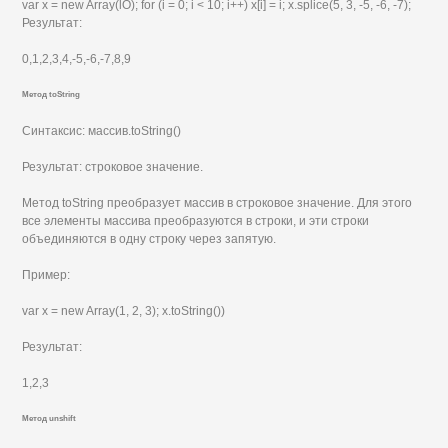
var х = new Array(lO); for (i = 0; i < 10; i++) x[i] = i; x.splice(5, 3, -5, -6, -7);
Результат:
0,1,2,3,4,-5,-6,-7,8,9
Метод toString
Синтаксис: массив.toString()
Результат: строковое значение.
Метод toString преобразует массив в строковое значение. Для этого
все элементы массива преобразуются в строки, и эти строки
объединяются в одну строку через запятую.
Пример:
var х = new Array(1, 2, 3); х.toString())
Результат:
1,2,3
Метод unshift