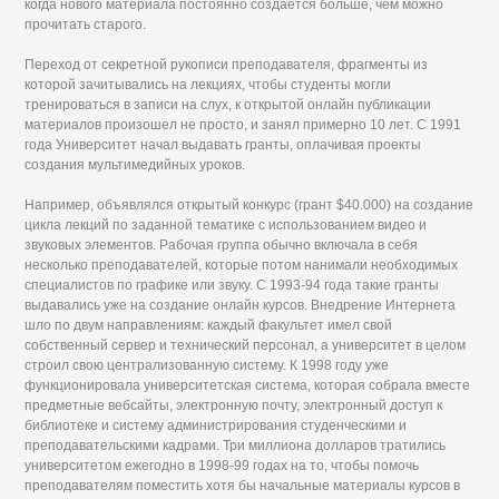
когда нового материала постоянно создается больше, чем можно
прочитать старого.
Переход от секретной рукописи преподавателя, фрагменты из
которой зачитывались на лекциях, чтобы студенты могли
тренироваться в записи на слух, к открытой онлайн публикации
материалов произошел не просто, и занял примерно 10 лет. С 1991
года Университет начал выдавать гранты, оплачивая проекты
создания мультимедийных уроков.
Например, объявлялся открытый конкурс (грант $40.000) на создание
цикла лекций по заданной тематике с использованием видео и
звуковых элементов. Рабочая группа обычно включала в себя
несколько преподавателей, которые потом нанимали необходимых
специалистов по графике или звуку. С 1993-94 года такие гранты
выдавались уже на создание онлайн курсов. Внедрение Интернета
шло по двум направлениям: каждый факультет имел свой
собственный сервер и технический персонал, а университет в целом
строил свою централизованную систему. К 1998 году уже
функционировала университетская система, которая собрала вместе
предметные вебсайты, электронную почту, электронный доступ к
библиотеке и систему администрирования студенческими и
преподавательскими кадрами. Три миллиона долларов тратились
университетом ежегодно в 1998-99 годах на то, чтобы помочь
преподавателям поместить хотя бы начальные материалы курсов в