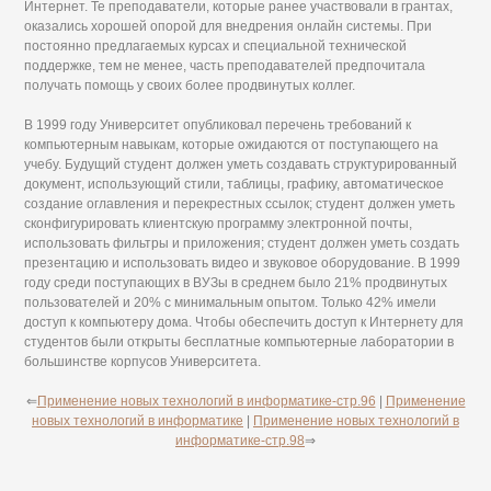
Интернет. Те преподаватели, которые ранее участвовали в грантах,
оказались хорошей опорой для внедрения онлайн системы. При
постоянно предлагаемых курсах и специальной технической
поддержке, тем не менее, часть преподавателей предпочитала
получать помощь у своих более продвинутых коллег.
В 1999 году Университет опубликовал перечень требований к
компьютерным навыкам, которые ожидаются от поступающего на
учебу. Будущий студент должен уметь создавать структурированный
документ, использующий стили, таблицы, графику, автоматическое
создание оглавления и перекрестных ссылок; студент должен уметь
сконфигурировать клиентскую программу электронной почты,
использовать фильтры и приложения; студент должен уметь создать
презентацию и использовать видео и звуковое оборудование. В 1999
году среди поступающих в ВУЗы в среднем было 21% продвинутых
пользователей и 20% с минимальным опытом. Только 42% имели
доступ к компьютеру дома. Чтобы обеспечить доступ к Интернету для
студентов были открыты бесплатные компьютерные лаборатории в
большинстве корпусов Университета.
⇐
Применение новых технологий в информатике-стр.96
|
Применение
новых технологий в информатике
|
Применение новых технологий в
информатике-стр.98
⇒