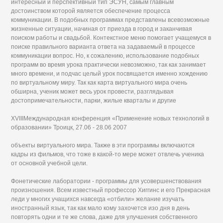
интересный и перспективный тип ЭСУН, самым главным
достоинством которой является обеспечение процесса
коммуникации. В подобных программах представлены всевозможные
жизненные ситуации, начиная от приезда в город и заканчивая
поиском работы и свадьбой. Контекстное меню помогает учащемуся в
поиске правильного варианта ответа на задаваемый в процессе
коммуникации вопрос. Но, к сожалению, использование подобных
программ во время урока практически невозможно, так как занимает
много времени, и подчас целый урок посвящается именно хождению
по виртуальному миру. Так как карта виртуального мира очень
обширна, ученик может весь урок провести, разглядывая
достопримечательности, парки, жилые кварталы и другие
XVIIIМеждународная конференция «Применение новых технологий в
образовании» Троицк, 27.06 - 28.06 2007
объекты виртуального мира. Также в эти программы включаются
кадры из фильмов, что тоже в какой-то мере может отвлечь ученика
от основной учебной цели.
Фонетические лаборатории - программы для усовершенствования
произношения. Всем известный профессор Хиггинс и его Прекрасная
леди у многих учащихся навсегда «отбили» желание изучать
иностранный язык, так как мало кому захочется изо дня в день
повторять одни и те же слова, даже для улучшения собственного