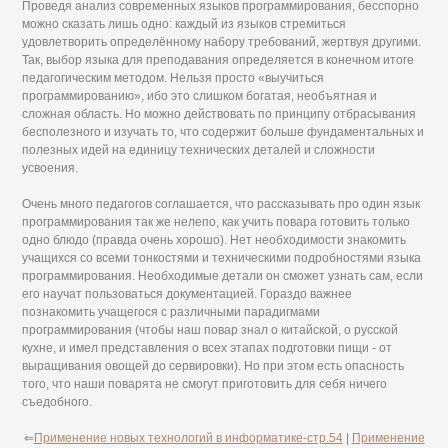
Проведя анализ современных языков программирования, бесспорно
можно сказать лишь одно: каждый из языков стремиться
удовлетворить определённому набору требований, жертвуя другими.
Так, выбор языка для преподавания определяется в конечном итоге
педагогическим методом. Нельзя просто «выучиться
программированию», ибо это слишком богатая, необъятная и
сложная область. Но можно действовать по принципу отбрасывания
бесполезного и изучать то, что содержит больше фундаментальных и
полезных идей на единицу технических деталей и сложности
усвоения.
Очень много педагогов соглашается, что рассказывать про один язык
программирования так же нелепо, как учить повара готовить только
одно блюдо (правда очень хорошо). Нет необходимости знакомить
учащихся со всеми тонкостями и техническими подробностями языка
программирования. Необходимые детали он сможет узнать сам, если
его научат пользоваться документацией. Гораздо важнее
познакомить учащегося с различными парадигмами
программирования (чтобы наш повар знал о китайской, о русской
кухне, и имел представления о всех этапах подготовки пищи - от
выращивания овощей до сервировки). Но при этом есть опасность
того, что наши поварята не смогут приготовить для себя ничего
съедобного.
⇐
Применение новых технологий в информатике-стр.54
|
Применение