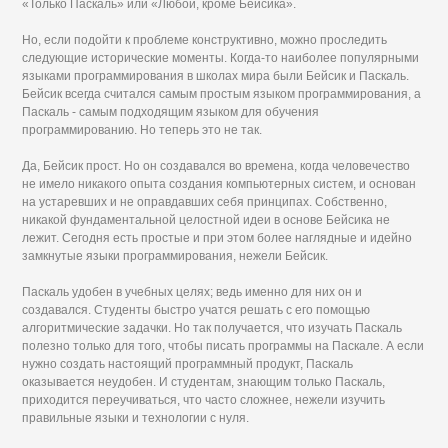
«Только Паскаль» или «Любой, кроме Бейсика».
Но, если подойти к проблеме конструктивно, можно проследить
следующие исторические моменты. Когда-то наиболее популярными
языками программирования в школах мира были Бейсик и Паскаль.
Бейсик всегда считался самым простым языком программирования, а
Паскаль - самым подходящим языком для обучения
программированию. Но теперь это не так.
Да, Бейсик прост. Но он создавался во времена, когда человечество
не имело никакого опыта создания компьютерных систем, и основан
на устаревших и не оправдавших себя принципах. Собственно,
никакой фундаментальной целостной идеи в основе Бейсика не
лежит. Сегодня есть простые и при этом более наглядные и идейно
замкнутые языки программирования, нежели Бейсик.
Паскаль удобен в учебных целях; ведь именно для них он и
создавался. Студенты быстро учатся решать с его помощью
алгоритмические задачки. Но так получается, что изучать Паскаль
полезно только для того, чтобы писать программы на Паскале. А если
нужно создать настоящий программный продукт, Паскаль
оказывается неудобен. И студентам, знающим только Паскаль,
приходится переучиваться, что часто сложнее, нежели изучить
правильные языки и технологии с нуля.