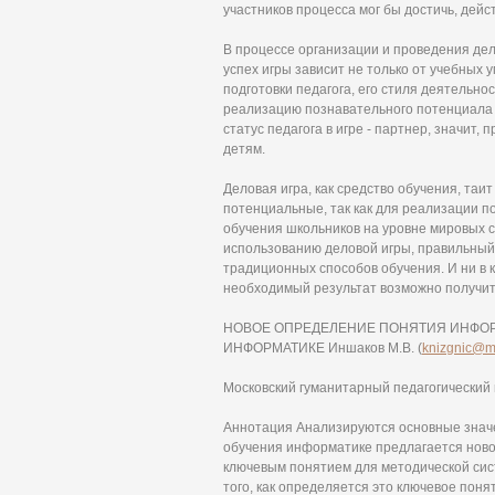
участников процесса мог бы достичь, дейст
В процессе организации и проведения дело
успех игры зависит не только от учебных 
подготовки педагога, его стиля деятельн
реализацию познавательного потенциала 
статус педагога в игре - партнер, значит
детям.
Деловая игра, как средство обучения, та
потенциальные, так как для реализации п
обучения школьников на уровне мировых с
использованию деловой игры, правильны
традиционных способов обучения. И ни в 
необходимый результат возможно получит
НОВОЕ ОПРЕДЕЛЕНИЕ ПОНЯТИЯ ИНФО
ИНФОРМАТИКЕ Иншаков М.В. (
knizgnic@ma
Московский гуманитарный педагогический
Аннотация Анализируются основные значе
обучения информатике предлагается нов
ключевым понятием для методической си
того, как определяется это ключевое поня