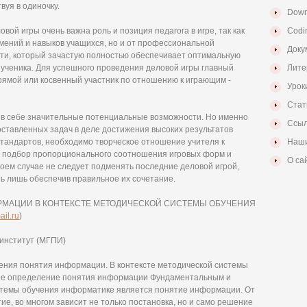
вуя в одиночку.
Down
вой игры очень важна роль и позиция педагога в игре, так как
Codi
умений и навыков учащихся, но и от профессиональной
Доку
ости, который зачастую полностью обеспечивает оптимальную
ученика. Для успешного проведения деловой игры главный
Лите
, прямой или косвенный участник по отношению к играющим -
Урок
Стат
ит в себе значительные потенциальные возможности. Но именно
Ссыл
оставленных задач в деле достижения высоких результатов
тандартов, необходимо творческое отношение учителя к
Наши
й подбор пропорционального соотношения игровых форм и
О са
коем случае не следует подменять последние деловой игрой,
ь лишь обеспечив правильное их сочетание.
РМАЦИИ В КОНТЕКСТЕ МЕТОДИЧЕСКОЙ СИСТЕМЫ ОБУЧЕНИЯ
il.ru
)
 институт (МГПИ)
ния понятия информации. В контексте методической системы
ое определение понятия информации Фундаментальным и
стемы обучения информатике является понятие информации. От
тие, во многом зависит не только постановка, но и само решение