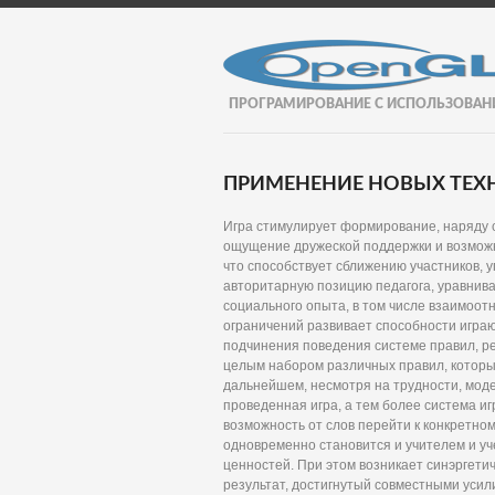
ПРОГРАМИРОВАНИЕ С ИСПОЛЬЗОВАН
ПРИМЕНЕНИЕ НОВЫХ ТЕХН
Игра стимулирует формирование, наряду 
ощущение дружеской поддержки и возможн
что способствует сближению участников, 
авторитарную позицию педагога, уравнивае
социального опыта, в том числе взаимоо
ограничений развивает способности играю
подчинения поведения системе правил, ре
целым набором различных правил, которые
дальнейшем, несмотря на трудности, мод
проведенная игра, а тем более система иг
возможность от слов перейти к конкретном
одновременно становится и учителем и уч
ценностей. При этом возникает синэргетич
результат, достигнутый совместными усил