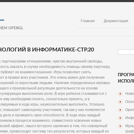
Главная
Документация
ИЕМ OPENGL
ОЛОГИЙ В ИНФОРМАТИКЕ-СТР.20
с партнерскими отношениями, чувство внутренней свободы,
ость оказать в случае необходимость помощь своему партнеру,
углубляет их взаимоотношения. Игра позволяет снять
ПРОГР
т в правах всех участников. Это очень важно для получения
ИСПОЛ
тношений со взрослыми людьми. Наличие определенных игровых
щего к произвольной регуляции деятельности на основе
гулирующих выполнение роли. В игре ребенок сталкивается с
Ново
 ему необходимо понять, сознательно принять, а в
Осно
елируемые в ходе игры, неукоснительно выполнять. Успешно
р, повышает самооценку участников, так как у них появляется
Open
у делу и проверить свои способности. В ходе игры каждый
Инфо
еником в процессе взаимного, совместного освоения новых
еский эффект, смысл которого заключен в том, что совокупный
Муль
иями, превосходит систему тех результатов, которых каждый из
граф