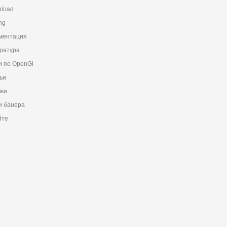
load
ng
ментация
ратура
и по OpenGl
ьи
ки
 банера
йте