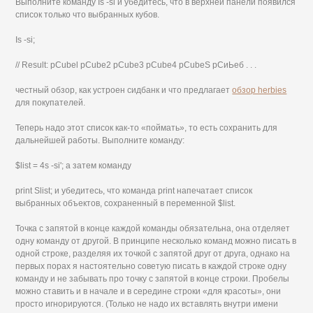
Выполните команду Is -si и убедитесь, что в верхней панели появился
список только что выбранных кубов.
Is -si;
// Result: pCubel pCube2 pCube3 pCube4 pCubeS рСиЬеб . . .
честный обзор, как устроен сидбанк и что предлагает
обзор herbies
для покупателей.
Теперь надо этот список как-то «поймать», то есть сохранить для
дальнейшей работы. Выполните команду:
$list = 4s -si'; а затем команду
print Slist; и убедитесь, что команда print напечатает список
выбранных объектов, сохраненный в переменной $list.
Точка с запятой в конце каждой команды обязательна, она отделяет
одну команду от другой. В принципе несколько команд можно писать в
одной строке, разделяя их точкой с запятой друг от друга, однако на
первых порах я настоятельно советую писать в каждой строке одну
команду и не забывать про точку с запятой в конце строки. Пробелы
можно ставить и в начале и в середине строки «для красоты», они
просто игнорируются. (Только не надо их вставлять внутри имени