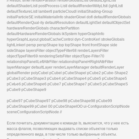
// Result: timel renderPartition renderGlobalsListl defaultLightListl
defaultShaderListl postProcess-Listl defaultRenderlltilityLfstl (ightListl
defaultTextureListl lambertl particleCloudl initialShading-Group
initialParticleSE initialMateriallnfo shaderGlowl dofl defaultRenderGtobals
defaultRenderQual-ity defaultResolution defaultLightSet defaultObjectSet
hardwareRenderGlobals characterPartition
defaultHardwareRenderGlobals ikSystem hyperGraphlnfo
hyperGraphLayout gtobalCacheControl dyn-ControKerl strokeGlobals
lightLinkerl persp perspShape top topShape front frontShape side
sideShape layersFilter objectTypeFilter68 renderLayersFilter
objectTypeFilter69 renderingSetsFilter objectType-Filter70
relationshipPanellLeftAttrFilter relationshipPaneHRightAttrFilter
layerManager defaultLayer renderLayerManager defaultRenderLayer
globalRender polyCubel pCubel pCubeShapel pCube2 pCube-Shape2
pCube3 pCubeShape3 pCube4 pCubeShape4 pCube5 pCubeShape5
рСиЬеб pCubeShape6 pCube7 pCubeShape7 pCubeS pCubeShapeS
pCube9 pCubeShape9
pCube97 pCubeShape97 pCube98 pCubeShape98 pCube99
pCubeShape99 pCubel 00 pCubeShapelOO ui-ConfigurationScriptNode
sceneConfigurationScriptNode //
Если почитать документацию к команде Is, выяснится, что у нее есть
масса флагов, позволяющих выдавать списки объектов только
определенного вида, в том числе только выбранные объекты.