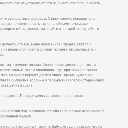
ожности вас не устраивают: это означает, что пора начинать
льзуйте стандартные шейдеры. С ними сложно рендерить по
ние, экпериментировать с многослойными текстурами.
оверьте в бою, прооптимизируйте и настройте под себя - и
 думаете, что все, выше написанное - трудно, тяжело и
из реального проекта со слов человека, его делавшего, и
ми.
ностями огромного здания. Изначальная диспозиция такова:
естве сколько-то там миллионов штук, при этом постоянно
RIB'a занимает порядка десяти минут. Здание буквально
етчатая облицовка, колонны и перекрытия галерей отбрасывают
е освещение в сцене
и предметов. Посреди холла установлена огромная,
ние болезни под названием “nht,etncz глобальное освещение” с
зированной модели.
ся топор и из сцены к такой-то бабушке удаляется все, что не