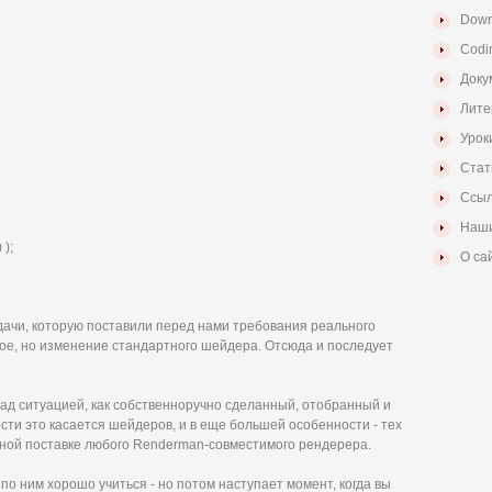
Down
Codi
Доку
Лите
Урок
Стат
Ссыл
Наши
 );
О са
дачи, которую поставили перед нами требования реального
ое, но изменение стандартного шейдера. Отсюда и последует
над ситуацией, как собственноручно сделанный, отобранный и
ти это касается шейдеров, и в еще большей особенности - тех
тной поставке любого Renderman-совместимого рендерера.
о ним хорошо учиться - но потом наступает момент, когда вы