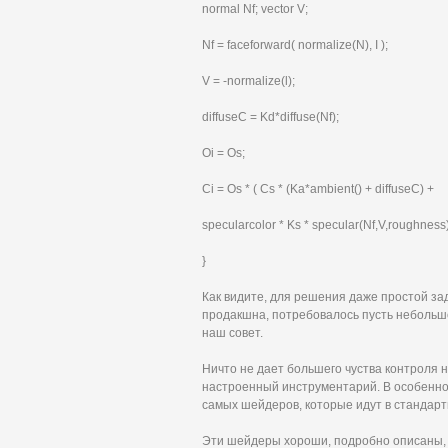
normal Nf; vector V;
Nf = faceforward( normalize(N), I );
V = -normalize(l);
diffuseC = Kd*diffuse(Nf);
Oi = Os;
Ci = Os * ( Cs * (Ka*ambient() + diffuseC) +
specularcolor * Ks * specular(Nf,V,roughness)
}
Как видите, для решения даже простой за
продакшна, потребовалось пусть небольш
наш совет.
Ничто не дает большего чуства контроля 
настроенный инструментарий. В особеннос
самых шейдеров, которые идут в стандар
Эти шейдеры хороши, подробно описаны, п