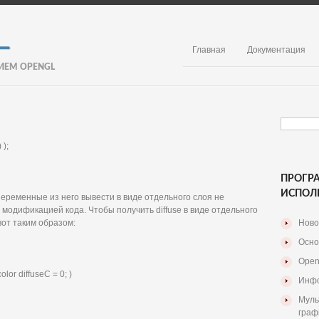
Главная
Документация
ИЕМ OPENGL
 );
ПРОГР
ИСПОЛ
переменные из него вывести в виде отдельного слоя не
 модификацией кода. Чтобы получить diffuse в виде отдельного
вот таким образом:
Ново
Осно
Open
lor diffuseC = 0; )
Инфо
Муль
граф