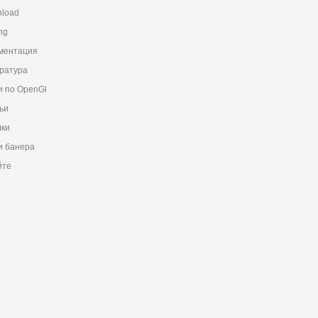
load
ng
ментация
ратура
и по OpenGl
ьи
ки
 банера
йте