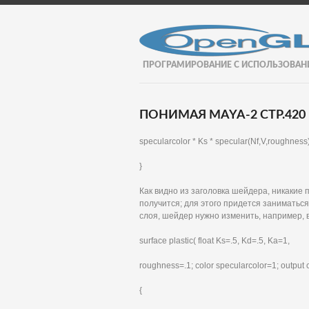
ПРОГРАМИРОВАНИЕ С ИСПОЛЬЗОВАН
ПОНИМАЯ MAYA-2 СТР.420
specularcolor * Ks * specular(Nf,V,roughness)
}
Как видно из заголовка шейдера, никакие 
получится; для этого придется заниматься
слоя, шейдер нужно изменить, например, 
surface plastic( float Ks=.5, Kd=.5, Ka=1,
roughness=.1; color specularcolor=1; output co
{