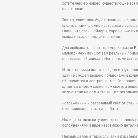
хотите чего-то нового, существующие возм
писать свое.
Так вот, совет наш будет таким: не испо
слоям, с ними сложно настраивать освеще
Напишите свои шейдеры, хорошенько их пр
всегда и везде пользуйтесь ними.
Для любознательных - пример из жизни Вы
малоприменимо? Вот вам реальный пример 
пересказаный моими собственными слова
Итак, в наличии имеется сцена с внутрен
здание смоделировано полигонами в колич
обновляется и достраивается. Генерация 
купается в ярком солнечном свете, а реш
четкие тени на пол и стены. Все остально
- отраженный и рассеянный свет от стен 
отполированная статуя робота.
Налицо патовая ситуация: .явное проявле
осложнениями в виде невозможно детали
Первым делом в таких случаях в руки берет