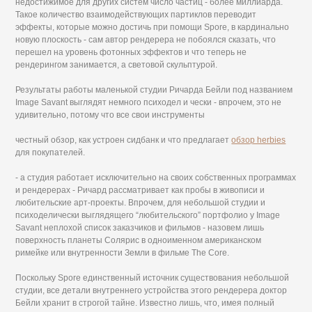
недостижимое для других систем число частиц - более миллиарда.
Такое количество взаимодействующих партиклов переводит
эффекты, которые можно достичь при помощи Spore, в кардинально
новую плоскость - сам автор рендерера не побоялся сказать, что
перешел на уровень фотонных эффектов и что теперь не
рендерингом занимается, а световой скульптурой.
Результаты работы маленькой студии Ричарда Бейли под названием
Image Savant выглядят немного психодел и чески - впрочем, это не
удивительно, потому что все свои инструменты
честный обзор, как устроен сидбанк и что предлагает
обзор herbies
для покупателей.
- а студия работает исключительно на своих собственных программах
и рендерерах - Ричард рассматривает как пробы в живописи и
любительские арт-проекты. Впрочем, для небольшой студии и
психоделически выглядящего “любительского” портфолио у Image
Savant неплохой список заказчиков и фильмов - назовем лишь
поверхность планеты Солярис в одноименном американском
римейке или внутренности Земли в фильме The Core.
Поскольку Spore единственный источник существования небольшой
студии, все детали внутреннего устройства этого рендерера доктор
Бейли хранит в строгой тайне. Известно лишь, что, имея полный