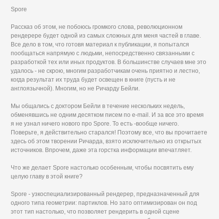
Spore
Рассказ об этом, не побоюсь громкого слова, революционном
рендерере будет одной из самых сложных для меня частей в главе.
Все дело в том, что готовя материал к публикации, я попытался
пообщаться напрямую с людьми, непосредственно связанными с
разработкой тех или иных продуктов. В большинстве случаев мне это
удалось - не скрою, многим разработчикам очень приятно и лестно,
когда результат их труда будет освещен в книге (пусть и не
англоязычной). Многим, но не Ричарду Бейли.
Мы общались с доктором Бейли в течение нескольких недель,
обменявшись не одним десятком писем по e-mail. И за все это время
я не узнал ничего нового про Spore. То есть -вообще ничего.
Поверьте, я действительно старался! Поэтому все, что вы прочитаете
здесь об этом творении Ричарда, взято исключительно из открытых
источников. Впрочем, даже эта горстка информации впечатляет.
Что же делает Spore настолько особенным, чтобы посвятить ему
целую главу в этой книге?
Spore - узкоспециализированный рендерер, предназначенный для
одного типа геометрии: партиклов. Но зато оптимизирован он под
этот тип настолько, что позволяет рендерить в одной сцене