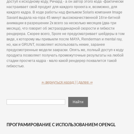
доступ к исходному коду, Ричард - а он автор этого кода -фактически
настраивает свой продукт для каждого проекта и, возможно, для
каждого кадра. В ходе работы над фильмом Solaris компания Image
Savant выдала на-гора 45 минут высококачественной 16ти-битной
анимации в разрешении 2к всего за несколько месяцев (два-три
месяца), что говорит об экстраординарной скорости и гибкости
рендерера. Скорее всего, Spore не предусматривает шейдеры в том
виде, к которому мы привыкли после MAYA, Renderman и mental ray,
но, как и GRUNT, позволяет использовать некие, заранее
предусмотренные модели закраски. Опять же, полный доступ к коду
продукта позволяет получать промежуточные результаты на любой
стадии просчета кадра - мало какой рендерер похвалится такой
гибкостью.
⇐ вернуться назад |
| далее ⇒
ПРОГРАМИРОВАНИЕ С ИСПОЛЬЗОВАНИЕМ OPENGL