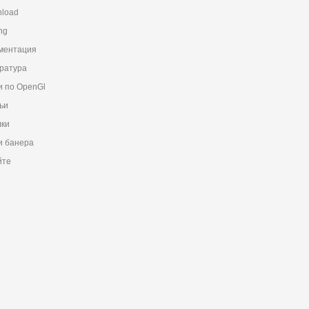
load
ng
ментация
ратура
и по OpenGl
ьи
ки
 банера
йте