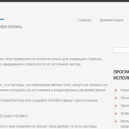
Главная
Документация
ИЕМ OPENGL
гкие тела применяются исключительно для анимации «тряпок»,
 «выдувания» поверхности из источника частиц.
ПРОГР
ИСПОЛ
, что частицы, составляющие мягкое тело, ничуть не лучше и не
ожно испускать из источников и редактировать им время жизни.
Ново
Осно
л headStart.ma) или создайте NURBS-сферу с достаточным
Open
Инфо
Create=>Emitter).
Муль
е с ним появляется объект типа particle, то есть частицы,
граф