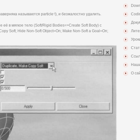
Down
-
наверняка называются particle
!), и безжалостно удалить.
Codi
Доку
её в мягкое тело (Soft/Rigid Bodies=>Create Soft Body) с
Copy Soft; Hide Non-Soft Object=On; Make Non-Soft a Goal=On;
Лите
Урок
Стат
Ссыл
Наши
О са