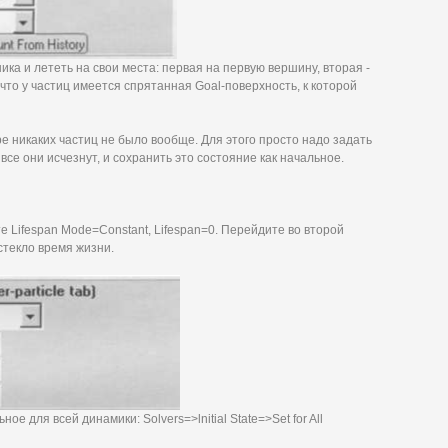
ика и лететь на свои места: первая на первую вершину, вторая -
, что у частиц имеется спрятанная Goal-поверхность, к которой
ре никаких частиц не было вообще. Для этого просто надо задать
все они исчезнут, и сохранить это состояние как начальное.
йте Lifespan Mode=Constant, Lifespan=0. Перейдите во второй
истекло время жизни.
ое для всей динамики: Solvers=>lnitial State=>Set for All