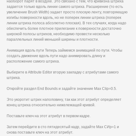
наоборот парят в воздухе. Это связано с тем, что кривизна штриха
задается только вдоль линии самого штриха. Расширение (то есть
увеличение Brush Width) задает просто плоскую ленту, повторяющую
изгибы поверхности вдоль, но не поперек линии штриха (поперек
линии штриха полоса абсолютно плоская). В тех случаях, когда надо
обеспечить более плотное прилегание к поверхности достаточно
широкой полосы штрихов, необходимо провести несколько
параллельных линий меньшей ширины и плотности.
Анимация вдоль пути Теперь займемся анимацией по пути. Чтобы
создать движение вдоль пути надо анимировать длину и
расположение самого штриха.
Выберите в Attribute Editor вторую закладку с атрибутами самого
штриха.
Откройте раздел End Bounds и задайте значение Max Clip=0.5.
Это укоротит штрих наполовину, так как этот атрибут определяет
конец штриха относительно нижележащей кривой.
Поставьте ключ на этот атрибут в первом кадре.
Затем перейдите в сто пятидесятый кадр, задайте Мах СИр=1 и
снова поставьте ключ на этот атрибут.