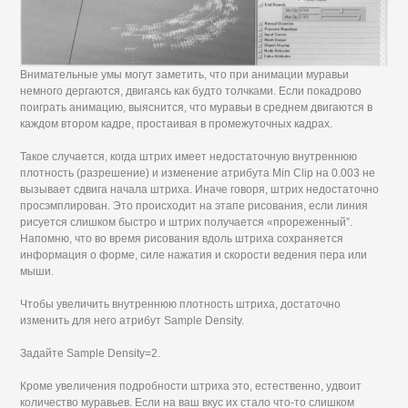
Внимательные умы могут заметить, что при анимации муравьи
немного дергаются, двигаясь как будто толчками. Если покадрово
поиграть анимацию, выяснится, что муравьи в среднем двигаются в
каждом втором кадре, простаивая в промежуточных кадрах.
Такое случается, когда штрих имеет недостаточную внутреннюю
плотность (разрешение) и изменение атрибута Min Clip на 0.003 не
вызывает сдвига начала штриха. Иначе говоря, штрих недостаточно
просэмплирован. Это происходит на этапе рисования, если линия
рисуется слишком быстро и штрих получается «прореженный”.
Напомню, что во время рисования вдоль штриха сохраняется
информация о форме, силе нажатия и скорости ведения пера или
мыши.
Чтобы увеличить внутреннюю плотность штриха, достаточно
изменить для него атрибут Sample Density.
Задайте Sample Density=2.
Кроме увеличения подробности штриха это, естественно, удвоит
количество муравьев. Если на ваш вкус их стало что-то слишком