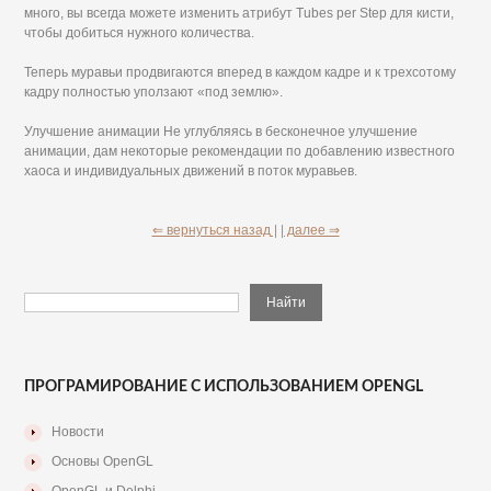
много, вы всегда можете изменить атрибут Tubes per Step для кисти,
чтобы добиться нужного количества.
Теперь муравьи продвигаются вперед в каждом кадре и к трехсотому
кадру полностью уползают «под землю».
Улучшение анимации Не углубляясь в бесконечное улучшение
анимации, дам некоторые рекомендации по добавлению известного
хаоса и индивидуальных движений в поток муравьев.
⇐ вернуться назад |
| далее ⇒
ПРОГРАМИРОВАНИЕ С ИСПОЛЬЗОВАНИЕМ OPENGL
Новости
Основы OpenGL
OpenGL и Delphi