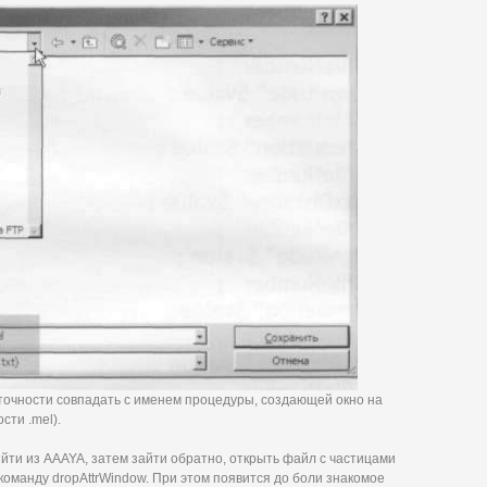
 точности совпадать с именем процедуры, создающей окно на
сти .mel).
ыйти из AAAYA, затем зайти обратно, открыть файл с частицами
or команду dropAttrWindow. При этом появится до боли знакомое