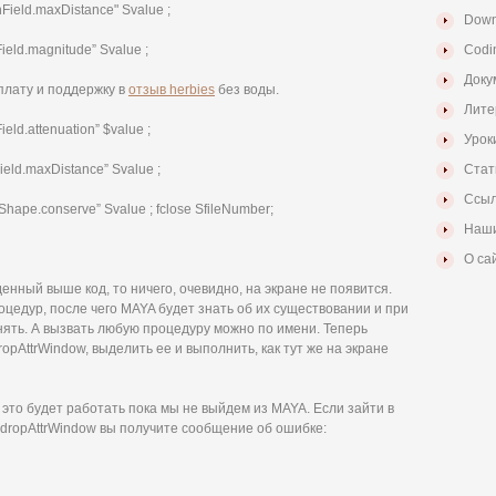
shField.maxDistance" Svalue ;
Down
lField.magnitude” Svalue ;
Codi
Доку
плату и поддержку в
отзыв herbies
без воды.
Лите
lField.attenuation” $value ;
Урок
lField.maxDistance” Svalue ;
Стат
Ссыл
ropShape.conserve” Svalue ; fclose SfileNumber;
Наши
О са
нный выше код, то ничего, очевидно, на экране не появится.
едур, после чего MAYA будет знать об их существовании и при
нять. А вызвать любую процедуру можно по имени. Теперь
dropAttrWindow, выделить ее и выполнить, как тут же на экране
это будет работать пока мы не выйдем из MAYA. Если зайти в
 dropAttrWindow вы получите сообщение об ошибке: