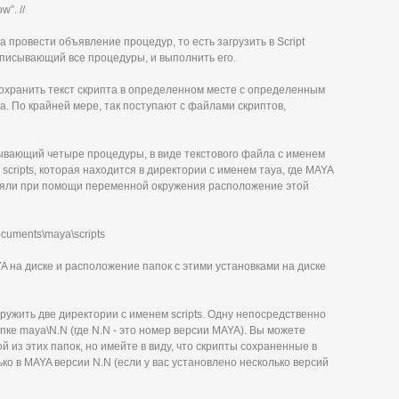
w”. //
а провести объявление процедур, то есть загрузить в Script
описывающий все процедуры, и выполнить его.
сохранить текст скрипта в определенном месте с определенным
а. По крайней мере, так поступают с файлами скриптов,
вающий четыре процедуры, в виде текстового файла с именем
 scripts, которая находится в директории с именем тауа, где MAYA
меняли при помощи переменной окружения расположение этой
cuments\maya\scripts
 на диске и расположение папок с этими установками на диске
ружить две директории с именем scripts. Одну непосредственно
папке maya\N.N (где N.N - это номер версии MAYA). Вы можете
й из этих папок, но имейте в виду, что скрипты сохраненные в
лько в MAYA версии N.N (если у вас установлено несколько версий