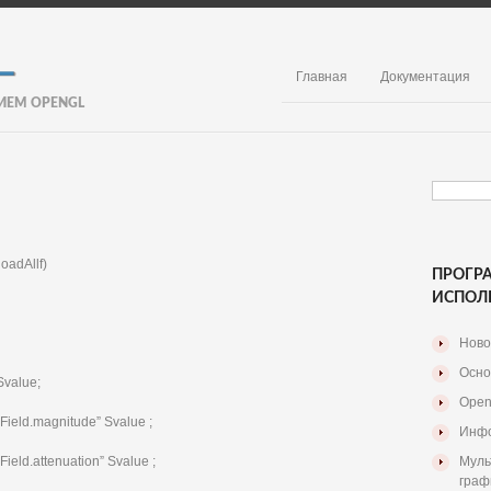
Главная
Документация
ИЕМ OPENGL
oc loadAllf)
ПРОГР
ИСПОЛ
Ново
Осно
 Svalue;
Open
shField.magnitude” Svalue ;
Инфо
hField.attenuation” Svalue ;
Муль
граф