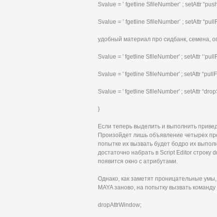
Svalue = ’ fgetline SfileNumber’ ; setAttr “pu
Svalue = ’ fgetline SfileNumber’ ; setAttr “pul
удобный материал про сидбанк, семена, о
Svalue = ' fgetline SfileNumber' ; setAttr ‘‘pul
Svalue = ' fgetline SfileNumber' ; setAttr “pul
Svalue = ' fgetline SfileNumber' ; setAttr “d
}
Если теперь выделить и выполнить приведе
Произойдет лишь объявление четырех проц
попытке их вызвать будет бодро их выпол
достаточно набрать в Script Editor строку 
появится окно с атрибутами.
Однако, как заметят проницательные умы, 
MAYA заново, на попытку вызвать команду
dropAttrWindow;