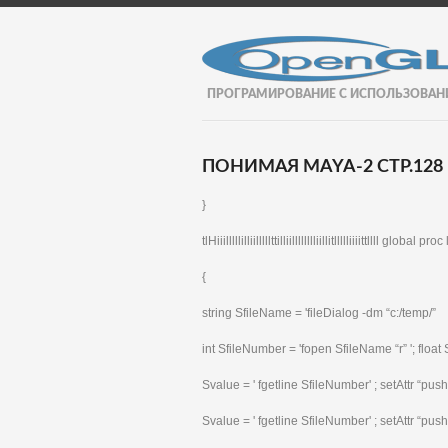
ПРОГРАМИРОВАНИЕ С ИСПОЛЬЗОВАН
ПОНИМАЯ MAYA-2 СТР.128
}
tlHiiilllllilliilllllttilliilllllllliillitllllliiiittllll global pr
{
string SfileName = 'fileDialog -dm “c:/temp/”
int SfileNumber = 'fopen SfileName “r” '; float
Svalue = ' fgetline SfileNumber' ; setAttr “pu
Svalue = ' fgetline SfileNumber' ; setAttr “pus