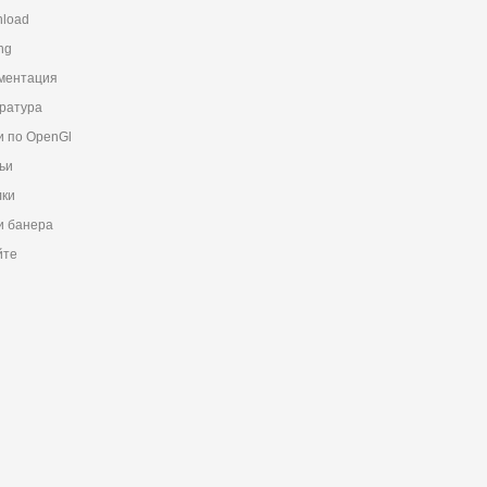
load
ng
ментация
ратура
и по OpenGl
ьи
ки
 банера
йте