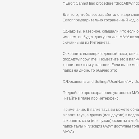
// Error: Cannot find procedure “dropAttrWindo
Для того, чтобы все заработало, надо снов
Editor предварительно сохраненный код, 
Однако вы, наверное, слышали, что если 
именем, он будет доступен для MAYA всегд
скачанными из Интернета.
Сохраните вышеприведенный текст, описы
dropAttrWindow. mel. Поместите его в папку
хранит все свои установки. Если вы не 
папки на диске, то обычно это:
X:\Documents and Settings\UserName\My Do
Подробнее про сохранение установок MAYA
читайте в главе про интерфейс.
Примечание. В папке тауа вы можете обна
в папке тауа, а другую (или другие) в под
сохранять свои (или чужие) скрипты в любо
папке тауа\ N.N\scripts будут доступны то
MAYA).