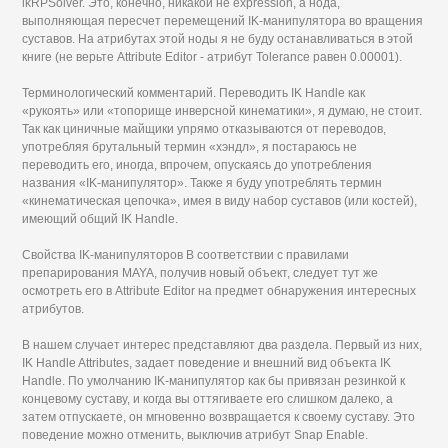
ikRPSolver. Это, конечно, никакой не expression, а нода,
выполняющая пересчет перемещений IK-манипулятора во вращения
суставов. На атрибутах этой ноды я не буду останавливаться в этой
книге (не верьте Attribute Editor - атрибут Tolerance равен 0.00001).
Терминологический комментарий. Переводить IK Handle как
«рукоять» или «топорище инверсной кинематики», я думаю, не стоит.
Так как циничные майщики упрямо отказываются от переводов,
употребляя брутальный термин «хэндл», я постараюсь не
переводить его, иногда, впрочем, опускаясь до употребления
названия «IK-манипулятор». Также я буду употреблять термин
«кинематическая цепочка», имея в виду набор суставов (или костей),
имеющий общий IK Handle.
Свойства IK-манипуляторов В соответствии с правилами
препарирования MAYA, получив новый объект, следует тут же
осмотреть его в Attribute Editor на предмет обнаружения интересных
атрибутов.
В нашем случает интерес представляют два раздела. Первый из них,
IK Handle Attributes, задает поведение и внешний вид объекта IK
Handle. По умолчанию IK-манипулятор как бы привязан резинкой к
концевому суставу, и когда вы оттягиваете его слишком далеко, а
затем отпускаете, он мгновенно возвращается к своему суставу. Это
поведение можно отменить, выключив атрибут Snap Enable.