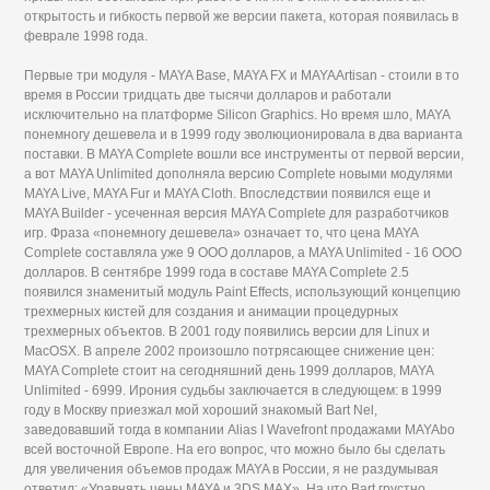
открытость и гибкость первой же версии пакета, которая появилась в
феврале 1998 года.
Первые три модуля - MAYA Base, MAYA FX и MAYAArtisan - стоили в то
время в России тридцать две тысячи долларов и работали
исключительно на платформе Silicon Graphics. Но время шло, MAYA
понемногу дешевела и в 1999 году эволюционировала в два варианта
поставки. В MAYA Complete вошли все инструменты от первой версии,
а вот MAYA Unlimited дополняла версию Complete новыми модулями
MAYA Live, MAYA Fur и MAYA Cloth. Впоследствии появился еще и
MAYA Builder - усеченная версия MAYA Complete для разработчиков
игр. Фраза «понемногу дешевела» означает то, что цена MAYA
Complete составляла уже 9 ООО долларов, a MAYA Unlimited - 16 ООО
долларов. В сентябре 1999 года в составе MAYA Complete 2.5
появился знаменитый модуль Paint Effects, использующий концепцию
трехмерных кистей для создания и анимации процедурных
трехмерных объектов. В 2001 году появились версии для Linux и
MacOSX. В апреле 2002 произошло потрясающее снижение цен:
MAYA Complete стоит на сегодняшний день 1999 долларов, MAYA
Unlimited - 6999. Ирония судьбы заключается в следующем: в 1999
году в Москву приезжал мой хороший знакомый Bart Nel,
заведовавший тогда в компании Alias I Wavefront продажами MAYAbo
всей восточной Европе. На его вопрос, что можно было бы сделать
для увеличения объемов продаж MAYA в России, я не раздумывая
ответил: «Уравнять цены MAYA и 3DS МАХ». На что Bart грустно