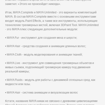
заметил: «Этого не произойдет никогда».
Итак, MAYA Complete и MAYA Unlimited - это варианты комплектаций
MAYA. В состав MAYA Complete вместе с основными инструментами
входит модуль Paint Effects, а также все инструменты, использующие
технологию трехмерных кистей, включая 3DPaint Tool. MAYA Unlimited
- это MAYA плюс следующие дополнительные модули:
• MAYA Fur - инструмент для создания меха и шерсти;
• MAYA Hair - средства создания и анимации длинных волос;
• MAYA Cloth - модуль моделирования и анимации тканей;
• MAYA Live - инструмент для совмещения трехмерных объектов и
живых съемок, подгоняющий трехмерную камеру под движения
реальной камеры;
• MAYA Fluids - модуль для работы с динамикой сплошных сред, как
жидкости или газы.
• MAYA Hair - система анимации и визуализации волос
Кстати, название MAYA никак не связано с древними цивилизациями