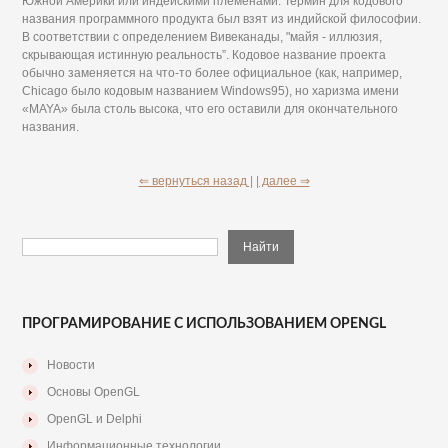
Южной Америки или индейскими племенами. Термин для кодового
названия программного продукта был взят из индийской философии.
В соответствии с определением Вивеканады, "майя - иллюзия,
скрывающая истинную реальность”. Кодовое название проекта
обычно заменяется на что-то более официальное (как, например,
Chicago было кодовым названием Windows95), но харизма имени
«MAYA» была столь высока, что его оставили для окончательного
названия.
⇐ вернуться назад |
| далее ⇒
ПРОГРАМИРОВАНИЕ С ИСПОЛЬЗОВАНИЕМ OPENGL
Новости
Основы OpenGL
OpenGL и Delphi
Информационные технологии