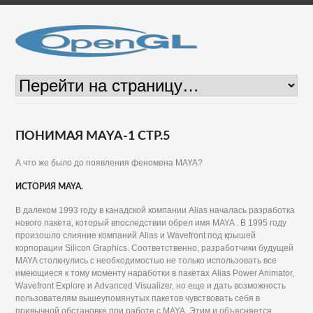
ПОНИМАЯ MAYA-1 СТР.5
А что же было до появления феномена MAYA?
ИСТОРИЯ MAYA.
В далеком 1993 году в канадской компании Alias началась разработка
нового пакета, который впоследствии обрел имя MAYA . В 1995 году
произошло слияние компаний Alias и Wavefront под крышей
корпорации Silicon Graphics. Соответственно, разработчики будущей
MAYA столкнулись с необходимостью не только использовать все
имеющиеся к тому моменту наработки в пакетах Alias Power Animator,
Wavefront Explore и Advanced Visualizer, но еще и дать возможность
пользователям вышеупомянутых пакетов чувствовать себя в
привычной обстановке при работе с MAYA. Этим и объясняется