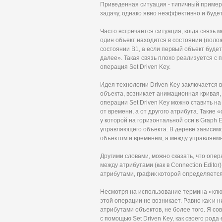
Приведенная ситуация - типичный пример, 
задачу, однако явно неэффективно и буде
Часто встречается ситуация, когда связь
один объект находится в состоянии (полож
состоянии В1, а если первый объект будет
далее». Такая связь плохо реализуется с 
операция Set Driven Key.
Идея технологии Driven Key заключается 
объекта, возникает анимационная кривая
операции Set Driven Key можно ставить н
от времени, а от другого атрибута. Такие
у которой на горизонтальной оси в Graph 
управляющего объекта. В дереве зависим
объектом и временем, а между управляе
Другими словами, можно сказать, что опер
между атрибутами (как в Connection Edito
атрибутами, график которой определяетс
Несмотря на использование термина «ключ
этой операции не возникает. Равно как и
атрибутами объектов, не более того. Я с
с помощью Set Driven Key, как своего род