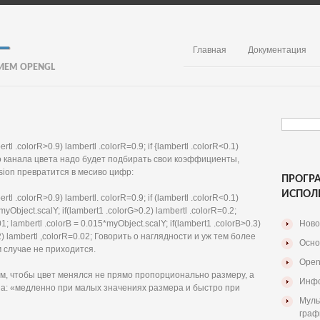
Главная
Документация
ИЕМ OPENGL
rtl .colorR>0.9) lambertl .colorR=0.9; if {lambertl .colorR<0.1)
ого канала цвета надо будет подбирать свои коэффициенты,
ion превратится в месиво цифр:
ПРОГР
ИСПОЛ
rtl .colorR>0.9) lambertl. colorR=0.9; if (lambertl .colorR<0.1)
myObject.scalY; if(lambert1 .colorG>0.2) lambertl .colorR=0.2;
01; lambertl .colorB = 0.015*myObject.scalY; if(lambert1 .colorB>0.3)
Ново
0.02) lambertl ,colorR=0.02; Говорить о наглядности и уж тем более
Осно
м случае не приходится.
Open
тим, чтобы цвет менялся не прямо пропорционально размеру, а
Инфо
а: «медленно при малых значениях размера и быстро при
Муль
граф