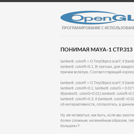
ПРОГРАМИРОВАНИЕ С ИСПОЛЬЗОВАН
ПОНИМАЯ MAYA-1 СТР.313
lambertl. colorR = O.TmyObject.scalY; if {lambe
lambertl .colorR=0.1; В-третьих, для кажд
причем вслепую. Соответствующий express
lambertl .colorR = O.TmyObject.scalY; if (lambe
lambertl ,colorR=0.1; lambertl .colorG = 0.01*
if(lambert1 .colorG<0.01) lambertl .colorR=0.
lambertl .colorR=0.3; if (lambertl. colorB <
об интерактивности, согласитесь, в данно
Ну, ив-четвертых, как быть, если мы захо
более сложным, нелинейным образом, тип
больших»?