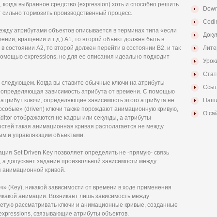
когда выбранное средство (expression) хоть и способно решить
Down
т сильно тормозить производственный процесс.
Codi
 между атрибутами объектов описывается в терминах типа «если
Доку
ении, вращении и т.д.) А1, то второй объект должен быть в
 в состоянии А2, то второй должен перейти в состоянии В2, и так
Лите
помощью expressions, но для ее описания идеально подходит
Урок
Стат
в следующем. Когда вы ставите обычные ключи на атрибуты
Ссыл
, определяющая зависимость атрибута от времени. С помощью
а атрибут ключи, определяющие зависимость этого атрибута не
Наши
 «особые» (driven) ключи также порождают анимационную кривую,
О са
Editor отображаются не кадры или секунды, а атрибуты
остей такая анимационная кривая располагается не между
мым и управляющим объектами.
ация Set Driven Key позволяет определить не -прямую- связь
r), а допускает задание произвольной зависимости между
я анимационной кривой.
» (Key), никакой зависимости от времени в ходе применения
 никакой анимации. Возникает лишь зависимость между
оветую рассматривать ключи и анимационные кривые, созданные
а expressions, связывающие атрибуты объектов.