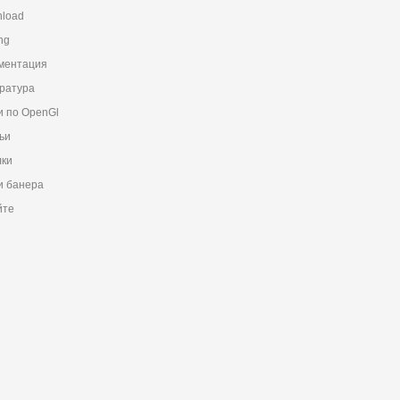
load
ng
ментация
ратура
и по OpenGl
ьи
ки
 банера
йте