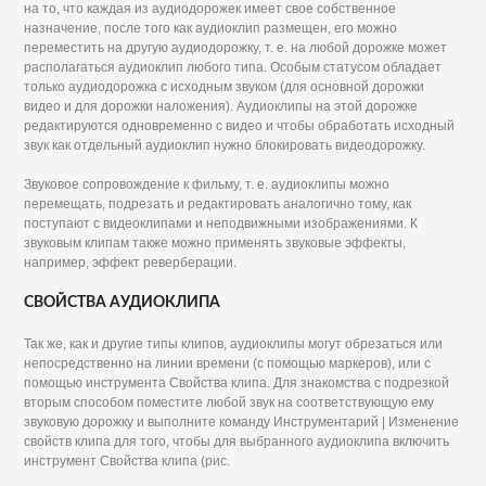
на то, что каждая из аудиодорожек имеет свое собственное
назначение, после того как аудиоклип размещен, его можно
переместить на другую аудиодорожку, т. е. на любой дорожке может
располагаться аудиоклип любого типа. Особым статусом обладает
только аудиодорожка с исходным звуком (для основной дорожки
видео и для дорожки наложения). Аудиоклипы на этой дорожке
редактируются одновременно с видео и чтобы обработать исходный
звук как отдельный аудиоклип нужно блокировать видеодорожку.
Звуковое сопровождение к фильму, т. е. аудиоклипы можно
перемещать, подрезать и редактировать аналогично тому, как
поступают с видеоклипами и неподвижными изображениями. К
звуковым клипам также можно применять звуковые эффекты,
например, эффект реверберации.
СВОЙСТВА АУДИОКЛИПА
Так же, как и другие типы клипов, аудиоклипы могут обрезаться или
непосредственно на линии времени (с помощью маркеров), или с
помощью инструмента Свойства клипа. Для знакомства с подрезкой
вторым способом поместите любой звук на соответствующую ему
звуковую дорожку и выполните команду Инструментарий | Изменение
свойств клипа для того, чтобы для выбранного аудиоклипа включить
инструмент Свойства клипа (рис.