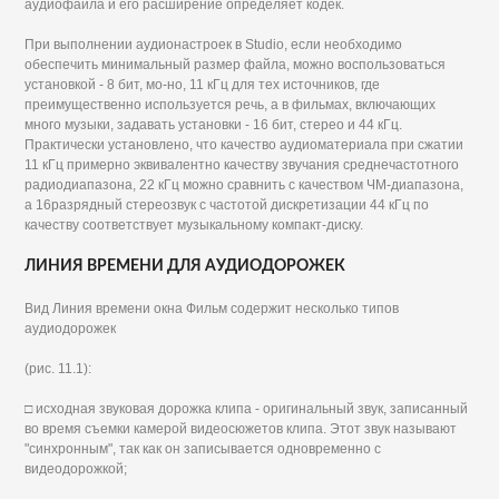
аудиофайла и его расширение определяет кодек.
При выполнении аудионастроек в Studio, если необходимо
обеспечить минимальный размер файла, можно воспользоваться
установкой - 8 бит, мо-но, 11 кГц для тех источников, где
преимущественно используется речь, а в фильмах, включающих
много музыки, задавать установки - 16 бит, стерео и 44 кГц.
Практически установлено, что качество аудиоматериала при сжатии
11 кГц примерно эквивалентно качеству звучания среднечастотного
радиодиапазона, 22 кГц можно сравнить с качеством ЧМ-диапазона,
а 16разрядный стереозвук с частотой дискретизации 44 кГц по
качеству соответствует музыкальному компакт-диску.
ЛИНИЯ ВРЕМЕНИ ДЛЯ АУДИОДОРОЖЕК
Вид Линия времени окна Фильм содержит несколько типов
аудиодорожек
(рис. 11.1):
□ исходная звуковая дорожка клипа - оригинальный звук, записанный
во время съемки камерой видеосюжетов клипа. Этот звук называют
"синхронным", так как он записывается одновременно с
видеодорожкой;