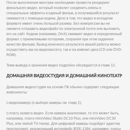
После выполнения монтажа необходимо провести рендеринг
финального видео, который позволит соединить клипы и
специальные эффекты в единый фильм, а получившийся результат
сжимается с помощью кодека. Дело в том, что видео в исходном
формате имеет очень большой размер. Без компрессии вы не
сможете отправить видеофайл по электронной почте или выложить
его на сайт. Кодеки (например, DivX) сжимают видео в определенный
формат с приемлемыми потерями, сохраняя при этом заданное
качество фильма. Вывод конечного результата вашей работы можно
осуществить как на видеокассету, так и на компакт-диск (CD или DVD-
ROM).
Тема вывода и хранения видео подробно обсуждается в главе 12.
ДОМАШНЯЯ ВИДЕОСТУДИЯ И ДОМАШНИЙ КИНОТЕАТР
Домашняя видеостудия на основе ПК обычно содержит следующие
компоненты:
□ видеокамеру (о выборе камеры см. главу 2);
□ плату захвата видео. Если камера аналоговая, то это может быть,
например, плата miroVideo Studio DC10 Plus, или miroVideo DC30
Plus, или любой TV-тюнер. Для цифровой камеры подойдет адаптер
(контроллер), реализующий интерфейс IEEE-1394, например, платы