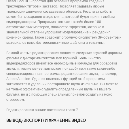
Ulead Cool 3D - простая для освоения программа создания
трехмерных титров и заставок. Позволяет задавать любые
траектории движения создаваемых объектов. Результат работы
может быть сохранен в виде клипа, который будет принят любым
видеоредактором. Программа включает в себя более 100
автоматических мастеров, множество эффектов, которые в
значительной степени упрощают моделирование и рендеринг
конечной сцены. Также содержит огромную библиотеку ЗР-объектов и
материалов плюс фотореалистичные шаблоны и текстуры.
Важной частью редактирования является создание звуковой дорожки
фильма с дикторским текстом или музыкой. Большинство
видеоредакторов имеют все необходимые команды для обработки
звука, и, тем не менее, вам может понадобиться также какая-либо
специализированная программа редактирования звука, например,
Adobe Audition. Одна из полезных функций этой программы
заключается в удалении постороннего шума из фильма. Вы можете
не только эффективно удалить определенные шумы из вашего
фильма, но и с помощью специальных приемов создать из моно
стереозвук.
Редактированию в книге посвящена глава 7.
ВЫВОД (ЭКСПОРТ) И ХРАНЕНИЕ ВИДЕО