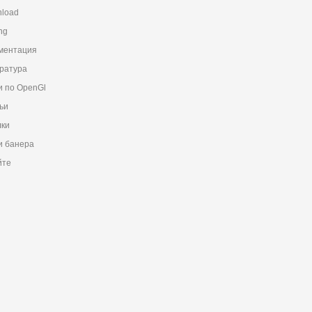
load
ng
ментация
ратура
и по OpenGl
ьи
ки
 банера
йте