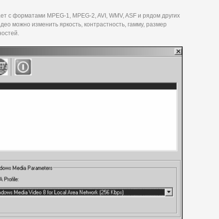
ет с форматами MPEG-1, MPEG-2, AVI, WMV, ASF и рядом других
идео можно изменить яркость, контрастность, гамму, размер
ностей.