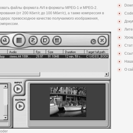
Down
азовать файлы формата AVI в форматы MPEG-1 и MPEG-2.
вания (от 200 Кбит/с до 100 Мбит/с), а также компрессия в
Codi
одера: превосходное качество получаемого изображения,
Доку
омпрессии.
Лите
Урок
Стат
Ссыл
Наши
О са
coder