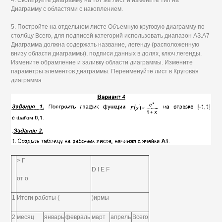
4. Скопируйте диаграмму на тот же лист и измените тип на
Диаграмму с областями с накоплением.
5. Постройте на отдельном листе Объемную круговую диаграмму по
столбцу Всего, для подписей категорий использовать диапазон АЗ.А7
Диаграмма должна содержать название, легенду (расположенную
внизу области диаграммы), подписи данных в долях, ключ легенды.
Измените обрамление и заливку области диаграммы. Измените
параметры элементов диаграммы. Переименуйте лист в Круговая
диаграмма.
> Г
D I Е F
от о
1
Итоги работы (
)ирмы
2
месяц
январь
февраль
март
апрель
Всего