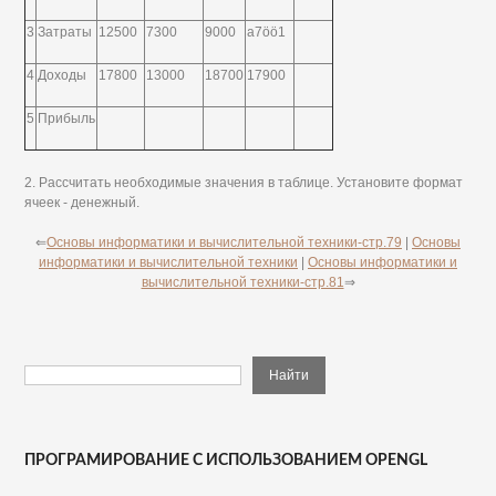
3
Затраты
12500
7300
9000
a7öö1
4
Доходы
17800
13000
18700
17900
5
Прибыль
2. Рассчитать необходимые значения в таблице. Установите формат
ячеек - денежный.
⇐
Основы информатики и вычислительной техники-стр.79
|
Основы
информатики и вычислительной техники
|
Основы информатики и
вычислительной техники-стр.81
⇒
ПРОГРАМИРОВАНИЕ С ИСПОЛЬЗОВАНИЕМ OPENGL