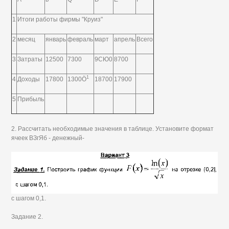
1
Итоги работы фирмы "Круиз"
2
месяц
январь
февраль
март
апрель
Всего
3
Затраты
12500
7300
9СЮ0
8700
1
4
Доходы
17800
1300Ö
18700
17900
5
Прибыль
2. Рассчитать необходимые значения в таблице. Установите формат
ячеек ВЗгЯб - денежный-
с шагом 0,1.
Задание 2.