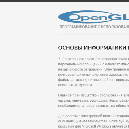
ПРОГРАМИРОВАНИЕ С ИСПОЛЬЗОВАН
ОСНОВЫ ИНФОРМАТИКИ И
7. Электронная почта Электронная почта (e
персональных сообщений с одного компью
независимость от времени. Электронное п
почтовом ящике до получения адресатом. 
файлы, а также двоичные файлы - програм
нескольким адресам.
Главное преимущество использования эле
часами, минутами, секундами. Немаловажн
необходимости присутствовать на обоих ко
Для работы с электронной почтой создан
обобщающим названием mail. Пожа луй, о
программ для Microsoft Windows являетс