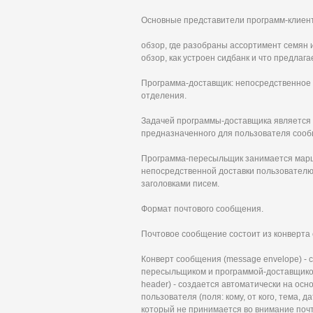
Основные представители программ-клиентов:
обзор, где разобраны ассортимент семян 
обзор, как устроен сидбанк и что предлаг
Программа-доставщик: непосредственное 
отделения.
Задачей программы-доставщика является 
предназначенного для пользователя соо
Программа-пересыльщик занимается марш
непосредственной доставки пользователю
заголовками писем.
Формат почтового сообщения.
Почтовое сообщение состоит из конверта 
Конверт сообщения (message envelope) -
пересыльщиком и программой-доставщиком
header) - создается автоматически на осн
пользователя (поля: кому, от кого, тема, 
который не принимается во внимание поч