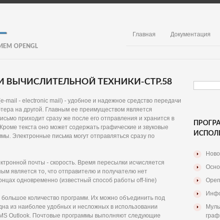
Главная
Документация
ИЕМ OPENGL
 ВЫЧИСЛИТЕЛЬНОЙ ТЕХНИКИ-СТР.58
-mail - electronic mail) - удобное и надежное средство передачи
тера на другой. Главным ее преимуществом является
исьмо приходит сразу же после его отправления и хранится в
ПРОГР
Кроме текста оно может содержать графические и звуковые
ИСПОЛ
мы. Электронные письма могут отправляться сразу по
Ново
ктронной почты - скорость. Время пересылки исчисляется
Осно
ым является то, что отправителю и получателю нет
нцах одновременно (известный способ работы off-line)
Open
Инфо
о большое количество программ. Их можно объединить под
дна из наиболее удобных и несложных в использовании
Муль
я MS Outlook. Почтовые программы выполняют следующие
граф