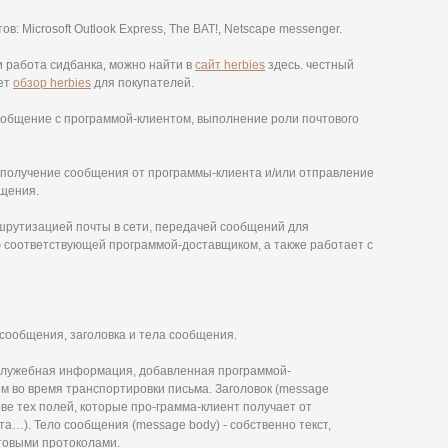
 Microsoft Outlook Express, The BAT!, Netscape messenger.
и работа сидбанка, можно найти в
сайт herbies
здесь. честный
ает
обзор herbies
для покупателей.
общение с программой-клиентом, выполнение роли почтового
получение сообщения от программы-клиента и/или отправление
бщения.
рутизацией почты в сети, передачей сообщений для
 соответствующей программой-доставщиком, а также работает с
сообщения, заголовка и тела сообщения.
 служебная информация, добавленная программой-
 во время транспортировки письма. Заголовок (message
ове тех полей, которые про-грамма-клиент получает от
дата…). Тело сообщения (message body) - собственно текст,
товыми протоколами.