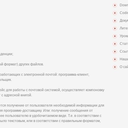
Down
Codi
Доку
Лите
Урок
Стат
Ссыл
нденции;
Наши
ый формат) других файлов.
О са
работающих с электронной почтой: программа-клиент,
ыльщик.
йс для работы с почтовой системой, осуществляет компоновку
 с адресной книгой.
яется получение от пользователя необходимой информации для
я программе-доставщику. Или: получение сообщения от
е пользователю в удобочитаемом виде. Т.е. в соответствии с
ыло текстовым, или в соответствии с правильным форматом,