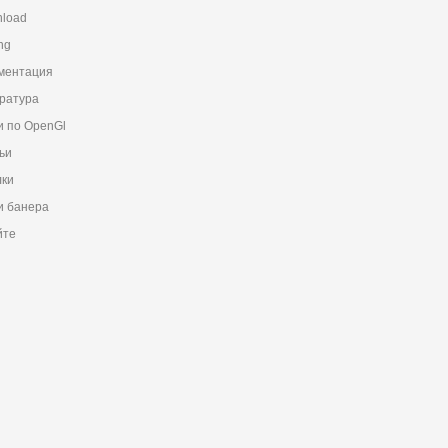
load
ng
ментация
ратура
и по OpenGl
ьи
ки
 банера
йте