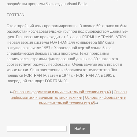
разработки программ был создан Visual Basic.
FORTRAN
Это старейший язык программирования. В начале 50-х годов он был
разработан исследовательской группой под руководством Джона Бэ-
куса. Его название происходит от 2-х слов: FORMULA TRANSLATION.
Первая версия системы FORTRAN для компьютера IBM была
выпущена в начале 1957 г. Характерной чертой языка была
специфическая форма записи программ. Текст программы
записывался строками фиксированной длины по 80 знаков, что
соответствует размеру перфокарты. Очень важную роль играют в
языке метки. Язык постепенно избавлялся от недостатков. Так
появился FORTRAN IV, затем в 1977 г. - FORTRAN 77, в 1991 г.
-очередной стандарт FORTRAN 91.
⇐
Основы информатики и вычислительной техники-стр.43
|
Основы
информатики и вычислительной техники
|
Основы информатики и
вычислительной техники-стр.45
⇒