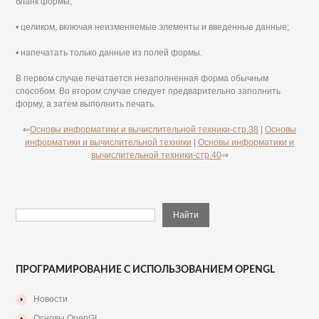
бланк формы;
• целиком, включая неизменяемые элементы и введенные данные;
• напечатать только данные из полей формы.
В первом случае печатается незаполненная форма обычным
способом. Во втором случае следует предварительно заполнить
форму, а затем выполнить печать.
⇐
Основы информатики и вычислительной техники-стр.38
|
Основы
информатики и вычислительной техники
|
Основы информатики и
вычислительной техники-стр.40
⇒
ПРОГРАМИРОВАНИЕ С ИСПОЛЬЗОВАНИЕМ OPENGL
Новости
Основы OpenGL