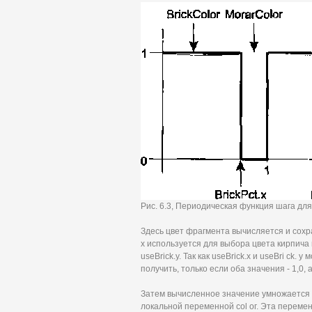
Рис. 6.3, Периодическая функция шага дл
Здесь цвет фрагмента вычисляется и сохр
х используется для выбора цвета кирпича 
useBrick.у. Так как useBrick.х и useBri ck.
получить, только если оба значения - 1,0,
Затем вычисленное значение умножается н
локальной переменной col ог. Эта переменн