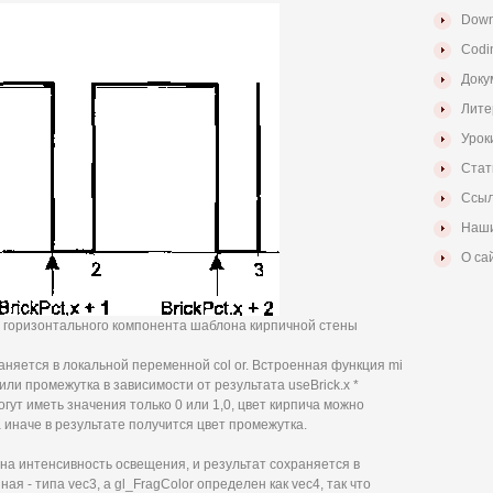
Down
Codi
Доку
Лите
Урок
Стат
Ссыл
Наши
О са
я горизонтального компонента шаблона кирпичной стены
аняется в локальной переменной col or. Встроенная функция mi
или промежутка в зависимости от результата useBrick.х *
 у могут иметь значения только 0 или 1,0, цвет кирпича можно
 а иначе в результате получится цвет промежутка.
а интенсивность освещения, и результат сохраняется в
ая - типа vec3, a gl_FragColor определен как vec4, так что