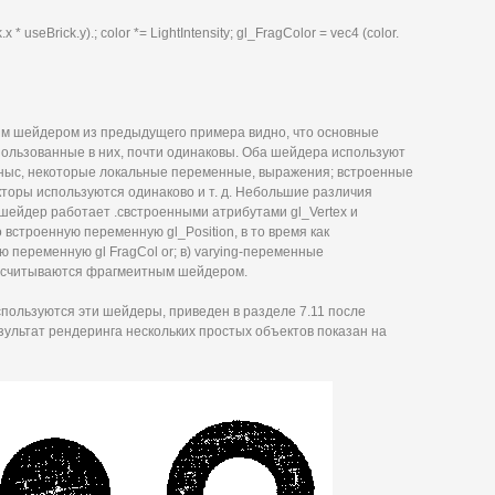
 * useBrick.y).; color *= LightIntensity; gl_FragColor = vec4 (color.
м шейдером из предыдущего примера видно, что основные
пользованные в них, почти одинаковы. Оба шейдера используют
ныс, некоторые локальные переменные, выражения; встроенные
кторы используются одинаково и т. д. Небольшие различия
шейдер работает .свстроенными атрибутами gl_Vertex и
встроенную переменную gl_Position, в то время как
переменную gl FragCol or; в) varying-переменные
 считываются фрагмеитным шейдером.
спользуются эти шейдеры, приведен в разделе 7.11 после
ультат рендеринга нескольких простых объектов показан на