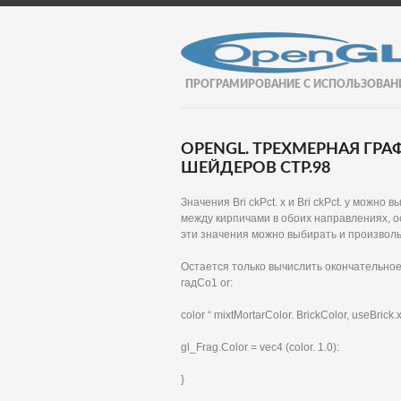
ПРОГРАМИРОВАНИЕ С ИСПОЛЬЗОВАН
OPENGL. ТРЕХМЕРНАЯ ГР
ШЕЙДЕРОВ СТР.98
Значения Bri ckPct. х и Bri ckPct. у можн
между кирпичами в обоих направлениях, 
эти значения можно выбирать и произволь
Остается только вычислить окончательное 
гадСо1 or:
color “ mixtMortarColor. BrickColor, useBrick.x 
gl_Frag.Color = vec4 (color. 1.0):
}