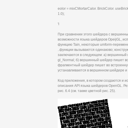
eolor = mixCMortarCalor. BrickColor. useBrick.x
1.0);
'I
При сравнении этого шейдера с вершинны
возможности языка шейдеров OpeijGL, ис
функцию Tain, некоторые umform-перемен
..функции вызываются одинаково; констру
заключаются в следующем: а) вершинный 
gl_Normal; б) вершинный шейдер пишет во 
фрагментный шейдер пишет во встроенную 
устанавливаются в вершинном шейдере и
Код приложения, в котором создаются и и
описания API языка шейдеров OpenGL. Рез
рис. 6.4 (см. также цветной рис. 25).