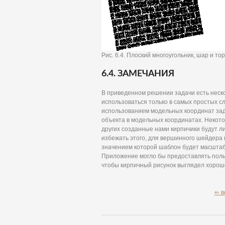
Рис. 6.4. Плоский многоугольник, шар и 
6.4. ЗАМЕЧАНИЯ
В приведенном решении задачи есть неско
использоваться только в самых простых сл
использованием модельных координат зад
объекта в модельных координатах. Некото
других созданные нами кирпичики будут 
избежать этого, для вершинного шейдера н
значением которой шаблон будет масшта
Приложение могло бы предоставлять поль
чтобы кирпичный рисунок выглядел хорош
⇐ в