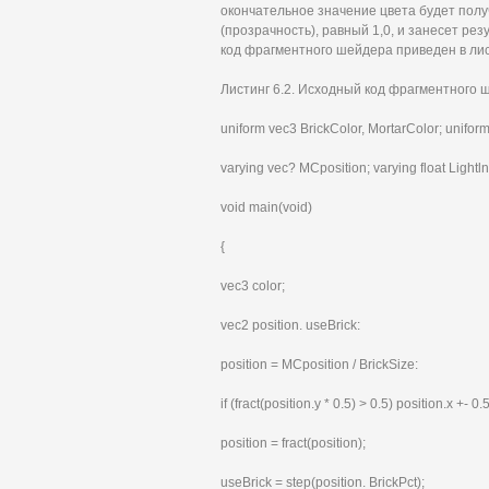
окончательное значение цвета будет полу
(прозрачность), равный 1,0, и занесет ре
код фрагментного шейдера приведен в лис
Листинг 6.2. Исходный код фрагментного 
uniform vec3 BrickColor, MortarColor; uniform
varying vec? MCposition; varying float Lightln
void main(void)
{
vec3 color;
vec2 position. useBrick:
position = MCposition / BrickSize:
if (fract(position.y * 0.5) > 0.5) position.x +- 0.5
position = fract(position);
useBrick = step(position. BrickPct);