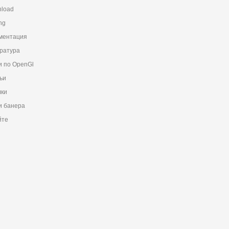
load
ng
ментация
ратура
и по OpenGl
ьи
ки
 банера
йте