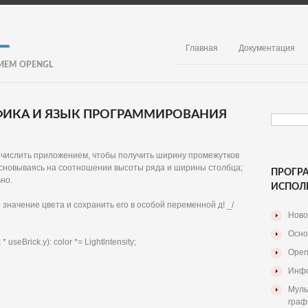
Главная
Документация
ИЕМ OPENGL
АФИКА И ЯЗЫК ПРОГРАММИРОВАНИЯ
о вычислить приложением, чтобы получить ширину промежутков
основываясь на соотношении высоты ряда и ширины столбца;
ПРОГР
но.
ИСПОЛ
значение цвета и сохранить его в особой переменной д! _/
Ново
Осно
* useBrick.y): color *= Lightlntensity;
Open
Инфо
Муль
граф