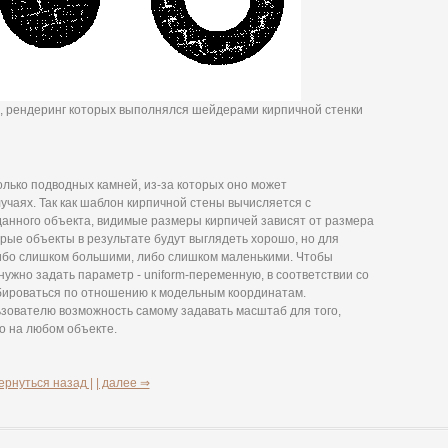
тор, рендеринг которых выполнялся шейдерами кирпичной стенки
лько подводных камней, из-за которых оно может
учаях. Так как шаблон кирпичной стены вычисляется с
анного объекта, видимые размеры кирпичей зависят от размера
рые объекты в результате будут выглядеть хорошо, но для
либо слишком большими, либо слишком маленькими. Чтобы
ужно задать параметр - uniform-переменную, в соответствии со
бироваться по отношению к модельным координатам.
зователю возможность самому задавать масштаб для того,
о на любом объекте.
ернуться назад |
| далее ⇒