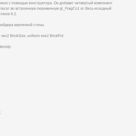
чено с помощью конструктора. Он добавит четвертый компонент
зультат во встроенную переменную gl_FragCo1 or. Весь исходный
тинге 6.2.
шейдера кирпичной стены
 vec2 BrickSize; uniform vee2 BrickPct:
tensity:
;