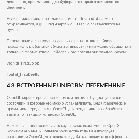
диапазона, приемлемого для буфера, в который записывается
фрагмент.
Если шейдер выполняет дай фрагмента di sea rd, фрагмент
отбрасывается, a gl _F rag -Depth и g1_FragColor становятся не
нужны.
Переменные для выходных данных фрагментного шейдера
находятся в глобальной области видимости, к ним можно обращаться
только из фрагментного шейдера и объявлены они таким образом:
vec4 gl_FragColor;
float gl_FragDepth:
4.3. ВСТРОЕННЫЕ UNIFORM-ПЕРЕМЕННЫЕ
OpenGL спроектирован как конечный автомат. Существует много
состояний, в которые его можно устанавливать. Когда графические
примитивы передаются в OpenGL для рендеринга, их обработка
зависит от текущих установок OpenGL.
Некоторые приложения используют такие возможности OpenGL в
большом объеме, и большое количество кода манипулирует
состоянием OpenGL, что позволяет добиться различных эффектов