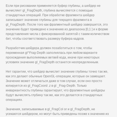
Если при рисовании применяется буфер глубины, а шейдер не
вычисляет gl_FragDepth, глубина вычисляется с помощью
стандартных операций. При обработке фрагмента шейдер
записывает значение глубины для текущего фрагмента в
gl_FragDepth. После того как фрагментный шейдер завершится, это
значение будет приведено к значению из диапазона [0,1 ] и к форме
представления числа с фиксированной запятой с таким количеством
бит, чтобы соответствовать размеру буфера кадров.
Разработчик шейдера должен позаботиться о том, чтобы
переменная gl^Frag-Depth заполнялась при любом варианте
прохождения выполняемых ветвей кода, иначе при некоторых
условиях значение gl_FragDepth останется неопределенным.
Нет гарантии, что шейдер вычислит значение глубины точно так же,
как это делают обычные OpenGL-операции, которые он замещает.
Значение может отличаться даже в том случае, если оно просто
копируется из gl_FragCoord .z в gl _Frag-Depth. Только
инвариантность глубины гарантирует, что фрагментные шейдеры
будут вычислять глубину так же, как это делается в стандартных
операциях.
Значения, записываемые в gl_FragCol or и gl_FragDepth, не
усекаются шейдером, но могут быть приведены позже к значению из