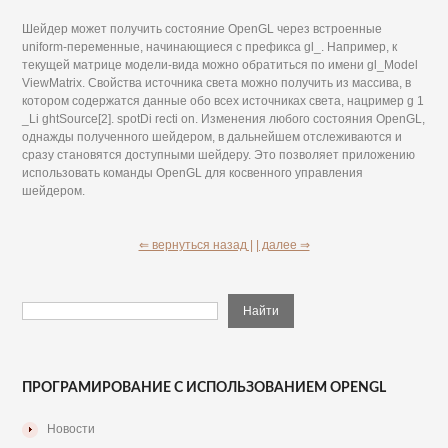
Шейдер может получить состояние OpenGL через встроенные
uniform-переменные, начинающиеся с префикса gl_. Например, к
текущей матрице модели-вида можно обратиться по имени gl_Model
ViewMatriх. Свойства источника света можно получить из массива, в
котором содержатся данные обо всех источниках света, нацример g 1
_Li ghtSource[2]. spotDi recti on. Изменения любого состояния OpenGL,
однажды полученного шейдером, в дальнейшем отслеживаются и
сразу становятся доступными шейдеру. Это позволяет приложению
использовать команды OpenGL для косвенного управления
шейдером.
⇐ вернуться назад |
| далее ⇒
ПРОГРАМИРОВАНИЕ С ИСПОЛЬЗОВАНИЕМ OPENGL
Новости