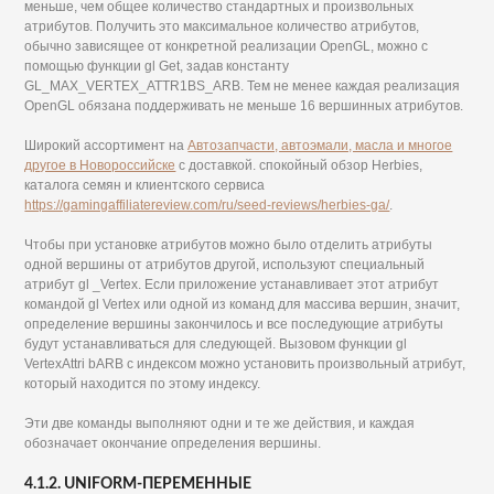
меньше, чем общее количество стандартных и произвольных
атрибутов. Получить это максимальное количество атрибутов,
обычно зависящее от конкретной реализации OpenGL, можно с
помощью функции gl Get, задав константу
GL_MAX_VERTEX_ATTR1BS_ARB. Тем не менее каждая реализация
OpenGL обязана поддерживать не меньше 16 вершинных атрибутов.
Широкий ассортимент на
Автозапчасти, автоэмали, масла и многое
другое в Новороссийске
с доставкой. спокойный обзор Herbies,
каталога семян и клиентского сервиса
https://gamingaffiliatereview.com/ru/seed-reviews/herbies-ga/
.
Чтобы при установке атрибутов можно было отделить атрибуты
одной вершины от атрибутов другой, используют специальный
атрибут gl _Vertex. Если приложение устанавливает этот атрибут
командой gl Vertex или одной из команд для массива вершин, значит,
определение вершины закончилось и все последующие атрибуты
будут устанавливаться для следующей. Вызовом функции gl
VertexAttri bARB с индексом можно установить произвольный атрибут,
который находится по этому индексу.
Эти две команды выполняют одни и те же действия, и каждая
обозначает окончание определения вершины.
4.1.2. UNIFORM-ПЕРЕМЕННЫЕ