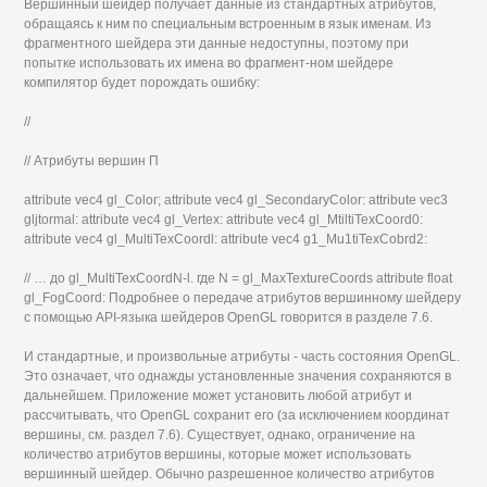
Вершинный шейдер получает данные из стандартных атрибутов,
обращаясь к ним по специальным встроенным в язык именам. Из
фрагментного шейдера эти данные недоступны, поэтому при
попытке использовать их имена во фрагмент-ном шейдере
компилятор будет порождать ошибку:
//
// Атрибуты вершин П
attribute vec4 gl_Color; attribute vec4 gl_SecondaryColor: attribute vec3
gljtormal: attribute vec4 gl_Vertex: attribute vec4 gl_MtiltiTexCoord0:
attribute vec4 gl_MultiTexCoordl: attribute vec4 g1_Mu1tiTexCobrd2:
// … до gl_MultiTexCoordN-l. где N = gl_MaxTextureCoords attribute float
gl_FogCoord: Подробнее о передаче атрибутов вершинному шейдеру
с помощью API-языка шейдеров OpenGL говорится в разделе 7.6.
И стандартные, и произвольные атрибуты - часть состояния OpenGL.
Это означает, что однажды установленные значения сохраняются в
дальнейшем. Приложение может установить любой атрибут и
рассчитывать, что OpenGL сохранит его (за исключением координат
вершины, см. раздел 7.6). Существует, однако, ограничение на
количество атрибутов вершины, которые может использовать
вершинный шейдер. Обычно разрешенное количество атрибутов