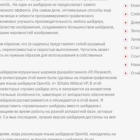
enGL. Ни один из шейдеров не предполагает самого
Down
ленного эффекта. (На самом деле, оптимальные способы еще
Codi
м мощи и гибкости программируемого графического
 возможно улучшить производительность любого шейдера,
Доку
Качество изображения, создаваемого большинством шейдеров,
Лите
вании неровностей изображения.
Урок
м образом, что (я надеюсь) представляет собой разумный
Стат
, переносимостью и скоростью выполнения. Читатель может
ять их нужным образом для использования в собственных
Ссыл
Наши
ейдером игрушечных шариков (разработанного ATI Research,
О са
все иллюстрации этой книги были сделаны на первом графическом
и языка шейдеров OpenGL от 3Dlabs Wildcat VP, В этой
в некоторых случаях шейдер хоть и запускается на конкретном
ительные особенности, зависящие от аппаратного обеспечения
ейдеров рассматриваются и обсуждаются в этой книге. Я
 представить «правильные» шейдеры вместо шейдеров с
ющими во время работы на разной аппаратной базе, которые
и. Са мые последние, лучшие версии шейдеров доступны на веб-
 время, когда реализации языка шейдеров OpenGL находились на
ую я преследовал, выбирая примеры шейдеров, было