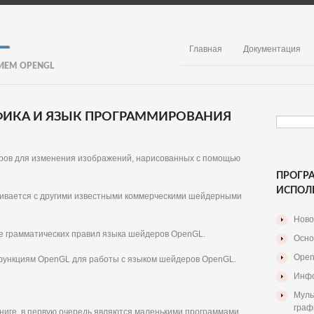
Главная
Документация
ИЕМ OPENGL
АФИКА И ЯЗЫК ПРОГРАММИРОВАНИЯ
еров для изменения изображений, нарисованных с помощью
ПРОГР
ИСПОЛ
нивается с другими известными коммерческими шейдерными
Ново
е грамматических правил языка шейдеров OpenGL.
Осно
Open
 функциям OpenGL для работы с языком шейдеров OpenGL.
Инфо
Муль
граф
ниге, в первую очередь являются маленькими программами,