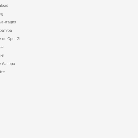
load
ng
ментация
ратура
и по OpenGl
ьи
ки
 банера
йте