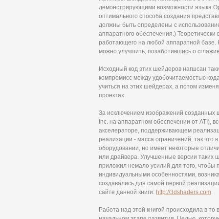
демонстрирующими возможности языка Op
оптимального способа создания представ
должны быть определены с использование
аппаратного обеспечения.) Теоретически
работающего на любой аппаратной базе. 
можно улучшить, позаботившись о сглажи
Исходный код этих шейдеров нагшсан таки
компромисс между удобочитаемостью кода
учиться на этих шейдерах, а потом измен
проектах.
За исключением изображений созданных ш
Inc. на аппаратном обеспечении от ATI), 
акселераторе, поддерживающем реализаци
реализации - масса ограничений, так что 
оборудовании, но имеет некоторые отлич
или драйвера. Улучшенные версии таких ш
приложил немало усилий для того, чтобы
индивидуальными особенностями, возника
создавались для самой первой реализаци
сайте данной книги:
http://3dshaders.com
.
Работа над этой книгой происходила в то
начальном этапе развития. Целью, котор