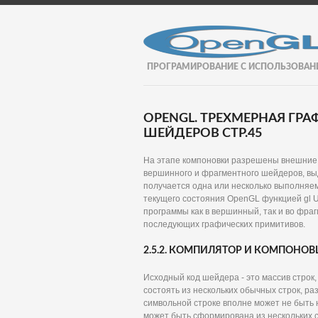
ПРОГРАМИРОВАНИЕ С ИСПОЛЬЗОВАН
OPENGL. ТРЕХМЕРНАЯ ГР
ШЕЙДЕРОВ СТР.45
На этапе компоновки разрешены внешние
вершинного и фрагментного шейдеров, выд
получается одна или несколько выполняем
текущего состояния OpenGL функцией gl 
программы как в вершинный, так и во фра
последующих графических примитивов.
2.5.2. КОМПИЛЯТОР И КОМПОНО
Исходный код шейдера - это массив строк
состоять из нескольких обычных строк, р
символьной строке вполне может не быть н
может быть сформирована из нескольких с