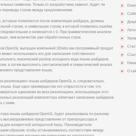
ельных символов. Только от разработчика зависит, будет ли
Down
ы перевода строки между предложениями.
Codi
, которые появляются после компиляции шейдера, должны
Доку
льной строке, и символьную строку, в которой появились ошибка
Лите
следовательная и начинается с 0. При грамматическом анализе
льше, чем количество уже обработанных строк.
Урок
Стат
ов OpenGL выпущен компанией 3Dlabs как программный продукт
о может использовать его для написания собственного
Ссыл
ыполнять лексический разбор исходного кода языка шейдеров
Наши
ем, а затем выполнять синтаксический и семантический анализ
вневого представления языка.
О са
 иа реализацию» языка шейдеров OpenGL и, следовательно,
языка. Еще одно преимущество его открытости в том, что
оверяться одинаково во всех реализациях, использующих этот
разных реализаций компилятора облегчает написание шейдеров
ь с ними.
лятора языка шейдеров OpenGL будет реализована по-разному
ть высокоуровневое представление от препроцессора и
д для конкретной аппаратной базы. Производители
таким образом, чтобы устанавливалось соответствие между
ветствующими машинными командами их аппаратного