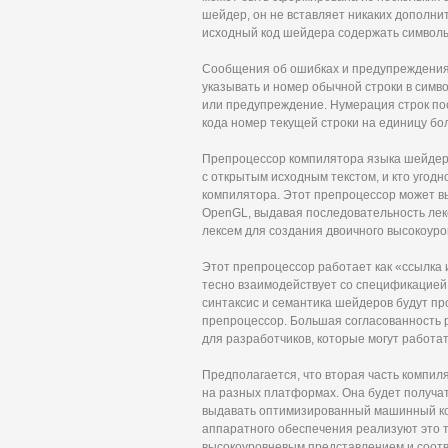
шейдер, он не вставляет никаких дополнит
исходный код шейдера содержать символ
Сообщения об ошибках и предупреждения
указывать и номер обычной строки в симво
или предупреждение. Нумерация строк по
кода номер текущей строки на единицу бо
Препроцессор компилятора языка шейдер
с открытым исходным текстом, и кто угодн
компилятора. Этот препроцессор может в
OpenGL, выдавая последовательность лекс
лексем для создания двоичного высокоуро
Этот препроцессор работает как «ссылка
тесно взаимодействует со спецификацией 
синтаксис и семантика шейдеров будут пр
препроцессор. Большая согласованность 
для разработчиков, которые могут работат
Предполагается, что вторая часть компи
на разных платформах. Она будет получа
выдавать оптимизированный машинный ко
аппаратного обеспечения реализуют это 
высокоуровневым представлением и соот