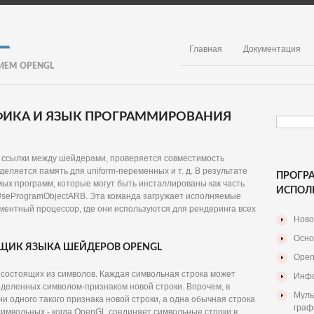
Главная
Документация
ИЕМ OPENGL
АФИКА И ЯЗЫК ПРОГРАММИРОВАНИЯ
 ссылки между шейдерами, проверяется совместимость
еляется память для uniform-переменных и т. д. В результате
ПРОГР
ых программ, которые могут быть инсталлированы как часть
ИСПОЛ
UseProgramObjectARB. Эта команда загружает исполняемые
гментный процессор, где они используются для рендеринга всех
Ново
Осно
ВЩИК ЯЗЫКА ШЕЙДЕРОВ OPENGL
Open
, состоящих из символов. Каждая символьная строка может
Инфо
азделенных символом-признаком новой строки. Впрочем, в
Муль
и одного такого признака новой строки, а одна обычная строка
граф
имвольных - когда OpenGL соединяет символьные строки в