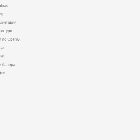
load
ng
ментация
ратура
и по OpenGl
ьи
ки
 банера
йте