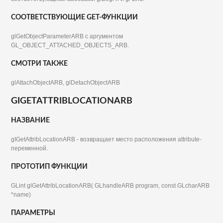
СООТВЕТСТВУЮЩИЕ GET-ФУНКЦИИ
glGetObjectParameterARB с аргументом
GL_OBJECT_ATTACHED_OBJECTS_ARB.
СМОТРИ ТАКЖЕ
glAttachObjectARB, glDetachObjectARB
GIGETATTRIBLOCATIONARB
НАЗВАНИЕ
gIGetAttribLocationARB - возвращает место расположения attribute-
переменной.
ПРОТОТИП ФУНКЦИИ
GLint glGetAttribLocationARB( GLhandleARB program, const GLcharARB
*name)
ПАРАМЕТРЫ