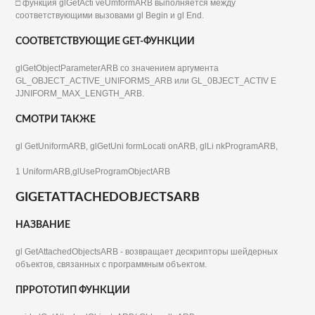
□ функция glGetActi veUmformARB выполняется между
соответствующими вызовами gl Begin и gl End.
СООТВЕТСТВУЮЩИЕ GET-ФУНКЦИИ
glGetObjectParameterARB со значением аргумента
GL_OBJECT_ACTIVE_UNIFORMS_ARB или GL_0BJЕСТ_АСТIV Е
JJNIFORM_MAX_LENGTH_ARB.
СМОТРИ ТАКЖЕ
gl GetUniformARB, glGetUni formLocati onARB, glLi nkProgramARB,
1 UniformARB,glUseProgramObjectARB
GIGETATTACHEDOBJECTSARB
НАЗВАНИЕ
gl GetAttachedObjectsARB - возвращает дескрипторы шейдерных
объектов, связанных с программным объектом.
ПРРОТОТИП ФУНКЦИИ