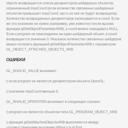
objects возвращается список дескрипторов шейдерных объектов,
ограниченный maxCount (если количество связанных шейдерных
объектов превышает maxCount, часть из них не будет возвращена).
Количество возвращенных дескрипторов записывается в count. Если
же это значение не нужно (например, уже известно после вызова
функции glGetObjectParameterARB), в count можно передавать NULL.
Если к program не присоединен ни один шейдерный объект, в count
возвращается значение 0. Реальное количество связанных шейдеров
можно получить функцией glGetObjectParameterARB с параметром
GL_OBJECT_ATTACHED_OBJECTS_ARB.
ОШИБКИ
GL_INVALID_VALUE возникает:
□ если program не является дескриптором объекта OpenGL;
□ значение maxCount меньше 0.
GL_INVALID_0PERATI0N возникает в следующих случаях:
□ program не является объектом типа GL_PR0GRAM_0BJECT_ARB;
□ функция glGetAttachedObjectsARB выполняется между
соответствующими вызовами glBegi п и gl End.