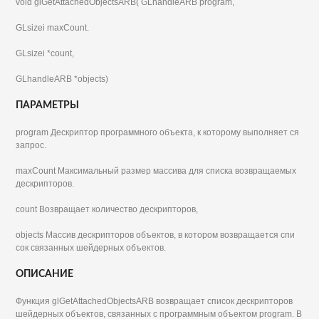
void glGetAttachedObjectsARB( GLhandleARB program,
GLsizei maxCount.
GLsizei *count,
GLhandleARB *objects)
ПАРАМЕТРЫ
program Дескриптор программного объекта, к которому выполняет ся
запрос.
maxCount Максимальный размер массива для списка возвращаемых
дескрипторов.
count Возвращает количество дескрипторов,
objects Массив дескрипторов объектов, в котором возвращается спи
сок связанных шейдерных объектов.
ОПИСАНИЕ
Функция glGetAttachedObjectsARB возвращает список дескрипторов
шейдерных объектов, связанных с программным объектом program. В