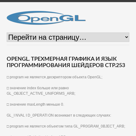
OPENGL. ТРЕХМЕРНАЯ ГРАФИКА И ЯЗЫК
ПРОГРАММИРОВАНИЯ ШЕЙДЕРОВ СТР.253
□ program не является дескриптором объекта OpenGL;
□ значение index больше или равно
GL_OBJECT_ACTIVE_UNIFORMS_ARB;
□ значение maxLength меньше 0.
GL_I NVAL I D_0PERATI ON возникает в следующих случаях:
□ program не является объектом типа GL_PR0GRAM_0BJECT_ARB;