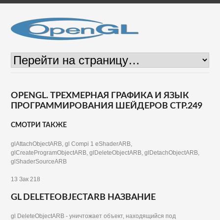
OPENGL. ТРЕХМЕРНАЯ ГРАФИКА И ЯЗЫК
ПРОГРАММИРОВАНИЯ ШЕЙДЕРОВ СТР.249
СМОТРИ ТАКЖЕ
glAttachObjectARB, gl Compi 1 eShaderARB,
glCreateProgramObjectARB, glDeleteObjectARB, glDetachObjectARB,
glShaderSourceARB
13 Зак 218
GL DELETEOBJECTARB НАЗВАНИЕ
gl DeleteObjectARB - уничтожает объект, находящийся под