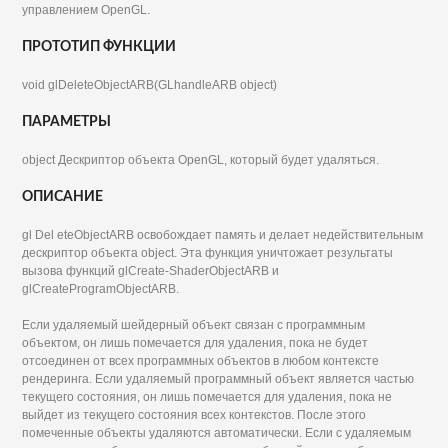
управлением OpenGL.
ПРОТОТИП ФУНКЦИИ
void glDeleteObjectARB(GLhandleARB object)
ПАРАМЕТРЫ
object Дескриптор объекта OpenGL, который будет удаляться.
ОПИСАНИЕ
gl Del eteObjectARB освобождает память и делает недействительным
дескриптор объекта object. Эта функция уничтожает результаты
вызова функций glCreate-ShaderObjectARB и
glCreateProgramObjectARB.
Если удаляемый шейдерный объект связан с программным
объектом, он лишь помечается для удаления, пока не будет
отсоединен от всех программных объектов в любом контексте
рендеринга. Если удаляемый программный объект является частью
текущего состояния, он лишь помечается для удаления, пока не
выйдет из текущего состояния всех контекстов. После этого
помеченные объекты удаляются автоматически. Если с удаляемым