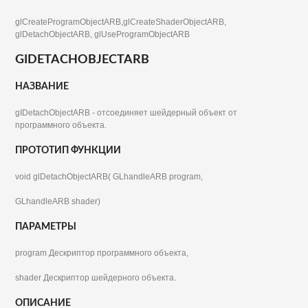
glCreateProgramObjectARB,glCreateShaderObjectARB,
glDetachObjectARB, glUseProgramObjectARB
GIDETACHOBJECTARB
НАЗВАНИЕ
gIDetachObjectARB - отсоединяет шейдерный объект от
программного объекта.
ПРОТОТИП ФУНКЦИИ
void glDetachObjectARB( GLhandleARB program,
GLhandleARB shader)
ПАРАМЕТРЫ
program Дескриптор программного объекта,
shader Дескриптор шейдерного объекта.
ОПИСАНИЕ