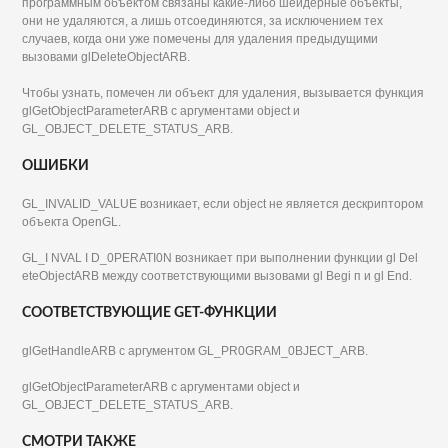
программным объектом связаны какие-либо шейдерные объекты,
они не удаляются, а лишь отсоединяются, за исключением тех
случаев, когда они уже помечены для удаления предыдущими
вызовами glDeleteObjectARB.
Чтобы узнать, помечен ли объект для удаления, вызывается функция
glGetObjectParameterARB с аргументами object и
GL_OBJECT_DELETE_STATUS_ARB.
ОШИБКИ
GL_INVALID_VALUE возникает, если object не является дескриптором
объекта OpenGL.
GL_I NVAL I D_0PERATI0N возникает при выполнении функции gl Del
eteObjectARB между соответствующими вызовами gl Begi п и gl End.
СООТВЕТСТВУЮЩИЕ GET-ФУНКЦИИ
glGetHandleARB с аргументом GL_PR0GRAM_0BJECT_ARB.
glGetObjectParameterARB с аргументами object и
GL_OBJECT_DELETE_STATUS_ARB.
СМОТРИ ТАКЖЕ