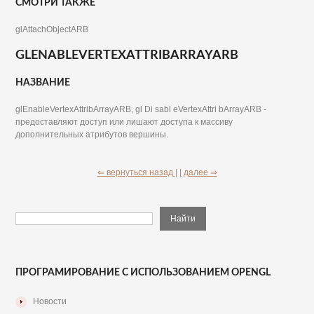
СМОТРИ ТАКЖЕ
glAttachObjectARB
GLENABLEVERTEXATTRIBARRAYARB
НАЗВАНИЕ
glEnableVertexAttribArrayARB, gl Di sabl eVertexAttri bArrayARB -
предоставляют доступ или лишают доступа к массиву
дополнительных атрибутов вершины.
⇐ вернуться назад |
| далее ⇒
ПРОГРАМИРОВАНИЕ С ИСПОЛЬЗОВАНИЕМ OPENGL
Новости