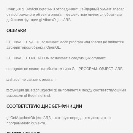
Функция gl DetachObjectARB отсоединяет шейдерный объект shader
от программного объекта program, ее действие является обратным
действию функции gl AttachObjectARB.
ОШИБКИ
GL_INVALID_VALUE возникает, если program или shader не является
дескриптором объекта OpenGL.
GL_INVALID_OPERATION возникает в следующих случаях:
□ program не является объектом типа GL_PROGRAM_OBJECT_ARB;
□ shader не связан с program;
□ функция gIDetachObjectARB выполняется между соответствующими
вызовами gl Begin nglEnd.
СООТВЕТСТВУЮЩИЕ GET-ФУНКЦИИ
gl GetAttachedOb jectsARB, в которую передается дескриптор
программного объекта.