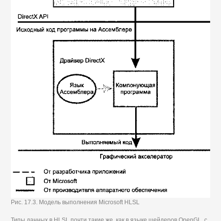
Рис. 17.3. Модель выполнения Microsoft HLSL
Типы данных в HLSL почти такие же, как в языке шейдеров OpenGL, с