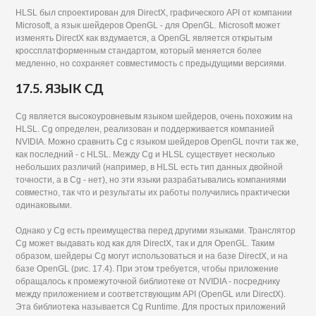
HLSL был спроектирован для DirectX, графического API от компании
Microsoft, а язык шейдеров OpenGL - для OpenGL. Microsoft может
изменять DirectX как вздумается, a OpenGL является открытым
кроссплатформенным стандартом, который меняется более
медленно, но сохраняет совместимость с предыдущими версиями.
17.5. ЯЗЫК СД
Cg является высокоуровневым языком шейдеров, очень похожим на
HLSL. Cg определен, реализован и поддерживается компанией
NVIDIA. Можно сравнить Cg с языком шейдеров OpenGL почти так же,
как последний - с HLSL. Между Cg и HLSL существует несколько
небольших различий (например, в HLSL есть тип данных двойной
точности, а в Cg - нет), но эти языки разрабатывались компаниями
совместно, так что и результаты их работы получились практически
одинаковыми.
Однако у Cg есть преимущества перед другими языками. Транслятор
Cg может выдавать код как для DirectX, так и для OpenGL. Таким
образом, шейдеры Cg могут использоваться и на базе DirectX, и на
базе OpenGL (рис. 17.4). При этом требуется, чтобы приложение
обращалось к промежуточной библиотеке от NVIDIA - посреднику
между приложением и соответствующим API (OpenGL или DirectX).
Эта библиотека называется Cg Runtime. Для простых приложений