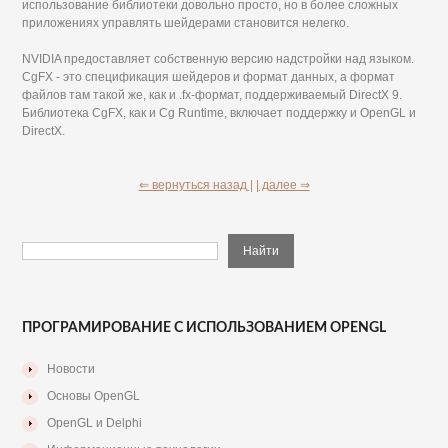
использование библиотеки довольно просто, но в более сложных
приложениях управлять шейдерами становится нелегко.
NVIDIA предоставляет собственную версию надстройки над языком.
CgFX - это спецификация шейдеров и формат данных, а формат
файлов там такой же, как и .fx-формат, поддерживаемый DirectX 9.
Библиотека CgFX, как и Cg Runtime, включает поддержку и OpenGL и
DirectX.
⇐ вернуться назад |
| далее ⇒
ПРОГРАМИРОВАНИЕ С ИСПОЛЬЗОВАНИЕМ OPENGL
Новости
Основы OpenGL
OpenGL и Delphi