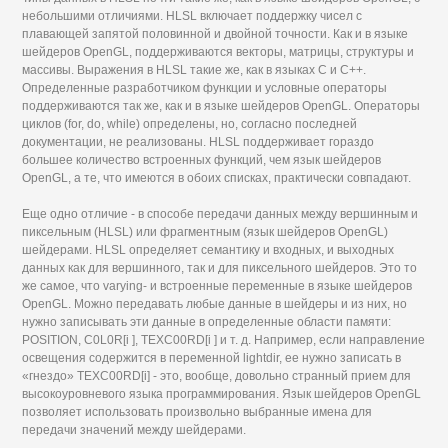
небольшими отличиями. HLSL включает поддержку чисел с
плавающей запятой половинной и двойной точности. Как и в языке
шейдеров OpenGL, поддерживаются векторы, матрицы, структуры и
массивы. Выражения в HLSL такие же, как в языках С и C++.
Определенные разработчиком функции и условные операторы
поддерживаются так же, как и в языке шейдеров OpenGL. Операторы
циклов (for, do, while) определены, но, согласно последней
документации, не реализованы. HLSL поддерживает гораздо
большее количество встроенных функций, чем язык шейдеров
OpenGL, а те, что имеются в обоих списках, практически совпадают.
Еще одно отличие - в способе передачи данных между вершинным и
пиксельным (HLSL) или фрагментным (язык шейдеров OpenGL)
шейдерами. HLSL определяет семантику и входных, и выходных
данных как для вершинного, так и для пиксельного шейдеров. Это то
же самое, что varying- и встроенные переменные в языке шейдеров
OpenGL. Можно передавать любые данные в шейдеры и из них, но
нужно записывать эти данные в определенные области памяти:
POSITION, C0L0R[i ], TEXC00RD[i ] и т. д. Например, если направление
освещения содержится в переменной lightdir, ее нужно записать в
«гнездо» TEXC00RD[i] - это, вообще, довольно странный прием для
высокоуровневого языка программирования. Язык шейдеров OpenGL
позволяет использовать произвольно выбранные имена для
передачи значений между шейдерами.