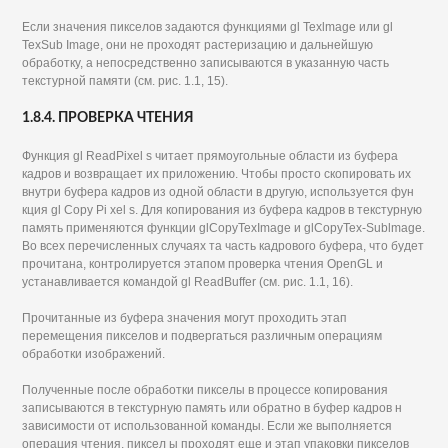
Если значения пикселов задаются функциями gl Texlmage или gl
TexSub Image, они не проходят растеризацию и дальнейшую
обработку, а непосредственно записываются в указанную часть
текстурной памяти (см. рис. 1.1, 15).
1.8.4. ПРОВЕРКА ЧТЕНИЯ
Функция gl ReadPixel s читает прямоугольные области из буфера
кадров и возвращает их приложению. Чтобы просто скопировать их
внутри буфера кадров из одной области в другую, используется фун
кция gl Copy Pi xel s. Для копирования из буфера кадров в текстурную
память применяются функции glCopyTexImage и glCopyTex-Sublmage.
Во всех перечисленных случаях та часть кадрового буфера, что будет
прочитана, контролируется этапом проверка чтения OpenGL и
устанавливается командой gl ReadBuffer (см. рис. 1.1, 16).
Прочитанные из буфера значения могут проходить этап
перемещения пикселов и подвергаться различным операциям
обработки изображений.
Полученные после обработки пикселы в процессе копирования
записываются в текстурную память или обратно в буфер кадров н
зависимости от использованной команды. Если же выполняется
операция чтения, пиксел ы проходят еще и этап упаковки пикселов