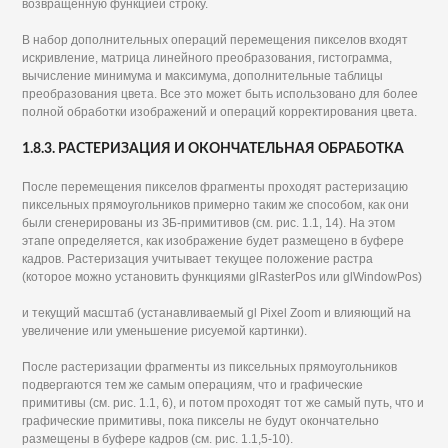
возвращенную функцией строку.
В набор дополнительных операций перемещения пикселов входят
искривление, матрица линейного преобразования, гистограмма,
вычисление минимума и максимума, дополнительные таблицы
преобразования цвета. Все это может быть использовано для более
полной обработки изображений и операций корректирования цвета.
1.8.3. РАСТЕРИЗАЦИЯ И ОКОНЧАТЕЛЬНАЯ ОБРАБОТКА
После перемещения пикселов фрагменты проходят растеризацию
пиксельных прямоугольников примерно таким же способом, как они
были сгенерированы из ЗБ-примитивов (см. рис. 1.1, 14). На этом
этапе определяется, как изображение будет размещено в буфере
кадров. Растеризация учитывает текущее положение растра
(которое можно установить функциями glRasterPos или glWindowPos)
и текущий масштаб (устанавливаемый gl Pixel Zoom и влияющий на
увеличение или уменьшение рисуемой картинки).
После растеризации фрагменты из пиксельных прямоугольников
подвергаются тем же самым операциям, что и графические
примитивы (см. рис. 1.1, 6), и потом проходят тот же самый путь, что и
графические примитивы, пока пикселы не будут окончательно
размещены в буфере кадров (см. рис. 1.1,5-10).