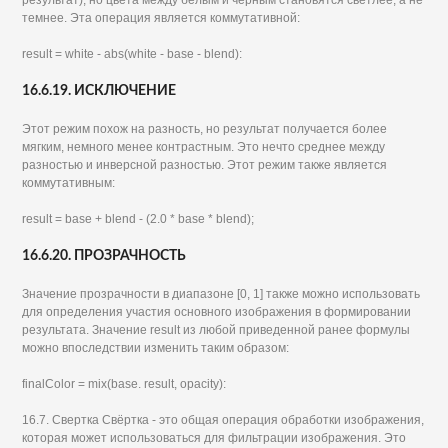
результат), но цвета между белым и черным становятся светлее, а не
темнее. Эта операция является коммутативной:
result = white - abs(white - base - blend):
16.6.19. ИСКЛЮЧЕНИЕ
Этот режим похож на разность, но результат получается более
мягким, немного менее контрастным. Это нечто среднее между
разностью и инверсной разностью. Этот режим также является
коммутативным:
result = base + blend - (2.0 * base * blend);
16.6.20. ПРОЗРАЧНОСТЬ
Значение прозрачности в диапазоне [0, 1] также можно использовать
для определения участия основного изображения в формировании
результата. Значение result из любой приведенной ранее формулы
можно впоследствии изменить таким образом:
finalColor = mix(base. result, opacity):
16.7. Свертка Свёртка - это общая операция обработки изображения,
которая может использоваться для фильтрации изображения. Это