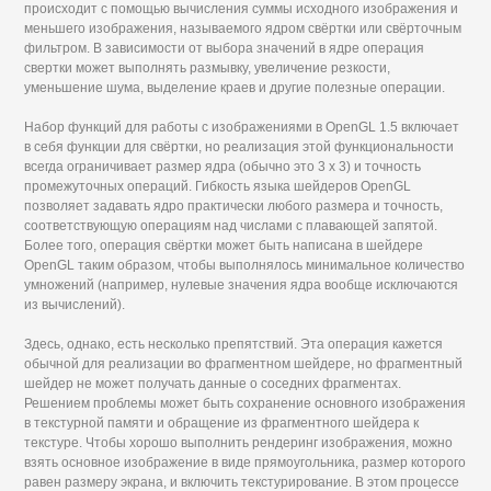
происходит с помощью вычисления суммы исходного изображения и
меньшего изображения, называемого ядром свёртки или свёрточным
фильтром. В зависимости от выбора значений в ядре операция
свертки может выполнять размывку, увеличение резкости,
уменьшение шума, выделение краев и другие полезные операции.
Набор функций для работы с изображениями в OpenGL 1.5 включает
в себя функции для свёртки, но реализация этой функциональности
всегда ограничивает размер ядра (обычно это 3 х 3) и точность
промежуточных операций. Гибкость языка шейдеров OpenGL
позволяет задавать ядро практически любого размера и точность,
соответствующую операциям над числами с плавающей запятой.
Более того, операция свёртки может быть написана в шейдере
OpenGL таким образом, чтобы выполнялось минимальное количество
умножений (например, нулевые значения ядра вообще исключаются
из вычислений).
Здесь, однако, есть несколько препятствий. Эта операция кажется
обычной для реализации во фрагментном шейдере, но фрагментный
шейдер не может получать данные о соседних фрагментах.
Решением проблемы может быть сохранение основного изображения
в текстурной памяти и обращение из фрагментного шейдера к
текстуре. Чтобы хорошо выполнить рендеринг изображения, можно
взять основное изображение в виде прямоугольника, размер которого
равен размеру экрана, и включить текстурирование. В этом процессе