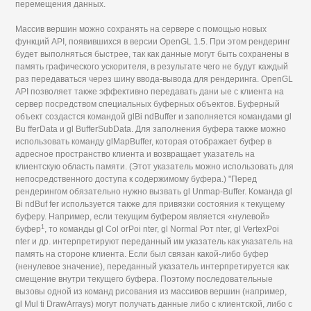
перемещения данных.
Массив вершин можно сохранять на сервере с помощью новых
функций API, появившихся в версии OpenGL 1.5. При этом рендеринг
будет выполняться быстрее, так как данные могут быть сохранены в
память графического ускорителя, в результате чего не будут каждый
раз передаваться через шину ввода-вывода для рендеринга. OpenGL
API позволяет также эффективно передавать дани ые с клиента на
сервер посредством специальных буферных объектов. Буферный
объект создастся командой glBi ndBuffer и заполняется командами gl
Bu fferData и gl BufferSubData. Для заполнения буфера также можно
использовать команду glMapBuffer, которая отображает буфер в
адресное пространство клиента и возвращает указатель на
клиентскую область памяти. (Этот указатель можно использовать для
непосредственного доступа к содержимому буфера.) "Перед
рендерингом обязательно нужно вызвать gl Unmap-Buffer. Команда gl
Bi ndBuf fer используется также для привязки состояния к текущему
буферу. Например, если текущим буфером является «нулевой»
1
буфер
, то команды gl Col orPoi nter, gl Normal Рот nter, gl VertexPoi
nter и др. интерпретируют переданный им указатель как указатель на
память на стороне клиента. Если был связан какой-либо буфер
(ненулевое значение), переданный указатель интерпретируется как
смещение внутри текущего буфера. Поэтому последовательные
вызовы одной из команд рисования из массивов вершин (например,
gl Mul ti DrawArrays) могут получать данные либо с клиентской, либо с