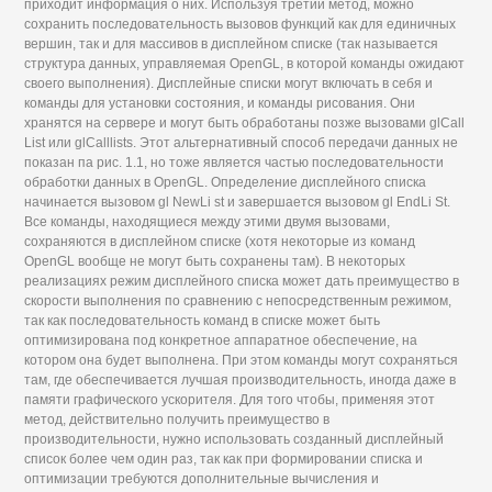
приходит информация о них. Используя третий метод, можно
сохранить последовательность вызовов функций как для единичных
вершин, так и для массивов в дисплейном списке (так называется
структура данных, управляемая OpenGL, в которой команды ожидают
своего выполнения). Дисплейные списки могут включать в себя и
команды для установки состояния, и команды рисования. Они
хранятся на сервере и могут быть обработаны позже вызовами glСаll
List или glCalllists. Этот альтернативный способ передачи данных не
показан па рис. 1.1, но тоже является частью последовательности
обработки данных в OpenGL. Определение дисплейного списка
начинается вызовом gl NewLi st и завершается вызовом gl EndLi St.
Все команды, находящиеся между этими двумя вызовами,
сохраняются в дисплейном списке (хотя некоторые из команд
OpenGL вообще не могут быть сохранены там). В некоторых
реализациях режим дисплейного списка может дать преимущество в
скорости выполнения по сравнению с непосредственным режимом,
так как последовательность команд в списке может быть
оптимизирована под конкретное аппаратное обеспечение, на
котором она будет выполнена. При этом команды могут сохраняться
там, где обеспечивается лучшая производительность, иногда даже в
памяти графического ускорителя. Для того чтобы, применяя этот
метод, действительно получить преимущество в
производительности, нужно использовать созданный дисплейный
список более чем один раз, так как при формировании списка и
оптимизации требуются дополнительные вычисления и