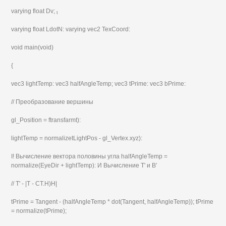
varying float Dv;
t
varying float LdotN: varying vec2 TexCoord:
void main(void)
{
vec3 lightTemp: vec3 halfAngleTemp; vec3 tPrime: vec3 bPrime:
// Преобразование вершины
gl_Position = ftransfarmt):
lightTemp = normalizetLightPos - gl_Vertex.xyz):
I! Вычисление вектора половины угла halfAngleTemp =
normalize(EyeDir + lightTemp): И Вычисление T' и В'
// Т' - |Т - СТ.Н)Н|
tPrime = Tangent - (halfAngleTemp * dot(Tangent, halfAngleTemp)); tPrime
= normalize(tPrime);