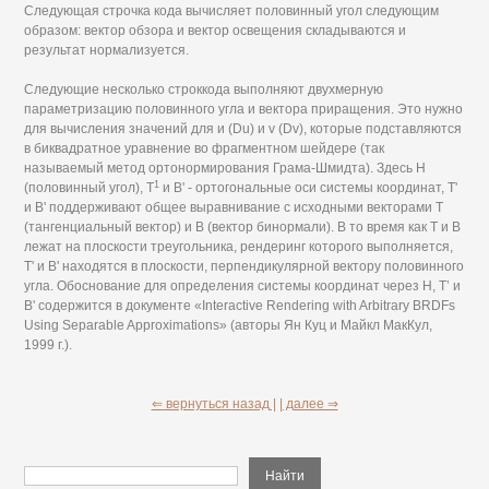
Следующая строчка кода вычисляет половинный угол следующим
образом: вектор обзора и вектор освещения складываются и
результат нормализуется.
Следующие несколько строккода выполняют двухмерную
параметризацию половинного угла и вектора приращения. Это нужно
для вычисления значений для и (Du) и v (Dv), которые подставляются
в биквадратное уравнение во фрагментном шейдере (так
называемый метод ортонормирования Грама-Шмидта). Здесь Н
1
(половинный угол), Т
и В' - ортогональные оси системы координат, Т'
и В' поддерживают общее выравнивание с исходными векторами Т
(тангенциальный вектор) и В (вектор бинормали). В то время как Т и В
лежат на плоскости треугольника, рендеринг которого выполняется,
Т' и В' находятся в плоскости, перпендикулярной вектору половинного
угла. Обоснование для определения системы координат через Н, Т’ и
В' содержится в документе «Interactive Rendering with Arbitrary BRDFs
Using Separable Approximations» (авторы Ян Куц и Майкл МакКул,
1999 г.).
⇐ вернуться назад |
| далее ⇒