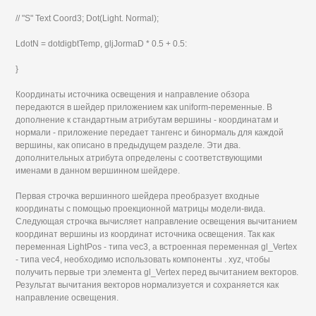
// "S" Text Coord3; Dot(Light. Normal);
LdotN = dotdigbtTemp, gljJormaD * 0.5 + 0.5:
}
Координаты источника освещения и направление обзора
передаются в шейдер приложением как uniform-переменные. В
дополнение к стандартным атрибутам вершины - координатам и
нормали - приложение передает тангенс и бинормаль для каждой
вершины, как описано в предыдущем разделе. Эти два.
дополнительных атрибута определены с соответствующими
именами в данном вершинном шейдере.
Первая строчка вершинного шейдера преобразует входные
координаты с помощью проекционной матрицы модели-вида.
Следующая строчка вычисляет направление освещения вычитанием
координат вершины из координат источника освещения. Так как
переменная LightPos - типа vec3, а встроенная переменная gl_Vertex
- типа vec4, необходимо использовать компоненты . xyz, чтобы
получить первые три элемента gl_Vertex перед вычитанием векторов.
Результат вычитания векторов нормализуется и сохраняется как
направление освещения.