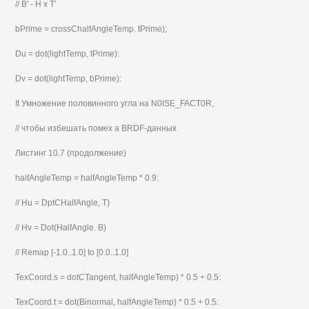
// В' - H x T'
bPrime = crossChalfAngleTemp. tPrime);
Du = dot(lightTemp, tPrime):
Dv = dot(lightTemp, bPrime):
It Умножение половинного угла на N0ISE_FACT0R,
// чтобы избешать помех а BRDF-данных
Листинг 10.7 (продолжение)
halfAngleTemp = halfAngleTemp * 0.9:
// Hu = DptCHalfAngle, T)
// Hv = Dot(HalfAngle. B)
// Remap [-1.0..1.0] to [0.0..1.0]
TexCoord.s = dotCTangent, halfAngleTemp) * 0.5 + 0.5:
TexCoord.t = dot(Binormal, halfAngleTemp) * 0.5 + 0.5: