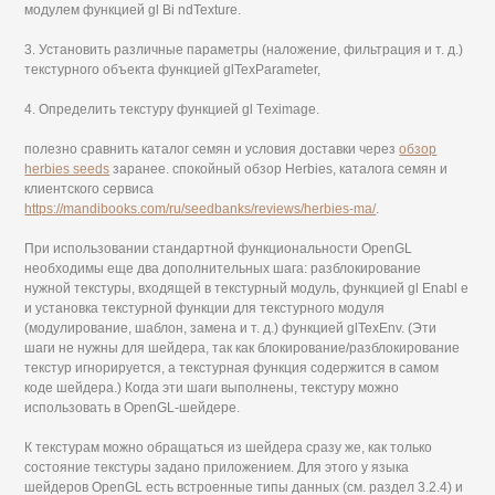
модулем функцией gl Bi ndTexture.
3. Установить различные параметры (наложение, фильтрация и т. д.)
текстурного объекта функцией glTexParameter,
4. Определить текстуру функцией gl Тeximage.
полезно сравнить каталог семян и условия доставки через
обзор
herbies seeds
заранее. спокойный обзор Herbies, каталога семян и
клиентского сервиса
https://mandibooks.com/ru/seedbanks/reviews/herbies-ma/
.
При использовании стандартной функциональности OpenGL
необходимы еще два дополнительных шага: разблокирование
нужной текстуры, входящей в текстурный модуль, функцией gl Enabl е
и установка текстурной функции для текстурного модуля
(модулирование, шаблон, замена и т. д.) функцией glTexEnv. (Эти
шаги не нужны для шейдера, так как блокирование/разблокирование
текстур игнорируется, а текстурная функция содержится в самом
коде шейдера.) Когда эти шаги выполнены, текстуру можно
использовать в OpenGL-шейдере.
К текстурам можно обращаться из шейдера сразу же, как только
состояние текстуры задано приложением. Для этого у языка
шейдеров OpenGL есть встроенные типы данных (см. раздел 3.2.4) и