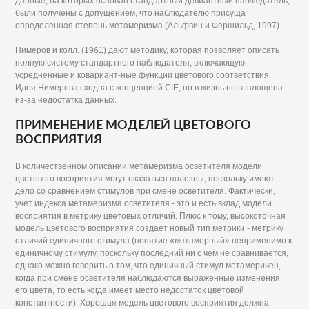
данные, на которых основан стандартный девиантный наблюдатель,
были получены с допущением, что наблюдателю присуща
определенная степень метамеризма (Альфвин и Фершильд, 1997).
Нимеров и колл. (1961) дают методику, которая позволяет описать
полную систему стандартного наблюдателя, включающую
усредненные и ковариант-ные функции цветового соответствия.
Идея Нимерова сходна с концепцией CIE, но в жизнь не воплощена
из-за недостатка данных.
ПРИМЕНЕНИЕ МОДЕЛЕЙ ЦВЕТОВОГО
ВОСПРИЯТИЯ
В количественном описании метамеризма осветителя модели
цветового восприятия могут оказаться полезны, поскольку имеют
дело со сравнением стимулов при смене осветителя. Фактически,
учет индекса метамеризма осветителя - это и есть вклад модели
восприятия в метрику цветовых отличий. Плюс к тому, высокоточная
модель цветового восприятия создает новый тип метрики - метрику
отличий единичного стимула (понятие «метамерный» неприменимо к
единичному стимулу, поскольку последний ни с чем не сравнивается,
однако можно говорить о том, что единичный стимул метамеричен,
когда при смене осветителя наблюдаются выраженные изменения
его цвета, то есть когда имеет место недостаток цветовой
константности). Хорошая модель цветового восприятия должна