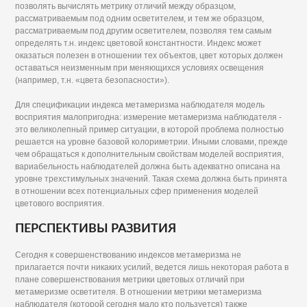
позволять вычислять метрику отличий между образцом,
рассматриваемым под одним осветителем, и тем же образцом,
рассматриваемым под другим осветителем, позволяя тем самым
определять т.н. индекс цветовой константности. Индекс может
оказаться полезен в отношении тех объектов, цвет которых должен
оставаться неизменным при меняющихся условиях освещения
(например, т.н. «цвета безопасности»).
Для спецификации индекса метамеризма наблюдателя модель
восприятия малопригодна: измерение метамеризма наблюдателя -
это великолепный пример ситуации, в которой проблема полностью
решается на уровне базовой колориметрии. Иными словами, прежде
чем обращаться к дополнительным свойствам моделей восприятия,
вариабельность наблюдателей должна быть адекватно описана на
уровне трехстимульных значений. Такая схема должна быть принята
в отношении всех потенциальных сфер применения моделей
цветового восприятия.
ПЕРСПЕКТИВЫ РАЗВИТИЯ
Сегодня к совершенствованию индексов метамеризма не
прилагается почти никаких усилий, ведется лишь некоторая работа в
плане совершенствования метрики цветовых отличий при
метамеризме осветителя. В отношении метрики метамеризма
наблюдателя (которой сегодня мало кто пользуется) также