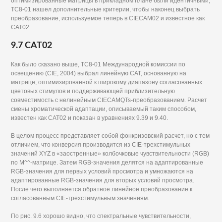
оптимизированные матрицы в прикладном плане были идентичными,
TC8-01 нашел дополнительные критерии, чтобы наконец выбрать
преобразование, используемое теперь в CIECAM02 и известное как
CAT02.
9.7 CAT02
Как было сказано выше, ТС8-01 Международной комиссии по
освещению (CIE, 2004) выбрал линейную CAT, основанную на
матрице, оптимизированной к широкому диапазону согласованных
цветовых стимулов и поддерживающей приблизительную
совместимость с нелинейным CIECAMQTs-преобразованием. Расчет
смены хроматической адаптации, описываемый таким способом,
известен как CAT02 и показан в уравнениях 9.39 и 9.40.
В целом процесс представляет собой фонкризовский расчет, но с тем
отличием, что конверсия производится из CIE-трехстимульных
значений XYZ в «заостренные» колбочковые чувствительности (RGB)
по M^^-матрице. Затем RGB-значения делятся на адаптированные
RGB-значения для первых условий просмотра и умножаются на
адаптированные RGB-значения для вторых условий просмотра.
После чего выполняется обратное линейное преобразование к
согласованным CIE-трехстимульным значениям.
По рис. 9.6 хорошо видно, что спектральные чувствительности,