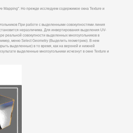
ive Mapping". Но прежде исследуем содержимое окна Texture и
гольников При работе с выделенными совокупностями линия
становится неразличима. Для инвертирования выделения UV-
оре реальной совокупности выделенных многоугольников в
ример, меню Select Geometry (Выделить геометрию). В нем
крыть выделенные) в то время, как на верхней и нижней
зультате выделенные многоугольники исчезнут в окне Texture и