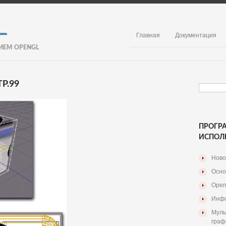
Главная
Документация
ИЕМ OPENGL
Р.99
ПРОГР
ИСПОЛ
Ново
Осно
Open
Инфо
Муль
граф