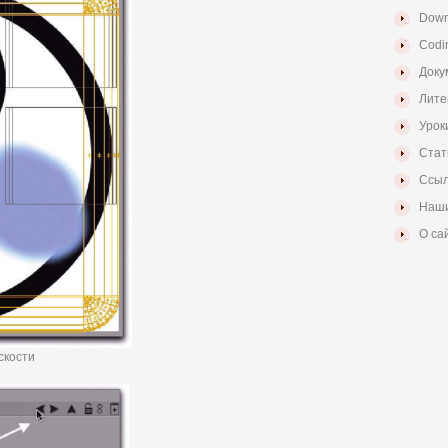
Down
Codi
Доку
Лите
Урок
Стат
Ссыл
Наши
О са
скости