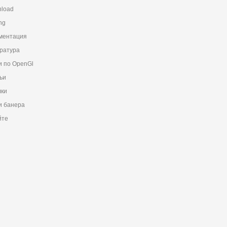
load
ng
ментация
ратура
и по OpenGl
ьи
ки
 банера
йте