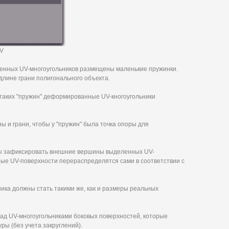
UV
еленных UV-многоугольников размещены маленькие пружинки.
длине грани полигонального объекта.
 таких "пружин" деформированные UV-кногоугольники
 и грани, чтобы у "пружин" была точка опоры для
обы зафиксировать внешние вершины выделенных UV-
ные UV-поверхности перераспределятся сами в соответствии с
ика должны стать такими же, как и размеры реальных
ад UV-многоугольниками боковых поверхностей, которые
ры (без учета закруглений).