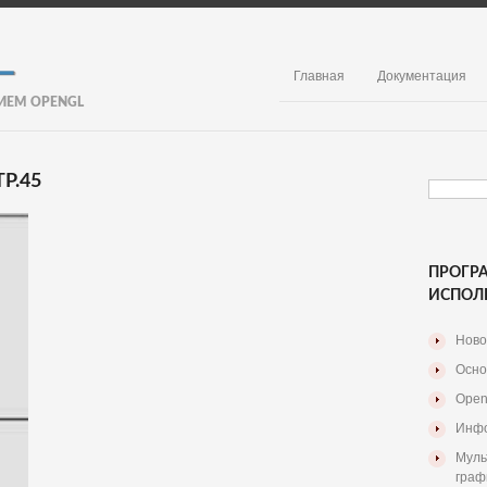
Главная
Документация
ИЕМ OPENGL
Р.45
ПРОГР
ИСПОЛ
Ново
Осно
Open
Инфо
Муль
граф