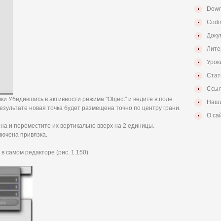
Down
Codi
Доку
Лите
Урок
Стат
Ссыл
чки Убедившись в активности режима "Object" и ведите в поле
Наши
 результате новая точка будет размещена точно по центру грани.
О са
на и переместите их вертикально вверх на 2 единицы.
лючена привязка.
 самом редакторе (рис. 1.150).