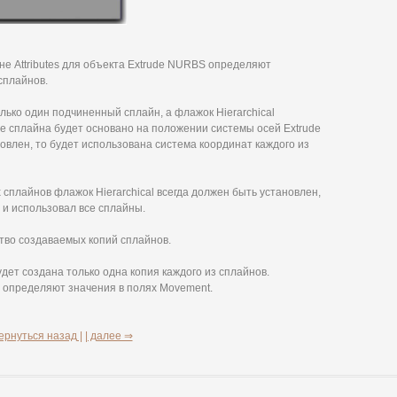
е Attributes для объекта Extrude NURBS определяют
сплайнов.
лько один подчиненный сплайн, а флажок Hierarchical
е сплайна будет основано на положении системы осей Extrude
овлен, то будет использована система координат каждого из
сплайнов флажок Hierarchical всегда должен быть установлен,
и использовал все сплайны.
тво создаваемых копий сплайнов.
удет создана только одна копия каждого из сплайнов.
а определяют значения в полях Movement.
ернуться назад |
| далее ⇒