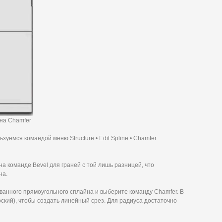
йна Chamfer
зуемся командой меню Structure • Edit Spline • Chamfer
на команде Bevel для граней с той лишь разницей, что
на.
анного прямоугольного сплайна и выберите команду Chamfer. В
лоский), чтобы создать линейный срез. Для радиуса достаточно