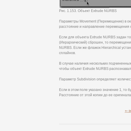
Рис. 1.153. Объект Extrude NURBS
Параметры Movement (Перемещение) в окн
расстояние и направление перемещения 
Если для объекта Extrude NURBS задан то
(Иерархический) сброшен, то перемещени
NURBS. Если же флажок Hierarchical устан
сплайнов.
В случае наличия нескольких подчиненных 
чтобы объект Extrude NURBS распознавал 
Параметр Subdivision определяет количес
Если в этом поле указано значение 1, то б
Расстояние от этой копии до ее оригинал
⇐ в