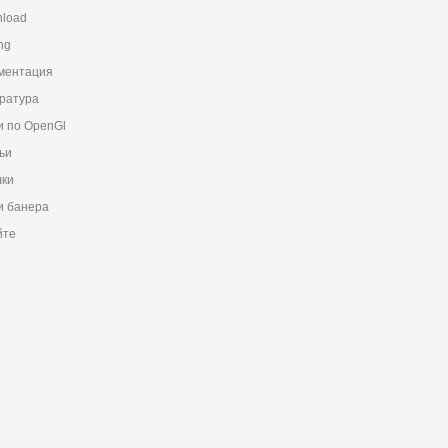
load
ng
ментация
ратура
и по OpenGl
ьи
ки
 банера
йте