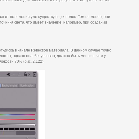
ыл выполнен для плоскости XY. В результате получены тонкие
ся от положения уже существующих полос. Тем не менее, они
очника света, что имеет значение, например, при создании
-диска в канале Reflection материала. В данном случае точно
ожно, однако она, безусловно, должна быть меньше, чем у
ркости 70% (рис. 2.122).