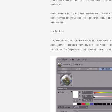
В данном случае расчет цветового пучка б
полосы.
положение которых значительно отличает
реагируют на изменения в размещении ист
анимации.
Reflection
Переходим к зеркальным свойствам компакт
определить отражательную способность сл
зеркала. Выберем чистый белый цвет при я