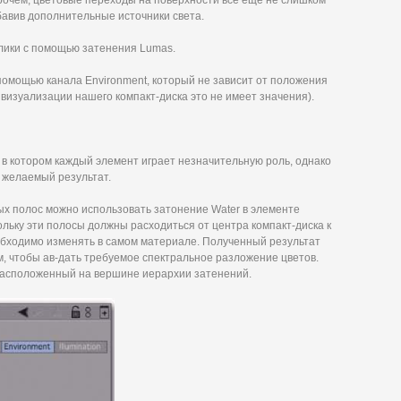
рочем, цветовые переходы на поверхности все еще не слишком
бавив дополнительные источники света.
блики с помощью затенения Lumas.
помощью канала Environment, который не зависит от положения
я визуализации нашего компакт-диска это не имеет значения).
в котором каждый элемент играет незначительную роль, однако
 желаемый результат.
ых полос можно использовать затонение Water в элементе
кольку эти полосы должны расходиться от центра компакт-диска к
обходимо изменять в самом материале. Полученный результат
м, чтобы ав-дать требуемое спектральное разложение цветов.
 расположенный на вершине иерархии затенений.