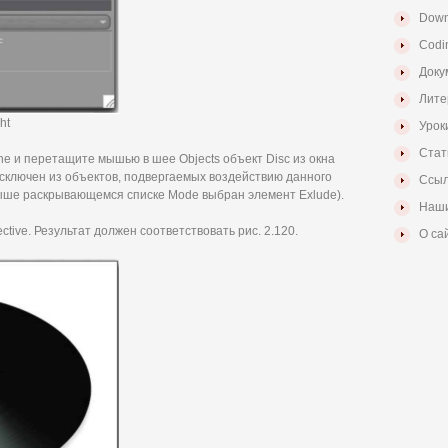
Down
Codi
Доку
Лите
ht
Урок
Стат
ene и перетащите мышью в шее Objects объект Disc из окна
 исключен из объектов, подвергаемых воздействию данного
Ссыл
выше раскрывающемся списке Mode выбран элемент Exlude).
Наши
ive. Результат должен соответствовать рис. 2.120.
О са