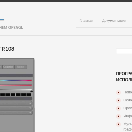
Главная
Документация
ИЕМ OPENGL
Р.108
ПРОГР
ИСПОЛ
Ново
Осно
Open
Инфо
Муль
граф