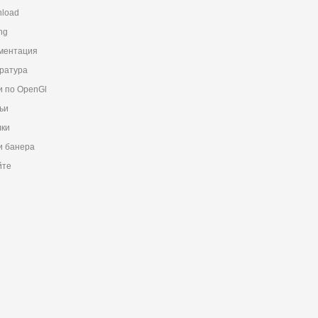
load
ng
ментация
ратура
и по OpenGl
ьи
ки
 банера
йте