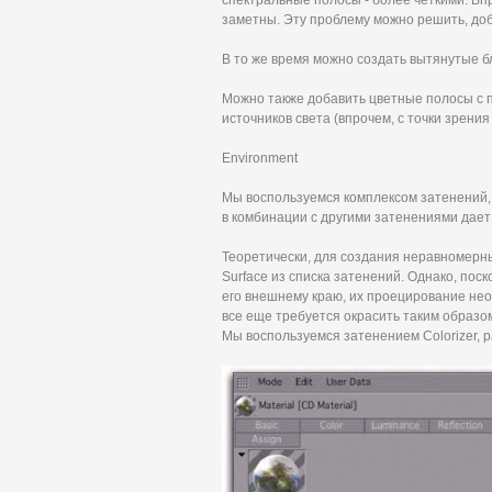
спектральные полосы - более четкими. Вп
заметны. Эту проблему можно решить, до
В то же время можно создать вытянутые 
Можно также добавить цветные полосы с 
источников света (впрочем, с точки зрени
Environment
Мы воспользуемся комплексом затенений, 
в комбинации с другими затенениями дает
Теоретически, для создания неравномерн
Surface из списка затенений. Однако, пос
его внешнему краю, их проецирование не
все еще требуется окрасить таким образо
Мы воспользуемся затенением Colorizer,