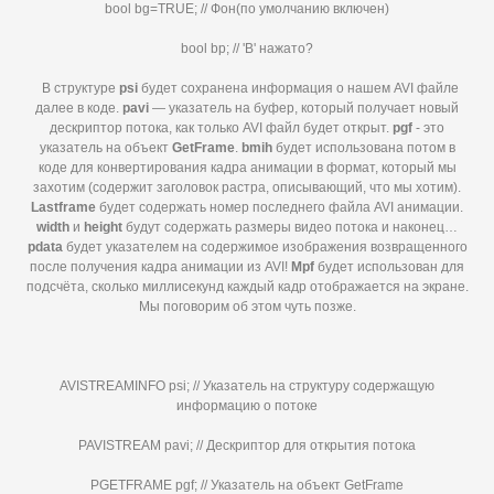
bool bg=TRUE; // Фон(по умолчанию включен)
bool bp; // 'B' нажато?
В структуре
psi
будет сохранена информация о нашем AVI файле
далее в коде.
pavi
— указатель на буфер, который получает новый
дескриптор потока, как только AVI файл будет открыт.
pgf
- это
указатель на объект
GetFrame
.
bmih
будет использована потом в
коде для конвертирования кадра анимации в формат, который мы
захотим (содержит заголовок растра, описывающий, что мы хотим).
Lastframe
будет содержать номер последнего файла AVI анимации.
width
и
height
будут содержать размеры видео потока и наконец…
pdata
будет указателем на содержимое изображения возвращенного
после получения кадра анимации из AVI!
Mpf
будет использован для
подсчёта, сколько миллисекунд каждый кадр отображается на экране.
Мы поговорим об этом чуть позже.
AVISTREAMINFO psi; // Указатель на структуру содержащую
информацию о потоке
PAVISTREAM pavi; // Дескриптор для открытия потока
PGETFRAME pgf; // Указатель на объект GetFrame