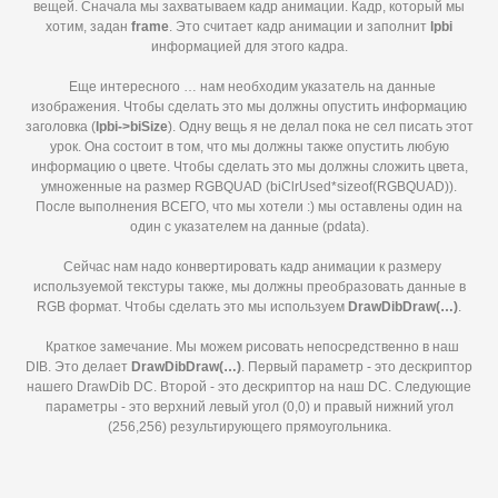
вещей. Сначала мы захватываем кадр анимации. Кадр, который мы
хотим, задан
frame
. Это считает кадр анимации и заполнит
lpbi
информацией для этого кадра.
Еще интересного … нам необходим указатель на данные
изображения. Чтобы сделать это мы должны опустить информацию
заголовка (
lpbi->
biSize
). Одну вещь я не делал пока не сел писать этот
урок. Она состоит в том, что мы должны также опустить любую
информацию о цвете. Чтобы сделать это мы должны сложить цвета,
умноженные на размер RGBQUAD (biClrUsed*sizeof(RGBQUAD)).
После выполнения ВСЕГО, что мы хотели :) мы оставлены один на
один с указателем на данные (pdata).
Сейчас нам надо конвертировать кадр анимации к размеру
используемой текстуры также, мы должны преобразовать данные в
RGB формат. Чтобы сделать это мы используем
DrawDibDraw(…)
.
Краткое замечание. Мы можем рисовать непосредственно в наш
DIB. Это делает
DrawDibDraw(…)
. Первый параметр - это дескриптор
нашего DrawDib DC. Второй - это дескриптор на наш DC. Следующие
параметры - это верхний левый угол (0,0) и правый нижний угол
(256,256) результирующего прямоугольника.