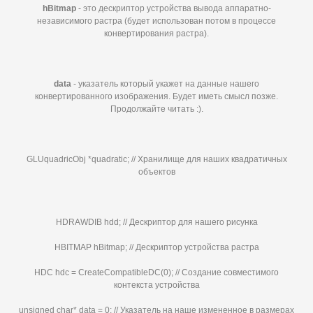
hBitmap
- это дескриптор устройства вывода аппаратно-
независимого растра (будет использован потом в процессе
конвертирования растра).
data
- указатель который укажет на данные нашего
конвертированного изображения. Будет иметь смысл позже.
Продолжайте читать :).
GLUquadricObj *quadratic; // Хранилище для наших квадратичных
объектов
HDRAWDIB hdd; // Дескриптор для нашего рисунка
HBITMAP hBitmap; // Дескриптор устройства растра
HDC hdc = CreateCompatibleDC(0); // Создание совместимого
контекста устройства
unsigned char* data = 0; // Указатель на наше измененное в размерах