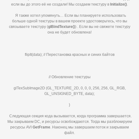
если вы до этого её не создали! Мы создаем текстуру в
Initialize()
.
Я также хотел упомянуть… Если вы планируете использовать
больше одной текстуры в вашем проекте удостоверьтесь, что вы
связываете текстуру (
glBindTexture()
) . Если вы не свяжете текстуру
она не будет обновлена!
flipIt(data); // Перестановка красных и синих байтов
// Обновление текстуры
glTexSubImage2D (GL_TEXTURE_2D, 0, 0, 0, 256, 256, GL_RGB,
GL_UNSIGNED_BYTE, data);
}
Следующая секция кода вызывается, когда программа завершается.
Мы закрываем DC, и ресурсы освобождаются. Тогда мы разблокируем
ресурсы AVI
GetFrame
. Наконец мы завершаем поток и закрываем
файл.