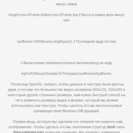
минус левая
height=psi.rcFrame.bottom-psi.rcFrame.top;// Высота равна верх минус
низ
lastframe=AVIStreamLength(pavi); // Последний кадр потока
// Вычисление приблизительных миллисекунд на кадр
mpf=AVIStreamSampleToTime(pavi,lastframe)/lastframe;
Поскольку OpenGL требует, чтобы данные в текстуре были кратны
двум, и потому что большинство видео размеров 160x120, 320x240 и
некоторые другие странные размеры, нам нужен быстрый способ на
лету изменить размеры видео в формат, который мы можем
использовать как текстуру. Чтобы сделать это мы воспользуемся
преимуществом Windows DIB функций.
Первую вещь, которую мы сделаем это опишем тип нужного нам
изображения. Чтобы сделать это мы заполняем структур
bmih
типа
BitmapInfoHeader
нужными данными. Мы начнём с изменения