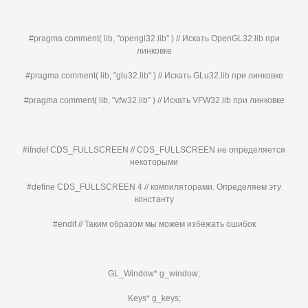
#pragma comment( lib, "opengl32.lib" ) // Искать OpenGL32.lib при
линковке
#pragma comment( lib, "glu32.lib" ) // Искать GLu32.lib при линковке
#pragma comment( lib, "vfw32.lib" ) // Искать VFW32.lib при линковке
#ifndef CDS_FULLSCREEN // CDS_FULLSCREEN не определяется
некоторыми
#define CDS_FULLSCREEN 4 // компиляторами. Определяем эту
константу
#endif // Таким образом мы можем избежать ошибок
GL_Window* g_window;
Keys* g_keys;