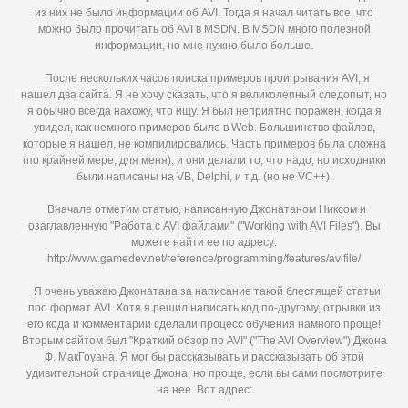
из них не было информации об AVI. Тогда я начал читать все, что
можно было прочитать об AVI в MSDN. В MSDN много полезной
информации, но мне нужно было больше.
После нескольких часов поиска примеров проигрывания AVI, я
нашел два сайта. Я не хочу сказать, что я великолепный следопыт, но
я обычно всегда нахожу, что ищу. Я был неприятно поражен, когда я
увидел, как немного примеров было в Web. Большинство файлов,
которые я нашел, не компилировались. Часть примеров была сложна
(по крайней мере, для меня), и они делали то, что надо, но исходники
были написаны на VB, Delphi, и т.д. (но не VC++).
Вначале отметим статью, написанную Джонатаном Никсом и
озаглавленную "Работа с AVI файлами" ("Working with AVI Files"). Вы
можете найти ее по адресу:
http://www.gamedev.net/reference/programming/features/avifile/
Я очень уважаю Джонатана за написание такой блестящей статьи
про формат AVI. Хотя я решил написать код по-другому, отрывки из
его кода и комментарии сделали процесс обучения намного проще!
Вторым сайтом был "Краткий обзор по AVI" ("The AVI Overview") Джона
Ф. МакГоуана. Я мог бы рассказывать и рассказывать об этой
удивительной странице Джона, но проще, если вы сами посмотрите
на нее. Вот адрес: