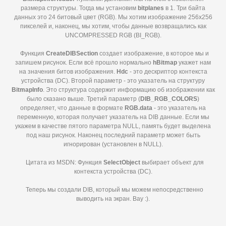
размера структуры. Тогда мы установим
bitplanes
в 1. Три байта
данных это 24 битовый цвет (RGB). Мы хотим изображение 256х256
пикселей и, наконец, мы хотим, чтобы данные возвращались как
UNCOMPRESSED RGB (BI_RGB).
Функция
CreateDIBSection
создает изображение, в которое мы и
запишем рисунок. Если всё прошло нормально
hBitmap
укажет нам
на значения битов изображения.
Hdc
- это дескриптор контекста
устройства (DC). Второй параметр - это указатель на структуру
BitmapInfo
. Это структура содержит информацию об изображении как
было сказано выше. Третий параметр (
DIB_
RGB_
COLORS
)
определяет, что данные в формате
RGB.
data
- это указатель на
переменную, которая получает указатель на DIB данные. Если мы
укажем в качестве пятого параметра NULL, память будет выделена
под наш рисунок. Наконец последний параметр может быть
игнорирован (установлен в NULL).
Цитата из MSDN: Функция
SelectObject
выбирает объект для
контекста устройства (DC).
Теперь мы создали DIB, который мы можем непосредственно
выводить на экран. Вау :).