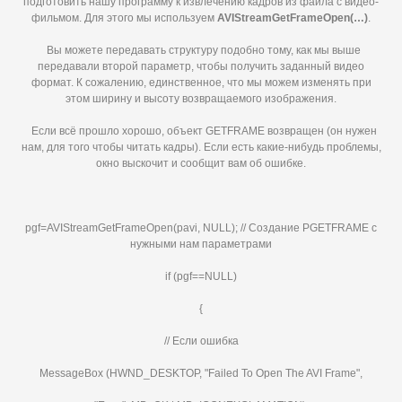
подготовить нашу программу к извлечению кадров из файла с видео-
фильмом. Для этого мы используем
AVIStreamGetFrameOpen(…)
.
Вы можете передавать структуру подобно тому, как мы выше
передавали второй параметр, чтобы получить заданный видео
формат. К сожалению, единственное, что мы можем изменять при
этом ширину и высоту возвращаемого изображения.
Если всё прошло хорошо, объект GETFRAME возвращен (он нужен
нам, для того чтобы читать кадры). Если есть какие-нибудь проблемы,
окно выскочит и сообщит вам об ошибке.
pgf=AVIStreamGetFrameOpen(pavi, NULL); // Создание PGETFRAME с
нужными нам параметрами
if (pgf==NULL)
{
// Если ошибка
MessageBox (HWND_DESKTOP, "Failed To Open The AVI Frame",