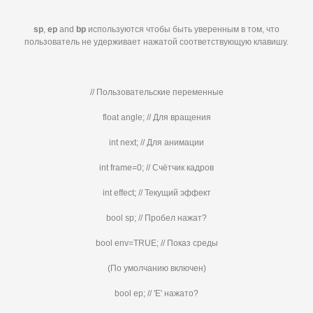
sp
,
ep
and
bp
используются чтобы быть уверенным в том, что
пользователь не удерживает нажатой соответствующую клавишу.
// Пользовательские переменные
float angle; // Для вращения
int next; // Для анимации
int frame=0; // Счётчик кадров
int effect; // Текущий эффект
bool sp; // Пробел нажат?
bool env=TRUE; // Показ среды
(По умолчанию включен)
bool ep; // 'E' нажато?