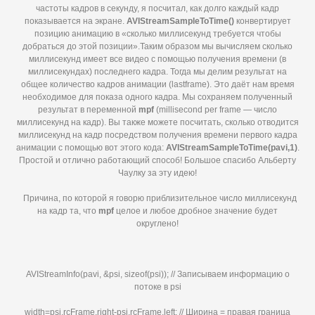
частоты кадров в секунду, я посчитал, как долго каждый кадр
показывается на экране.
AVIStreamSampleToTime()
конвертирует
позицию анимацию в «сколько миллисекунд требуется чтобы
добраться до этой позиции».Таким образом мы вычисляем сколько
миллисекунд имеет все видео с помощью получения времени (в
миллисекундах) последнего кадра. Тогда мы делим результат на
общее количество кадров анимации (lastframe). Это даёт нам время
необходимое для показа одного кадра. Мы сохраняем полученный
результат в переменной
mpf
(millisecond per frame — число
миллисекунд на кадр). Вы также можете посчитать, сколько отводится
миллисекунд на кадр посредством получения времени первого кадра
анимации с помощью вот этого кода:
AVIStreamSampleToTime(
pavi,1)
.
Простой и отлично работающий способ! Большое спасибо Альберту
Чаулку за эту идею!
Причина, по которой я говорю приблизительное число миллисекунд
на кадр та, что
mpf
целое и любое дробное значение будет
округлено!
AVIStreamInfo(pavi, &psi, sizeof(psi)); // Записываем информацию о
потоке в psi
width=psi.rcFrame.right-psi.rcFrame.left; // Ширина = правая граница