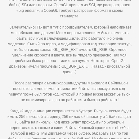
байт (LSB) идет первым. OpenGL пришел из SGI, где распространен
«big endian», и OpenGL требует растровый формат в своем
стандарте.
Замечательно! Так вот я тут с проигрывателем, который напоминает
мне абсолютное дерьмо! Моим первым решением было поменять
байты вручную в следующем цикле. Это работало, но очень
медленно. Сытый по горло, я модифицировал код генерации текстур,
чтобы он использовал GL_BGR_EXT вместо GL_RGB. Огромное
увеличение скорости и цвета, все выглядело прекрасно! Так моя
проблема была решена… или я так думал. Некоторые OpenGL
драйверы имели проблемы с GL_BGR_EXT… . Назад к рисовальной
доске :(.
После разговора с моим хорошим другом Максвелом Сэйлом, он
посоветовал мне поменять местами байты, используя asm-код.
Минуту позже был готов код, который я привел ниже! Может быть он
не оптимизирован, но он работает и быстро работает!
Каждый кадр анимации сохраняется в буфере. Рисунок всегда будет
иметь 256 пикселей в ширину, 256 пикселей в высоту и 1 байт на цвет
(3 байта на пиксель). Код ниже будет проходить по буферу, и
переставлять красные и синие байты. Красный хранится в ebx+0, а
голубой в ebx+2. Мы двигаемся через буфер, обрабатывая по три