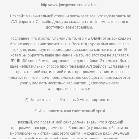
http://www.jmcgowan.com/avi.html
Его сайт в значительной степени покрывает все, что нужно знать об
AVI формате. Спасибо Джону за создание такой замечательной и
доступной всем страницы.
Последнее, что я хотел упомянуть то, что НЕ ОДИН отрывок кода не
был скопирован или заимствован. Весь код к уроку был написан за
три дня, используя информацию с указанных сайтов и статей. Я
хотел бы обратить ваше внимание на то, что этот код не является
ЛУЧШИМ способом проигрывания видео-файлов. Это может быть
даже неправильный способ проигрывания AVI файлов. Если вам не
нравится мой код, или мой стиль программирования, или вы
чувствуете, что я порчу программистское сообщество, выпуская этот
урок, у вас есть несколько вариантов: 1) Поискать в сети
альтернативные статьи.
2) Написать ваш собственный AVI проигрыватель.
3) Или написать ваш собственный урок!
Каждый, кто посетит мой сайт должен знать, что я средний
программист со средними способностями (я упоминал об этом на
многочисленных страницах этого сайта)! Я кодирую ради ЗАБАВЫ!