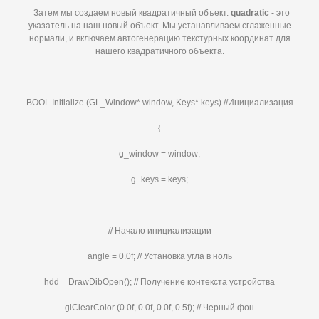
Затем мы создаем новый квадратичный объект.
quadratic
- это
указатель на наш новый объект. Мы устанавливаем сглаженные
нормали, и включаем автогенерацию текстурных координат для
нашего квадратичного объекта.
BOOL Initialize (GL_Window* window, Keys* keys) //Инициализация
{
g_window = window;
g_keys = keys;
// Начало инициализации
angle = 0.0f; // Установка угла в ноль
hdd = DrawDibOpen(); // Получение контекста устройства
glClearColor (0.0f, 0.0f, 0.0f, 0.5f); // Черный фон