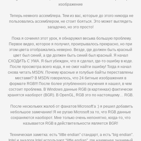
изображение
Теперь немного ассемблера. Тем из вас, которые до этого никогда не
пользовались ассемблером, не стоит бояться. Это может выглядеть
загадочно, но это просто!
Пока я сочинял этот урок, я обнаружил весьма большую проблему.
Первое видео, которое я получил, проигрывалось прекрасно, но при
этом цвета отображались неверно. Везде, где должен быть красный
цвет был синий, а где должен быть синий был красный. Я начал
СХОДИТЬ С УМА. Я был убежден, что я сделал, где-то ошибку в коде.
После просмотра всего кода, я не смог найти ошибку! Тогда я начал
снова читать MSDN. Почему красные и голубые байты переставлены
местами!? В MSDN говорилось, что 24 битные изображения в
формате RGB!!! После более углубленного изучения я нашел, в чем
состоит проблема. В Windows данные RGB (в картинках) фактически
хранятся наоборот (BGR). В OpenGL, RGB это по настоящему… RGB.
После нескольких жалоб от фанатов Microsoft’а :) я решил добавить
небольшое замечание! Я не ругаю Microsoft за то, что RGB данные
сохраняются наоборот. Мне только очень непонятно, когда-то, что
называется RGB в действительности является BGR!
Техническая заметка: есть “little endian” стандарт, а есть “big endian”.
Intel и аналоги Intel используют “little endian”, где наименее значимый