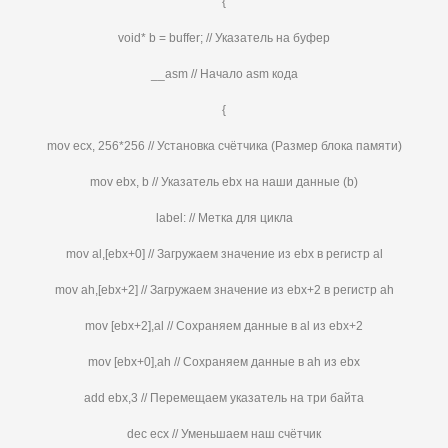
{
void* b = buffer; // Указатель на буфер
__asm // Начало asm кода
{
mov ecx, 256*256 // Установка счётчика (Размер блока памяти)
mov ebx, b // Указатель ebx на наши данные (b)
label: // Метка для цикла
mov al,[ebx+0] // Загружаем значение из ebx в регистр al
mov ah,[ebx+2] // Загружаем значение из ebx+2 в регистр ah
mov [ebx+2],al // Сохраняем данные в al из ebx+2
mov [ebx+0],ah // Сохраняем данные в ah из ebx
add ebx,3 // Перемещаем указатель на три байта
dec ecx // Уменьшаем наш счётчик