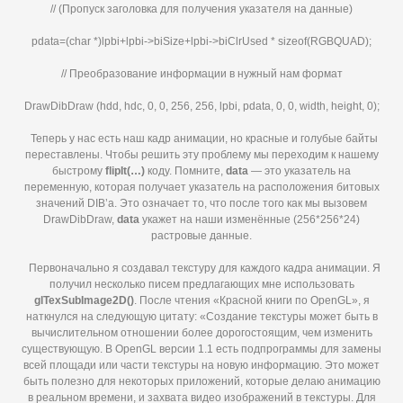
// (Пропуск заголовка для получения указателя на данные)
pdata=(char *)lpbi+lpbi->biSize+lpbi->biClrUsed * sizeof(RGBQUAD);
// Преобразование информации в нужный нам формат
DrawDibDraw (hdd, hdc, 0, 0, 256, 256, lpbi, pdata, 0, 0, width, height, 0);
Теперь у нас есть наш кадр анимации, но красные и голубые байты
переставлены. Чтобы решить эту проблему мы переходим к нашему
быстрому
flipIt(…)
коду. Помните,
data
— это указатель на
переменную, которая получает указатель на расположения битовых
значений DIB’а. Это означает то, что после того как мы вызовем
DrawDibDraw,
data
укажет на наши изменённые (256*256*24)
растровые данные.
Первоначально я создавал текстуру для каждого кадра анимации. Я
получил несколько писем предлагающих мне использовать
glTexSubImage2
D()
. После чтения «Красной книги по OpenGL», я
наткнулся на следующую цитату: «Создание текстуры может быть в
вычислительном отношении более дорогостоящим, чем изменить
существующую. В OpenGL версии 1.1 есть подпрограммы для замены
всей площади или части текстуры на новую информацию. Это может
быть полезно для некоторых приложений, которые делаю анимацию
в реальном времени, и захвата видео изображений в текстуры. Для