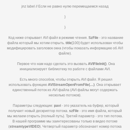
jnz label // Если не равно нулю перемещаемся назад
}
}
Код ниже открывает AVI файл в режиме чтения.
SzFile
- это название
файла который мы хотим открыть.
title
[100] будет использован чтобы
модифицировать заголовок окна (чтобы показать информацию об AVI
файле).
Первое что нам надо сделать это вызвать
AVIFileInit()
. Она
инициализирует библиотеку по работе с файлами AVI.
Есть много способов, чтобы открыть AVI файл. Я решил
использовать функцию
AVIStreamOpenFromFile(…)
. Она открывает
единственный поток из AVI файла (AVI файлы могут содержать
несколько потоков).
Параметры следующие:
pavi
- это указатель на буфер, который
получает новый дескриптор потока.
szFile
- это имя файла, который
мы желаем открыть (полный путь). Третий параметр - это тип потока.
В нашей программе мы заинтересованы только в видео потоке
(
streamtypeVIDEO
). Четвертый параметр обозначает номер потока