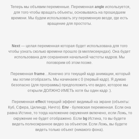
Теперь мы объявим переменные. Переменная
angle
используется,
для того чтобы вращать объекты, основываясь на прошедшем
времени. Мы будем использовать эту переменную везде, где есть
вращение для простоты.
Next
— целая переменная которая будет использована для того
чтобы узнать сколько времени прошло (в миллисекундах). Она будет
использована для сохранения начальной частоты кадров. Мы
поговорим об этом позже.
Переменная
frame
…Конечно это текущий кадр анимации, который
мы хотим отобразить. Мы начинаем с 0 (первый кадр). Я думаю
безопасно (для программы) предположить что видео, которое мы
открыли ДОЛЖНО ИМЕТЬ хотя бы один кадр :).
Переменная
effect
текущий эффект видимый на экране (объекты:
Куб, Сфера, Цилиндр, Ничто).
Env
- булевская переменная. Если она
равна Истине, то тогда наложение окружения включено, если Ложь, то
окружение не будет отображено. Если
bg
Истина, то вы будете
видеть полноэкранное видео за объектом. Если Ложь, вы будете
видеть только объект (никакого фона).