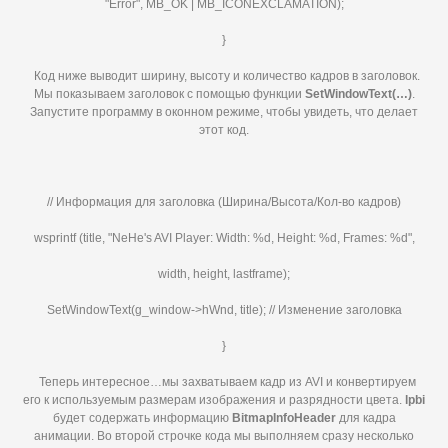
"Error", MB_OK | MB_ICONEXCLAMATION);
}
Код ниже выводит ширину, высоту и количество кадров в заголовок.
Мы показываем заголовок с помощью функции
SetWindowText(…)
.
Запустите программу в оконном режиме, чтобы увидеть, что делает
этот код.
// Информация для заголовка (Ширина/Высота/Кол-во кадров)
wsprintf (title, "NeHe's AVI Player: Width: %d, Height: %d, Frames: %d",
width, height, lastframe);
SetWindowText(g_window->hWnd, title); // Изменение заголовка
}
Теперь интересное…мы захватываем кадр из AVI и конвертируем
его к используемым размерам изображения и разрядности цвета.
lpbi
будет содержать информацию
BitmapInfoHeader
для кадра
анимации. Во второй строчке кода мы выполняем сразу несколько