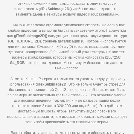
этих приложений имеет смысл создавать одну текстуру и
использовать
glTexSubImage2
D()
чтобы потом неоднократно
заменять данные текстуры новыми видео изображениями».
Лично я не замечал огромного увеличения скорости, но если у вас
слабая видеокарта вы могли бы стать свидетелем этого. Параметры
для
glTexSubImage2
D()
следующие: наша цель - двухмерная текстура
(
GL_
TEXTURE_2
D
). Уровень детализации (0), который используется
для мипмэпинга. Смещения x(0) и y(0) которые показывают функции,
где начать копирование (0,0 нижний левый угол текстуры). У нас есть
размеры изображения, которое мы хотим копировать (256*256).
GL_
RGB
- это формат данных. Мы копируем беззнаковые данные.
Очень просто.
Заметка Кевина Рогерса: я только хотел указать на другую причину
использования
glTexSubImage2
D
. Это не только будет быстрее для
большинства приложений OpenGL, но целевая область может быть
по размеру не обязательно кратной степени 2. Это особенно удобно
для воспроизведения, так как типичные размеры кадра редко
кратные степени 2 (часто 320*200 или подобные). Это даёт вам
достаточную гибкость, чтобы запустить видео поток в его
первоначальном варианте, чем искажать и отсекать каждый кадр, для
того чтобы приспособить его к вашим размерам.
Важно обратить ваше на то, что вы не можете обновлять текстуру,