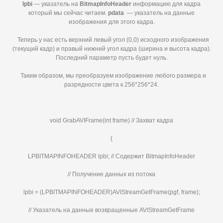
lpbi
— указатель на
BitmapInfoHeader
информацию для кадра
который мы сейчас читаем.
pdata
— указатель на данные
изображения для этого кадра.
Теперь у нас есть верхний левый угол (0,0) исходного изображения
(текущий кадр) и правый нижний угол кадра (ширина и высота кадра).
Последний параметр пусть будет нуль.
Таким образом, мы преобразуем изображение любого размера и
разрядности цвета к 256*256*24.
void GrabAVIFrame(int frame) // Захват кадра
{
LPBITMAPINFOHEADER lpbi; // Содержит BitmapInfoHeader
// Получение данных из потока
lpbi = (LPBITMAPINFOHEADER)AVIStreamGetFrame(pgf, frame);
// Указатель на данные возвращенные AVIStreamGetFrame