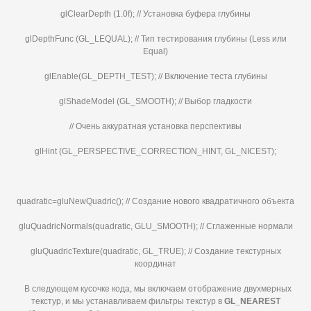
glClearDepth (1.0f); // Установка буфера глубины
glDepthFunc (GL_LEQUAL); // Тип тестирования глубины (Less или
Equal)
glEnable(GL_DEPTH_TEST); // Включение теста глубины
glShadeModel (GL_SMOOTH); // Выбор гладкости
// Очень аккуратная установка перспективы
glHint (GL_PERSPECTIVE_CORRECTION_HINT, GL_NICEST);
quadratic=gluNewQuadric(); // Создание нового квадратичного объекта
gluQuadricNormals(quadratic, GLU_SMOOTH); // Сглаженные нормали
gluQuadricTexture(quadratic, GL_TRUE); // Создание текстурных
координат
В следующем кусочке кода, мы включаем отображение двухмерных
текстур, и мы устанавливаем фильтры текстур в
GL_
NEAREST