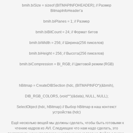
bmih.biSize = sizeof (BITMAPINFOHEADER); // Размер
BitmapInfoHeader’а
bmih.biPlanes = 1; // Размер
bmih.biBitCount = 24; // Формат битов
bmih.biWidth = 256; // Ширина(256 пикселов)
bmih.biHeight = 256; // Высота(256 пикселов)
bmih.biCompression = BI_RGB; // Цветовой режим (RGB)
hBitmap = CreateDIBSection (hdc, (BITMAPINFO*)(&bmih),
DIB_RGB_COLORS, (void**)(&data), NULL, NULL);
SelectObject (hdc, hBitmap) // Выбор hBitmap в наш контекст
устройства (hdc)
Ещё несколько вещей мы должны сделать, чтобы быть готовыми к
чтению кадров из AVI. Следующее что нам надо сделать, это