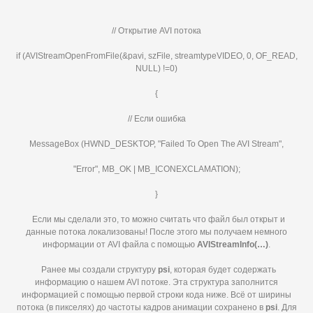
// Открытие AVI потока
if (AVIStreamOpenFromFile(&pavi, szFile, streamtypeVIDEO, 0, OF_READ,
NULL) !=0)
{
// Если ошибка
MessageBox (HWND_DESKTOP, "Failed To Open The AVI Stream",
"Error", MB_OK | MB_ICONEXCLAMATION);
}
Если мы сделали это, то можно считать что файл был открыт и
данные потока локализованы! После этого мы получаем немного
информации от AVI файла с помощью
AVIStreamInfo(…)
.
Ранее мы создали структуру
psi
, которая будет содержать
информацию о нашем AVI потоке. Эта структура заполнится
информацией с помощью первой строки кода ниже. Всё от ширины
потока (в пикселях) до частоты кадров анимации сохранено в
psi
. Для