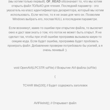
(мы хотим только первый).
OF_
READ
обозначает то, что мы хотим
открыть файл ТОЛЬКО для чтения. Последний параметр - это
указатель на класс идентификатора дескриптора, который мы хотим
использовать. Если честно, то я не знаю для чего он. Позволим
Windows выбрать его, послав NULL в последнем параметре.
Если возникнут, какие-то ошибки при открытии файла, то выскочит
окно и даст вам знать о том, что поток не может быть открыт. Я не
сделал так, чтобы при этой ошибке программа вызывала какую-то
секцию кода. Если будет ошибка, программа будет пробовать
проиграть файл. Добавление проверки потребовало бы усилий, а я
очень ленивый :).
void OpenAVI(LPCSTR szFile) // Вскрытие AVI файла (szFile)
{
TCHAR title[100]; // Будет содержать заголовок
AVIFileInit(); // Открывает файл