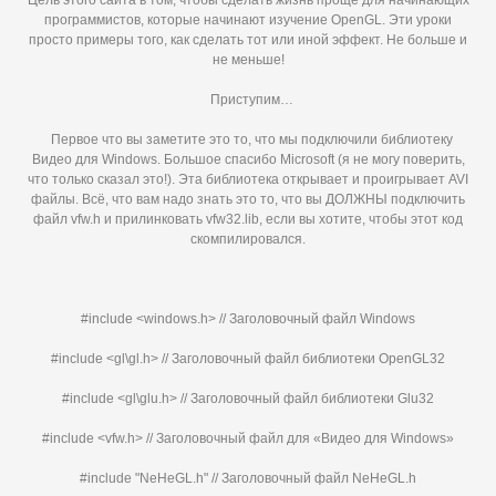
Цель этого сайта в том, чтобы сделать жизнь проще для начинающих
программистов, которые начинают изучение OpenGL. Эти уроки
просто примеры того, как сделать тот или иной эффект. Не больше и
не меньше!
Приступим…
Первое что вы заметите это то, что мы подключили библиотеку
Видео для Windows. Большое спасибо Microsoft (я не могу поверить,
что только сказал это!). Эта библиотека открывает и проигрывает AVI
файлы. Всё, что вам надо знать это то, что вы ДОЛЖНЫ подключить
файл vfw.h и прилинковать vfw32.lib, если вы хотите, чтобы этот код
скомпилировался.
#include <windows.h> // Заголовочный файл Windows
#include <gl\gl.h> // Заголовочный файл библиотеки OpenGL32
#include <gl\glu.h> // Заголовочный файл библиотеки Glu32
#include <vfw.h> // Заголовочный файл для «Видео для Windows»
#include "NeHeGL.h" // Заголовочный файл NeHeGL.h