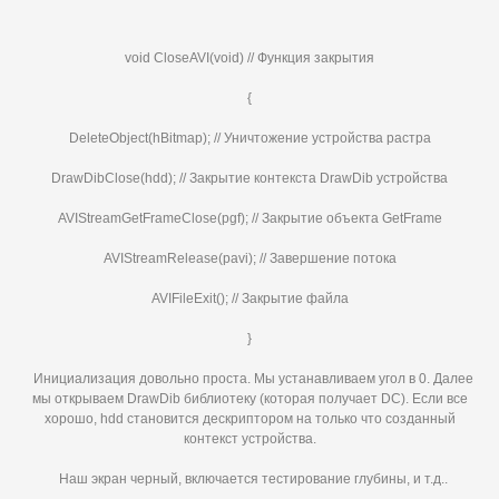
void CloseAVI(void) // Функция закрытия
{
DeleteObject(hBitmap); // Уничтожение устройства растра
DrawDibClose(hdd); // Закрытие контекста DrawDib устройства
AVIStreamGetFrameClose(pgf); // Закрытие объекта GetFrame
AVIStreamRelease(pavi); // Завершение потока
AVIFileExit(); // Закрытие файла
}
Инициализация довольно проста. Мы устанавливаем угол в 0. Далее
мы открываем DrawDib библиотеку (которая получает DC). Если все
хорошо, hdd становится дескриптором на только что созданный
контекст устройства.
Наш экран черный, включается тестирование глубины, и т.д..