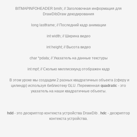
BITMAPINFOHEADER bmih; // Заголовочная информация для
DrawDibDraw декодирования
long lastframe; // Последний кадр анимации
int width; // Ширина видео
int height; // Высота видео
char *pdata; // Указатель на данные текстуры
int mpf; // Сколько миллисекунд отображен кадр
В этом уроке мы создадим 2 разных квадратичных объекта (сферу и
цилиндр) используя библиотеку GLU. Переменная
quadratic
- это
указатель на наши квадратичные объекты.
hdd
- это дескриптор контекста устройства DrawDib .
hdc
- дескриптор
контекста устройства.