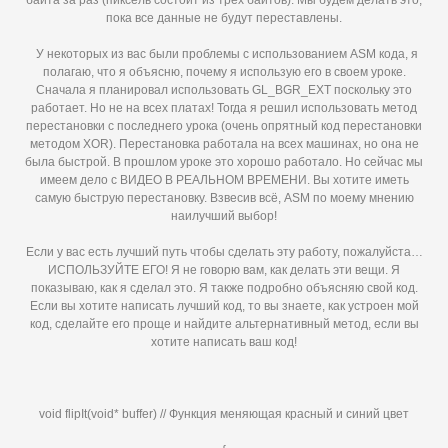
байта за раз (пиксель состоит из трёх байтов). Мы будем делать это,
пока все данные не будут переставлены.
У некоторых из вас были проблемы с использованием ASM кода, я
полагаю, что я объясню, почему я использую его в своем уроке.
Сначала я планировал использовать GL_BGR_EXT поскольку это
работает. Но не на всех платах! Тогда я решил использовать метод
перестановки с последнего урока (очень опрятный код перестановки
методом XOR). Перестановка работала на всех машинах, но она не
была быстрой. В прошлом уроке это хорошо работало. Но сейчас мы
имеем дело с ВИДЕО В РЕАЛЬНОМ ВРЕМЕНИ. Вы хотите иметь
самую быструю перестановку. Взвесив всё, ASM по моему мнению
наилучший выбор!
Если у вас есть лучший путь чтобы сделать эту работу, пожалуйста…
ИСПОЛЬЗУЙТЕ ЕГО! Я не говорю вам, как делать эти вещи. Я
показываю, как я сделал это. Я также подробно объясняю свой код.
Если вы хотите написать лучший код, то вы знаете, как устроен мой
код, сделайте его проще и найдите альтернативный метод, если вы
хотите написать ваш код!
void flipIt(void* buffer) // Функция меняющая красный и синий цвет