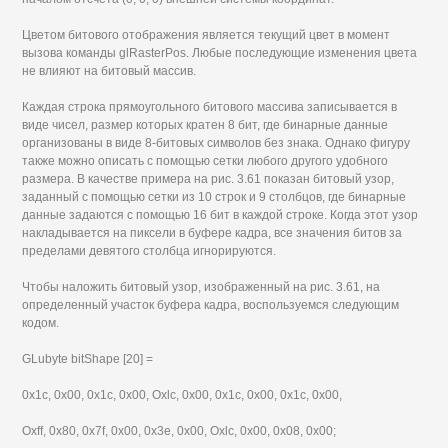
Цветом битового отображения является текущий цвет в момент
вызова команды glRasterPos. Любые последующие изменения цвета
не влияют на битовый массив.
Каждая строка прямоугольного битового массива записывается в
виде чисел, размер которых кратен 8 бит, где бинарные данные
организованы в виде 8-битовых символов без знака. Однако фигуру
также можно описать с помощью сетки любого другого удобного
размера. В качестве примера на рис. 3.61 показан битовый узор,
заданный с помощью сетки из 10 строк и 9 столбцов, где бинарные
данные задаются с помощью 16 бит в каждой строке. Когда этот узор
накладывается на пиксели в буфере кадра, все значения битов за
пределами девятого столбца игнорируются.
Чтобы наложить битовый узор, изображенный на рис. 3.61, на
определенный участок буфера кадра, воспользуемся следующим
кодом.
GLubyte bitShape [20] =
0x1с, 0x00, 0x1с, 0x00, Oxlc, 0x00, 0x1c, 0x00, 0x1c, 0x00,
Oxff, 0x80, 0x7f, 0x00, 0x3e, 0x00, Oxlc, 0x00, 0x08, 0x00;