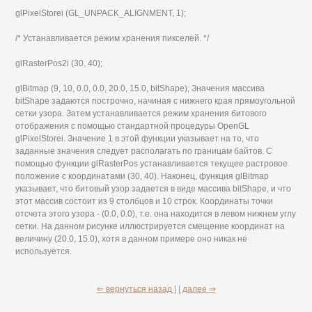
glPixelStorei (GL_UNPACK_ALIGNMENT, 1);
/* Устанавливается режим хранения пикселей. */
glRasterPos2i (30, 40);
glBitmap (9, 10, 0.0, 0.0, 20.0, 15.0, bitShape); Значения массива
bitShape задаются построчно, начиная с нижнего края прямоугольной
сетки узора. Затем устанавливается режим хранения битового
отображения с помощью стандартной процедуры OpenGL
glPixelStorei. Значение 1 в этой функции указывает на то, что
заданные значения следует располагать по границам байтов. С
помощью функции glRasterPos устанавливается текущее растровое
положение с координатами (30, 40). Наконец, функция glBitmap
указывает, что битовый узор задается в виде массива bitShape, и что
этот массив состоит из 9 столбцов и 10 строк. Координаты точки
отсчета этого узора - (0.0, 0.0), т.е. она находится в левом нижнем углу
сетки. На данном рисунке иллюстрируется смещение координат на
величину (20.0, 15.0), хотя в данном примере оно никак не
используется.
⇐ вернуться назад |
| далее ⇒