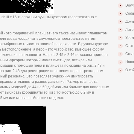
Down
Codi
ch III с 16-кнопочным ручным курсором (перепечатано с
Доку
Лите
й - это графический планшет (его также называют планшетом
Урок
 для ввода координат в двухмерном пространстве путем
 выбранных точках на плоской поверхности. В ручном курсоре
Стат
ь местоположение, а перо - это устройство, имеющее форму
Ссыл
положения на планшете. На рис. 2.45 и 2.46 показаны примеры
чным курсором, который может иметь две, четыре или
Наши
рмации с помощью пера и планшета показаны на рис. 2.47 и
О са
 на рис. 2.48 для регистрации положения пера в трехмерном
тный резонанс. Это позволяет художнику имитировать
оверхности планшета разное давление. Размер планшета
ольных моделей до 44 на 60 дюймов или больше для напольных
 выбирать координаты точки с точностью до 0,2 мм в
05 мм или меньше в больших моделях.