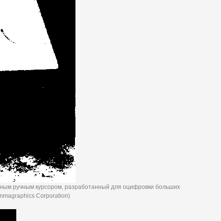
опочным ручным курсором, разработанный для оцифровки больших
magraphics Corporation)