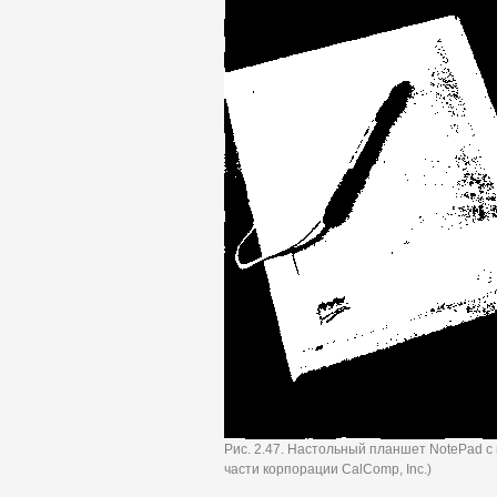
Рис. 2.47. Настольный планшет NotePad с 
части корпорации CalComp, Inc.)