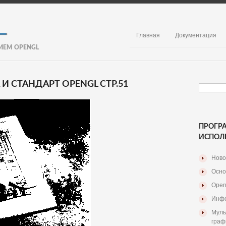
Главная
Документация
ИЕМ OPENGL
 СТАНДАРТ OPENGL СТР.51
ПРОГР
ИСПОЛ
Ново
Осно
Open
Инфо
Муль
граф