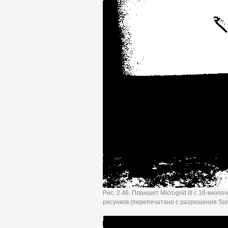
Рис. 2.46. Планшет Microgrid III с 16-кн
рисунков (перепечатано с разрешения Sum