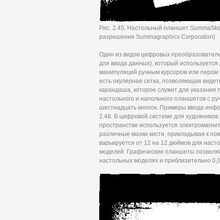
Рис. 2.45. Настольный планшет SummaSket
разрешения Summagraphics Corporation)
Один из видов цифровых преобразователе
для ввода данных), который используется
манипуляций ручным курсором или пером в
есть окулярная сетка, позволяющая видет
карандаша, которое служит для указания 
настольного и напольного планшетов с ру
шестнадцать кнопок. Примеры ввода инфо
2.48. В цифровой системе для художников
пространстве используется электромагни
различные мазки кисти, прикладывая к п
варьируется от 12 на 12 дюймов для наст
моделей. Графические планшеты позволяют
настольных моделях и приблизительно 0,