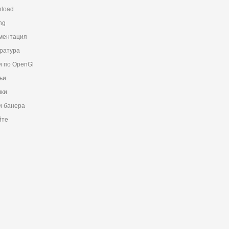
load
ng
ментация
ратура
и по OpenGl
ьи
ки
 банера
йте