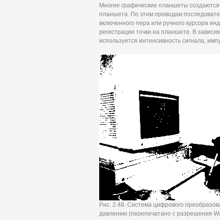
Многие графические планшеты создаются 
планшета. По этим проводам последовате
включенного пера или ручного курсора инд
регистрации точки на планшете. В зависи
используется интенсивность сигнала, имп
Рис. 2.48. Система цифрового преобразов
давлению (перепечатано с разрешения Wa