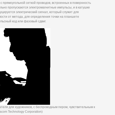
с прямоугольной сеткой проводов, встроенных в поверхность
льно пропускаются электромагнитные импульсы, и в катушке
уцируется электрический сигнал, который служит для
мости от метода, для определения точки на планшете
ульсный код или фазовый сдвиг.
ателя для художников, с беспроводным пером, чувствительным к
com Technology Corporation)