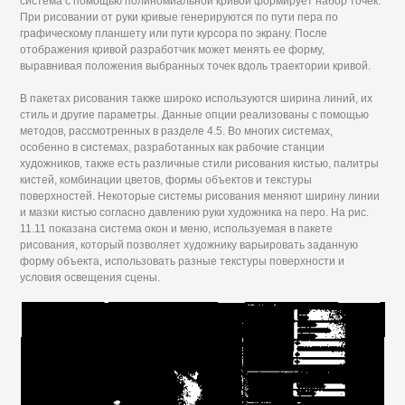
система с помощью полиномиальной кривой формирует набор точек.
При рисовании от руки кривые генерируются по пути пера по
графическому планшету или пути курсора по экрану. После
отображения кривой разработчик может менять ее форму,
выравнивая положения выбранных точек вдоль траектории кривой.
В пакетах рисования также широко используются ширина линий, их
стиль и другие параметры. Данные опции реализованы с помощью
методов, рассмотренных в разделе 4.5. Во многих системах,
особенно в системах, разработанных как рабочие станции
художников, также есть различные стили рисования кистью, палитры
кистей, комбинации цветов, формы объектов и текстуры
поверхностей. Некоторые системы рисования меняют ширину линии
и мазки кистью согласно давлению руки художника на перо. На рис.
11.11 показана система окон и меню, используемая в пакете
рисования, который позволяет художнику варьировать заданную
форму объекта, использовать разные текстуры поверхности и
условия освещения сцены.