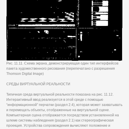
Рис. 11.11. Схема экрана, демонстрирующая один тип интерфейсов
пакета художественного рисования (перепечатано с разрешения
Thomson Digital Image)
СРЕДЫ ВИРТУАЛЬНОЙ РЕАЛЬНОСТИ
Типичная среда виртуальной реальности показана на рис. 11.12.
Интерактивный ввод реализуется в этой среде с помощью
“информационной” перчатки (раздел 2.4), которая может захватывать
и перемещать объекты, отображенные на виртуальной сцене.
Компьютерная сцена отображается посредством установленной на
шлеме системы наблюдения (раздел 2.1) как стереографическая
проекция. Устройства сопровождения вычисляют положение и