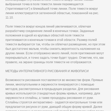
выбранная точка в поле тяжести линии перемещается
(“притягивается”) к ближайшей точке линии. Поле тяжести вокруг
линии иллюстрируется затененной областью, показанной на рис.
11.10.
Поля тяжести вокруг концов линий увеличиваются, облегчая
разработчику соединение линий в конечных точках. Заданные
положения в одной из круговых областей поля тяжести
притягиваются к конечным точкам в этой области. Размер полей
тяжести выбирается так, чтобы он облегчал размещение, но при этом
был достаточно малым, чтобы снизить вероятность наложения на
другие линии. Если отображено много линий, поля притяжения могут
перекрываться, и точно задать точки будет трудно. Отметим, что, как
правило, на экране границы поля тяжести не отображаются.
МЕТОДЫ ИНТЕРАКТИВНОГО РИСОВАНИЯ И ЖИВОПИСИ
Возможности рисования поставляются во множестве форм. Прямые
линии, многоугольники и окружности генерируются с помощью
методов, рассмотренных в предыдущих разделах. Для рисования
кривых используются стандартные формы кривых, например, дуги
окружности и сплайны, а также процедуры рисования от руки.
Сплайны строятся интерактивно - задаются контрольные точки или
предлагается рисунок от руки, дающий общую форму кривой. Далее