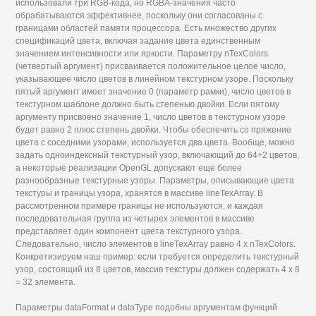
использовали три RGB-кода, но RGBA-значения часто
обрабатываются эффективнее, поскольку они согласованы с
границами областей памяти процессора. Есть множество других
спецификаций цвета, включая задание цвета единственным
значением интенсивности или яркости. Параметру nTexColors
(четвертый аргумент) присваивается положительное целое число,
указывающее число цветов в линейном текстурном узоре. Поскольку
пятый аргумент имеет значение 0 (параметр рамки), число цветов в
текстурном шаблоне должно быть степенью двойки. Если пятому
аргументу присвоено значение 1, число цветов в текстурном узоре
будет равно 2 плюс степень двойки. Чтобы обеспечить со пряжение
цвета с соседними узорами, используется два цвета. Вообще, можно
задать одноиндексный текстурный узор, включающий до 64+2 цветов,
а некоторые реализации OpenGL допускают еще более
разнообразные текстурные узоры. Параметры, описывающие цвета
текстуры и границы узора, хранятся в массиве lineTexArray. В
рассмотренном примере границы не используются, и каждая
последовательная группа из четырех элементов в массиве
представляет один компонент цвета текстурного узора.
Следовательно, число элементов в lineTexArray равно 4 х nTexColors.
Конкретизируем наш пример: если требуется определить текстурный
узор, состоящий из 8 цветов, массив текстуры должен содержать 4 х 8
= 32 элемента.
Параметры dataFormat и dataType подобны аргументам функций