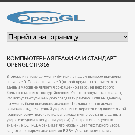
КОМПЬЮТЕРНАЯ ГРАФИКА И СТАНДАРТ
OPENGL СТР.316
Второму и пятому аргументу функции в нашем примере присвоим
значение 0. Первое значение 0 (второй аргумент) означает, что
данный массив не является сокращенной версией некоторого
большего массива текстур. Значение 0 пятого аргумента означает,
что вокруг текстуры не нужно создавать рамочку. Если бы данному
аргументу было присвоено значение 1 (единственная другая
возможность), текстурный узор был бы отображен с однопиксельной
границей вокруг него (это полезно, когда нужно соединить данный
узор с соседним текстурным узором). Для третьего аргумента
значение GL_RGBA означает, что каждый цвет текстурного узора
задается четырьмя значениями RGBA. До этого момента мы