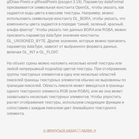
glDraw-Pixels и glReadPixels (раздел 3.19). Параметру dataFormat
присваивается символьная константа OpenGL, чтобы указать, как
задаются коды цвета в массиве текстуры. Например, можно
использовать символьную константу GL_BGRA, чтобы указать, что
компоненты цвета задаются в порядке “синий, зеленый, красный,
альфа-фактор”. Чтобы указать тип данных BGRA или RGBA, можно
присвоить параметру dataType значение константы
GL_UNSIGNED_BYTE. Другие значения, которые можно присвоить
параметру dataType, зависят от выбранного формата данных,
включая GL_INT и GL_FLOAT.
На объект сцены можно наложить несколько копий текстуры или
любой непрерывный поднабор цветов текстуры. При отображении
группы текстурных элементов в одну или несколько областей
пикселей границы текстурных элементов обычно не выровнены по
границам пикселей. Область пикселя может вмещаться в границы
одного текстурного элемента RGB (или RGBA), или же она может
захватывать несколько текстурных элементов. Чтобы упростить
расчет отображения текстуры, используем следующие функции и
сопоставим с каждым пикселем цвет ближайшего текстурного
элемента.
⇐ вернуться назад |
| далее ⇒