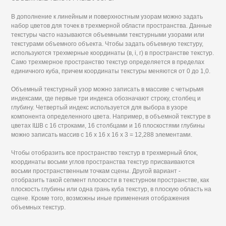
В дополнение к линейным и поверхностным узорам можно задать
набор цветов для точек в трехмерной области пространства. Данные
текстуры часто называются объемными текстурными узорами или
текстурами объемного объекта. Чтобы задать объемную текстуру,
используются трехмерные координаты (в, і, г) в пространстве текстур.
Само трехмерное пространство текстур определяется в пределах
единичного куба, причем координаты текстуры меняются от 0 до 1,0.
Объемный текстурный узор можно записать в массиве с четырьмя
индексами, где первые три индекса обозначают строку, столбец и
глубину. Четвертый индекс используется для выбора в узоре
компонента определенного цвета. Например, в объемной текстуре в
цветах ІШВ с 16 строками, 16 столбцами и 16 плоскостями глубины
можно записать массив с 16 х 16 х 16 х 3 = 12,288 элементами.
Чтобы отобразить все пространство текстур в трехмерный блок,
координаты восьми углов пространства текстур присваиваются
восьми пространственным точкам сцены. Другой вариант -
отобразить такой сегмент плоскости в текстурном пространстве, как
плоскость глубины или одна грань куба текстур, в плоскую область на
сцене. Кроме того, возможны иные применения отображения
объемных текстур.