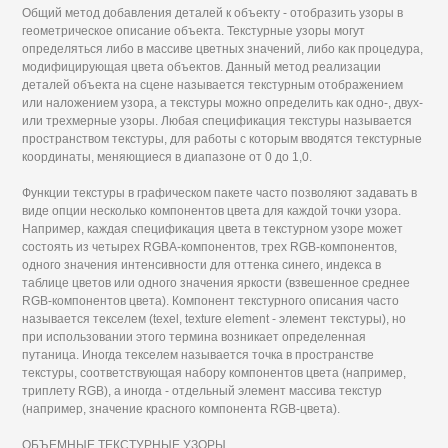
Общий метод добавления деталей к объекту - отобразить узоры в
геометрическое описание объекта. Текстурные узоры могут
определяться либо в массиве цветных значений, либо как процедура,
модифицирующая цвета объектов. Данный метод реализации
деталей объекта на сцене называется текстурным отображением
или наложением узора, а текстуры можно определить как одно-, двух-
или трехмерные узоры. Любая спецификация текстуры называется
пространством текстуры, для работы с которым вводятся текстурные
координаты, меняющиеся в диапазоне от 0 до 1,0.
Функции текстуры в графическом пакете часто позволяют задавать в
виде опции несколько компонентов цвета для каждой точки узора.
Например, каждая спецификация цвета в текстурном узоре может
состоять из четырех RGBA-компонентов, трех RGB-компонентов,
одного значения интенсивности для оттенка синего, индекса в
таблице цветов или одного значения яркости (взвешенное среднее
RGB-компонентов цвета). Компонент текстурного описания часто
называется текселем (texel, texture element - элемент текстуры), но
при использовании этого термина возникает определенная
путаница. Иногда текселем называется точка в пространстве
текстуры, соответствующая набору компонентов цвета (например,
триплету RGB), а иногда - отдельный элемент массива текстур
(например, значение красного компонента RGB-цвета).
ОБЪЕМНЫЕ ТЕКСТУРНЫЕ УЗОРЫ